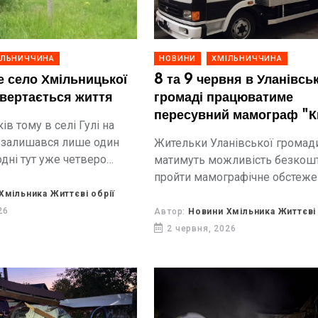
ІЛЬНИЧЧИНА
НОВИНИ
ХМІЛЬНИЧЧИНА
 село Хмільницької
8 та 9 червня в Уланівськ
вертається життя
громаді працюватиме
пересувний мамограф "К
ів тому в селі Гулі на
 залишався лише один
Жительки Уланівської громад
дні тут уже четверо
матимуть можливість безкош
одина переселенців із
пройти мамографічне обстеже
лише обрала це
пересувному мамографі «Квіт
Хмільника Життєві обрії
сце для нового...
26
Автор:
Новини Хмільника Життєві 
2 червня, 2026