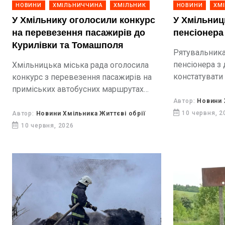
НОВИНИ
ХМІЛЬНИЧЧИНА
ХМІЛЬНИК
НОВИНИ
ХМ
У Хмільнику оголосили конкурс
У Хмільниц
на перевезення пасажирів до
пенсіонера
Курилівки та Томашполя
Рятувальника
пенсіонера з 
Хмільницька міська рада оголосила
констатувати
конкурс з перевезення пасажирів на
приміських автобусних маршрутах
«Хмільник – Курилівка» та «Хмільник
Автор:
Новини 
– Томашпіль». До участі запрошують
10 червня, 2
Автор:
Новини Хмільника Життєві обрії
перевізників, які відповідають
10 червня, 2026
встановленим вимогам та готові
забезпечувати...