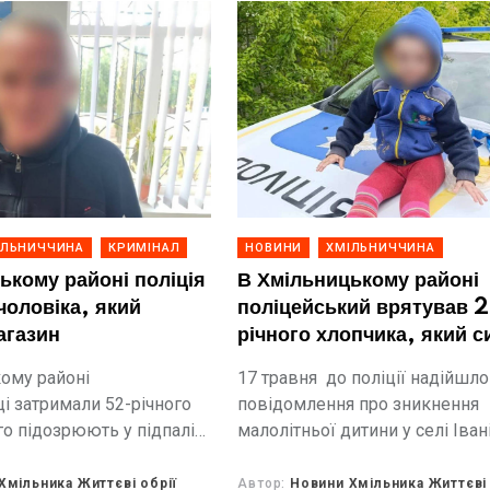
ІЛЬНИЧЧИНА
КРИМІНАЛ
НОВИНИ
ХМІЛЬНИЧЧИНА
ькому районі поліція
В Хмільницькому районі
чоловіка, який
поліцейський врятував 2
агазин
річного хлопчика, який с
залізничній колії
ому районі
17 травня до поліції надійшло
і затримали 52-річного
повідомлення про зникнення
го підозрюють у підпалі
малолітньої дитини у селі Іван
ія сталася вночі 16
Хмільницького району. Рідні 
повідомили, що протягом год
Хмільника Життєві обрії
Автор:
Новини Хмільника Життєві 