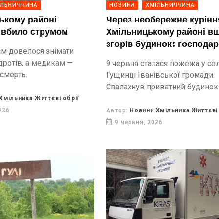
ІЛЬНИЧЧИНА
НОВИНИ
ХМІЛЬНИЧЧИНА
ькому районі
Через необережне курінн
 вбило струмом
Хмільницькому районі в
згорів будинок: господа
м довелося знімати
госпіталізували
дротів, а медикам —
9 червня сталася пожежа у сел
 смерть.
Гущинці Іванівської громади.
Спалахнув приватний будинок
Господаря госпіталізували з
Хмільника Життєві обрії
отруєннями продуктами горінн
026
Автор:
Новини Хмільника Життєві 
9 червня, 2026