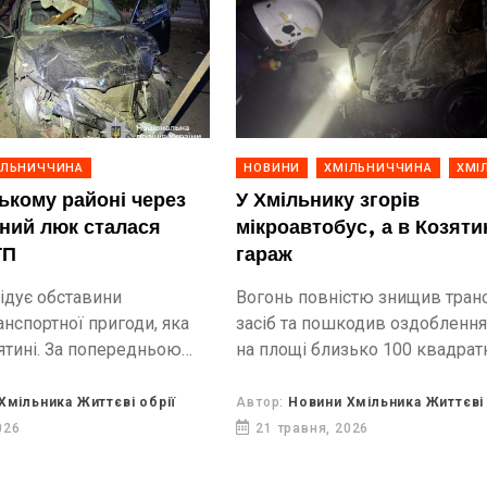
ІЛЬНИЧЧИНА
НОВИНИ
ХМІЛЬНИЧЧИНА
ХМІ
ькому районі через
У Хмільнику згорів
йний люк сталася
мікроавтобус, а в Козяти
ТП
гараж
лідує обставини
Вогонь повністю знищив тран
нспортної пригоди, яка
засіб та пошкодив оздоблення
ятині. За попередньою
на площі близько 100 квадрат
слідства, водій
метрів.
MW не обрав безпечної
Хмільника Життєві обрії
Автор:
Новини Хмільника Життєві 
ху, не врахував
026
21 травня, 2026
становки та наїхав на
...