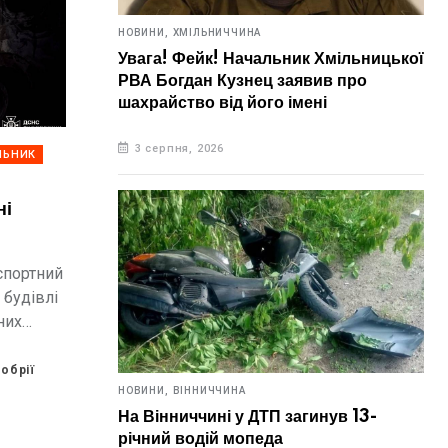
НОВИНИ,
ХМІЛЬНИЧЧИНА
Увага! Фейк! Начальник Хмільницької
РВА Богдан Кузнец заявив про
шахрайство від його імені
3 серпня, 2026
ЛЬНИК
ні
спортний
 будівлі
них
обрії
НОВИНИ,
ВІННИЧЧИНА
На Вінниччині у ДТП загинув 13-
річний водій мопеда