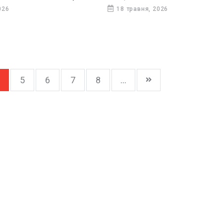
намагалися самостійно розшу
026
18 травня, 2026
дитину, однак пошуки результа
дали.
5
6
7
8
...