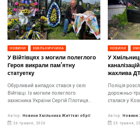
НОВИНИ
ХМІЛЬНИЧЧИНА
НОВИНИ
ХМ
У Війтівцях з могили полеглого
У Хмільниц
Героя викрали пам’ятну
каналізаці
статуетку
жахлива Д
Обурливий випадок стався у селі
Поліція розс
Війтівці. Із могили полеглого
дорожньо-тра
захисника України Сергій Плотиця
сталася у Коз
невідомі викрали скляну статуетку
інформацією 
бика, яка мала особливе символічне
автомобіля B
Автор:
Новини Хмільника Життєві обрії
Автор:
Новини 
значення для родини воїна.
швидкості ру
26 травня, 2026
25 травня, 2
дорожньої об
люк. Внаслідок