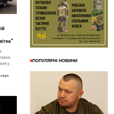
ій
вітка"
и
товно
ПОПУЛЯРНІ НОВИНИ
ння у
ка».
обрії