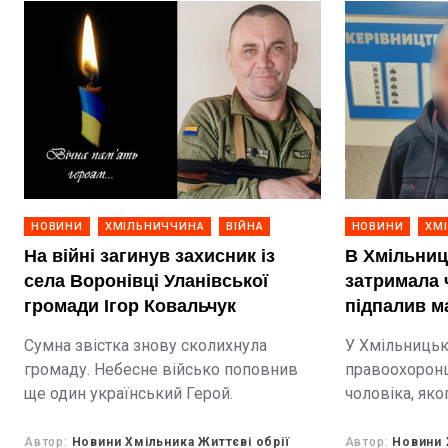
НОВИНИ
ХМІЛЬНИЧЧИНА
ВІЙНА
НОВИНИ
ХМ
На війні загинув захисник із
В Хмільниц
села Воронівці Уланівської
затримала 
громади Ігор Ковальчук
підпалив м
Сумна звістка знову сколихнула
У Хмільницьк
громаду. Небесне військо поповнив
правоохоронц
ще один український Герой.
чоловіка, яко
магазину. Под
травня.
Автор:
Новини Хмільника Життєві обрії
Автор:
Новини 