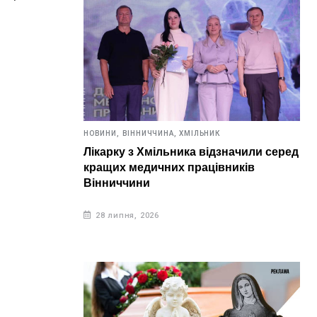
кати
тів не
НОВИНИ,
ВІННИЧЧИНА,
ХМІЛЬНИК
Лікарку з Хмільника відзначили серед
кращих медичних працівників
Вінниччини
28 липня, 2026