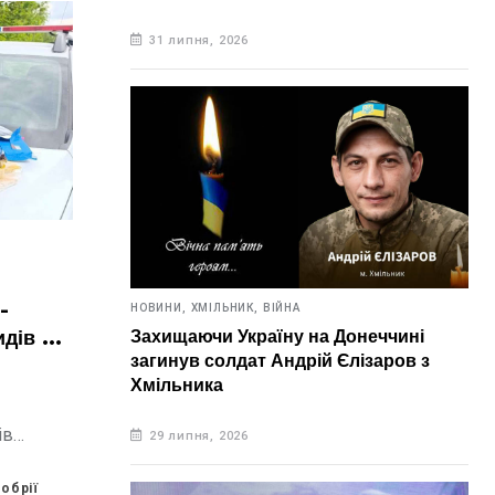
31 липня, 2026
-
НОВИНИ,
ХМІЛЬНИК,
ВІЙНА
идів на
Захищаючи Україну на Донеччині
загинув солдат Андрій Єлізаров з
Хмільника
ів
29 липня, 2026
хлопчика
ини
обрії