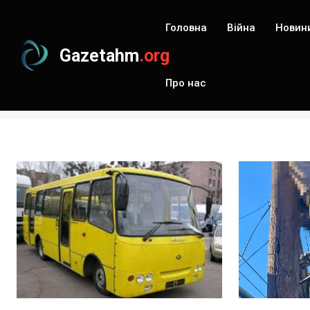
Головна
Війна
Новин
Gazetahm
.org
Про нас
Головна
Хмільниччина