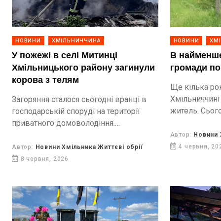
НОВИНИ
ХМІЛЬНИЧЧИНА
НОВИНИ
ХМ
У пожежі в селі Митинці
В найменше
Хмільницького району загинули
громади по
корова з телям
Ще кілька рок
Хмільниччині
Загоряння сталося сьогодні вранці в
житель. Сього
господарській споруді на території
мешканців. Р
приватного домоволодіння.
Київщини не 
Попередньо, спричинило займання
Автор:
Новини 
мальовниче мі
коротке замикання електромережі.
4 червня, 20
Автор:
Новини Хмільника Життєві обрії
8 червня, 2026