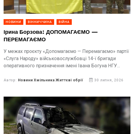
НОВИНИ
ВІННИЧЧИНА
ВІЙНА
Ірина Борзова: ДОПОМАГАЄМО —
ПЕРЕМАГАЄМО
У межах проєкту «Допомагаємо — Перемагаємо» партії
«Слуга Народу» військовослужбовці 14-ї бригади
оперативного призначення імені Івана Богуна НГУ
«Червона Калина» отримали 40 терміналів Starlink Mini.
Автор:
Новини Хмільника Життєві обрії
30 липня, 2026