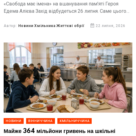
«Свобода має імена» на вшанування пам’яті Героя
Едема Алієва Захід відбудеться 26 липня. Саме цього
дня йому мало б виповнитися 23 роки.
Автор:
Новини Хмільника Життєві обрії
22 липня, 2026
НОВИНИ
ВІННИЧЧИНА
ХМІЛЬНИЧЧИНА
Майже 364 мільйони гривень на шкільні