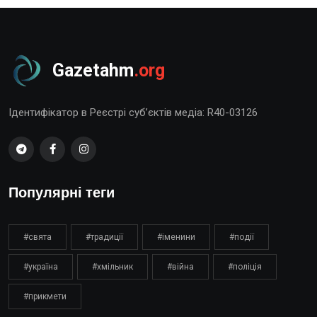
Gazetahm
.org
Ідентифікатор в Реєстрі суб’єктів медіа: R40-03126
Популярні теги
#свята
#традиції
#іменини
#події
#україна
#хмільник
#війна
#поліція
#прикмети