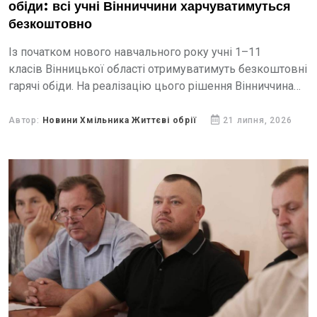
обіди: всі учні Вінниччини харчуватимуться
безкоштовно
Із початком нового навчального року учні 1–11
класів Вінницької області отримуватимуть безкоштовні
гарячі обіди. На реалізацію цього рішення Вінниччина
отримала від держави майже 364 мільйони гривень.
Автор:
Новини Хмільника Життєві обрії
21 липня, 2026