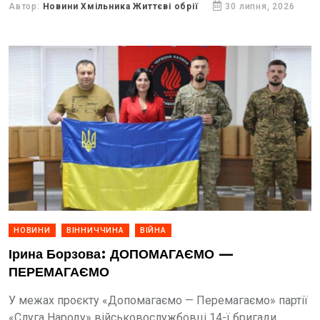
Автор:
Новини Хмільника Життєві обрії
30 липня, 2026
НОВИНИ
ВІННИЧЧИНА
ВІЙНА
Ірина Борзова: ДОПОМАГАЄМО —
ПЕРЕМАГАЄМО
У межах проєкту «Допомагаємо — Перемагаємо» партії
«Слуга Народу» військовослужбовці 14-ї бригади