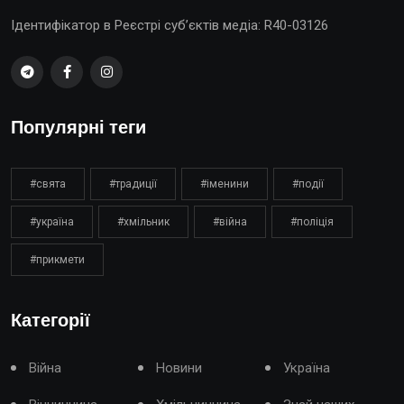
Ідентифікатор в Реєстрі суб’єктів медіа: R40-03126
Популярні теги
#свята
#традиції
#іменини
#події
#україна
#хмільник
#війна
#поліція
#прикмети
Категорії
Війна
Новини
Україна