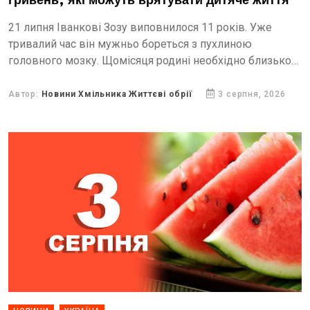
гривень, які можуть врятувати дитяче життя
21 липня Іванкові Зозу виповнилося 11 років. Уже
тривалий час він мужньо бореться з пухлиною
головного мозку. Щомісяця родині необхідно близько
80 тисяч гривень лише на лікування, і це без...
Автор:
Новини Хмільника Життєві обрії
3 серпня, 2026