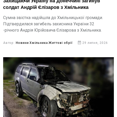
Захищаючи Україну на Донеччині загинув
солдат Андрій Єлізаров з Хмільника
Сумна звістка надійшла до Хмільницької громади.
Підтвердилася загибель захисника України 32
-річного Андрія Юрійовича Єлізарова з Хмільника.
Автор:
Новини Хмільника Життєві обрії
29 липня, 2026