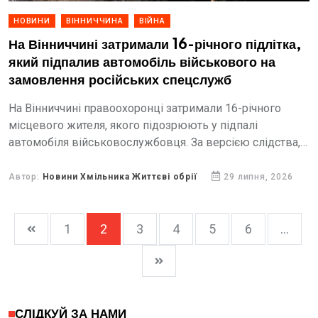
НОВИНИ
ВІННИЧЧИНА
ВІЙНА
На Вінниччині затримали 16-річного підлітка,
який підпалив автомобіль військового на
замовлення російських спецслужб
На Вінниччині правоохоронці затримали 16-річного
місцевого жителя, якого підозрюють у підпалі
автомобіля військовослужбовця. За версією слідства,
неповнолітній погодився виконати завдання
представників російських спецслужб, сподіваючись
Автор:
Новини Хмільника Життєві обрії
29 липня, 2026
отримати за це грошову винагороду.
1
2
3
4
5
6
...
СЛІДКУЙ ЗА НАМИ