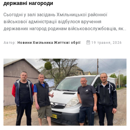
державні нагороди
Сьогодні у залі засідань Хмільницької районної
військової адміністрації відбулося вручення
державних нагород родинам військовослужбовців, які
загинули, захищаючи незалежність і територіальну
цілісність України.
Автор:
Новини Хмільника Життєві обрії
19 травня, 2026