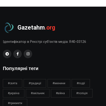
Gazetahm
.org
Ідентифікатор в Реєстрі суб’єктів медіа: R40-03126
Популярні теги
#свята
#традиції
#іменини
#події
#україна
#хмільник
#війна
#поліція
#прикмети