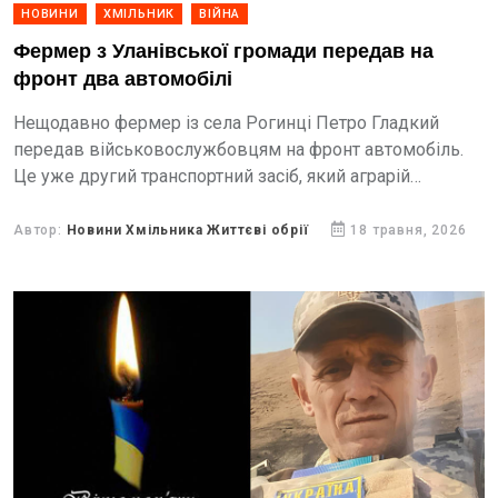
НОВИНИ
ХМІЛЬНИК
ВІЙНА
Фермер з Уланівської громади передав на
фронт два автомобілі
Нещодавно фермер із села Рогинці Петро Гладкий
передав військовослужбовцям на фронт автомобіль.
Це уже другий транспортний засіб, який аграрій
передав передав нашим захисникам для виконання
бойових завдань.
Автор:
Новини Хмільника Життєві обрії
18 травня, 2026