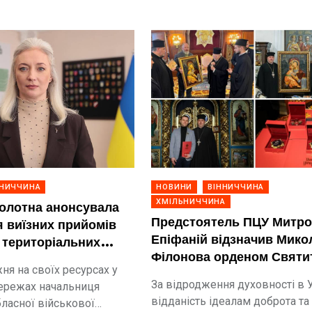
ННИЧЧИНА
НОВИНИ
ВІННИЧЧИНА
ХМІЛЬНИЧЧИНА
олотна анонсувала
Предстоятель ПЦУ Митр
 виїзних прийомів
Епіфаній відзначив Мико
 територіальних
Філонова орденом Святи
ня на своїх ресурсах у
Миколая
За відродження духовності в У
ережах начальниця
відданість ідеалам доброта та
бласної військової