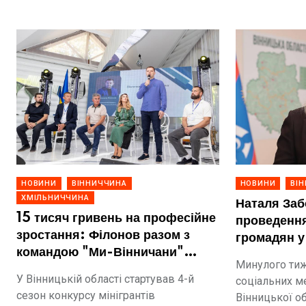
НОВИНИ
ВІННИЧЧИНА
НОВИНИ
ВІ
ХМІЛЬНИЧЧИНА
Наталя Заб
15 тисяч гривень на професійне
проведення
зростання: Філонов разом з
громадян у
командою "Ми-Вінничани"
громадах
Минулого тиж
оголосили грантовий конкурс
У Вінницькій області стартував 4-й
соціальних м
сезон конкурсу мінігрантів
Вінницької о