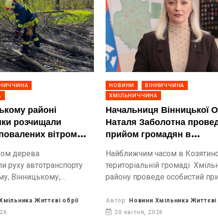
ННИЧЧИНА
НОВИНИ
ВІННИЧЧИНА
А
ХМІЛЬНИЧЧИНА
ькому районі
Начальниця Вінницької 
ики розчищали
Наталя Заболотна прове
 повалених вітром
прийом громадян в
Козятинській громаді
ром дерева
Найближчим часом в Козятинс
 руху автотранспорту
територіальній громаді Хміль
у, Вінницькому,
району проведе особистий пр
,
громадян Наталя Заболотна -
у районах.
начальниця Вінницької обласн
Хмільника Життєві обрії
Автор:
Новини Хмільника Життєві 
військової адміністрації.
026
20 квітня, 2026