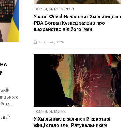
НОВИНИ,
ХМІЛЬНИЧЧИНА
Увага! Фейк! Начальник Хмільницької
РВА Богдан Кузнец заявив про
шахрайство від його імені
3 серпня, 2026
ОВА
де
ькій
ницького
ийом
НОВИНИ,
ХМІЛЬНИК
ої
обрії
У Хмільнику в зачиненій квартирі
жінці стало зле. Рятувальникам