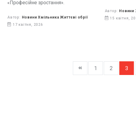
«Професійне зростання».
адміністрації
якій інформу
Автор:
Новини 
Автор:
Новини Хмільника Життєві обрії
про запланов
15 квітня, 2
17 квітня, 2026
особистих пр
громадах обла
1
2
3