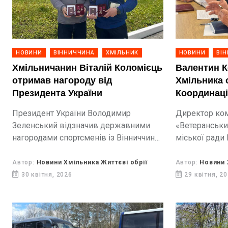
НОВИНИ
ВІННИЧЧИНА
ХМІЛЬНИК
НОВИНИ
ВІ
Хмільничанин Віталій Коломієць
Валентин К
отримав нагороду від
Хмільника 
Президента України
Координаці
війни на Ві
Президент України Володимир
Директор ком
Зеленський відзначив державними
«Ветеранськи
нагородами спортсменів із Вінниччини.
міської ради
Серед них Іван Чупринко з Вінниці та
обраний голо
Віталій Коломієць з Хмільника.
ради ветерані
Автор:
Новини Хмільника Життєві обрії
Автор:
Новини 
області. Таке
30 квітня, 2026
29 квітня, 2
установчих з
ради.