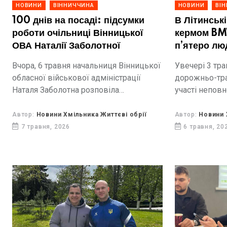
НОВИНИ
ВІННИЧЧИНА
НОВИНИ
ВІ
100 днів на посаді: підсумки
В Літинські
роботи очільниці Вінницької
кермом BM
ОВА Наталії Заболотної
п’ятеро лю
Вчора, 6 травня начальниця Вінницької
Увечері 3 тра
обласної військової адміністрації
дорожньо-тра
Наталя Заболотна розповіла
участі неповн
журналістам про те, що вдалося
трапився побл
зробити за 100 днів перебування на
Літинської г
Автор:
Новини Хмільника Життєві обрії
Автор:
Новини 
посаді
7 травня, 2026
6 травня, 20