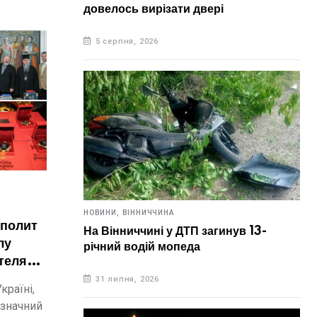
довелось вирізати двері
5 серпня, 2026
НОВИНИ,
ВІННИЧЧИНА
ополит
На Вінниччині у ДТП загинув 13-
лу
річний водій мопеда
теля
31 липня, 2026
країні,
 значний