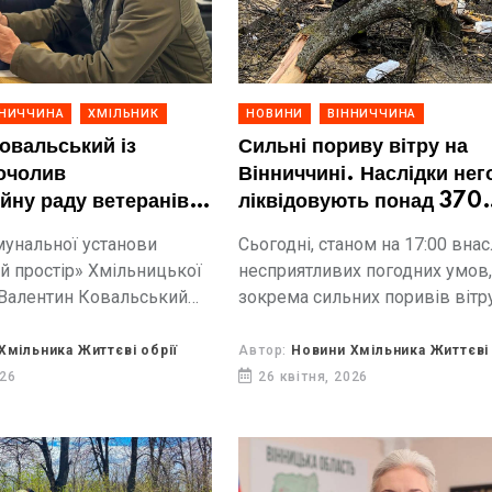
ННИЧЧИНА
ХМІЛЬНИК
НОВИНИ
ВІННИЧЧИНА
овальський із
Сильні пориву вітру на
очолив
Вінниччині. Наслідки нег
йну раду ветеранів
ліквідовують понад 370
нниччині
рятувальників
унальної установи
Сьогодні, станом на 17:00 вна
й простір» Хмільницької
несприятливих погодних умов
 Валентин Ковальський
зокрема сильних поривів вітру
вою Координаційної
підрозділи ДСНС 80 разів зал
в війни у Вінницькій
до проведення аварійно-ряту
Хмільника Життєві обрії
Автор:
Новини Хмільника Життєві 
 рішення ухвалили під час
робіт.
026
26 квітня, 2026
борів оновленого складу