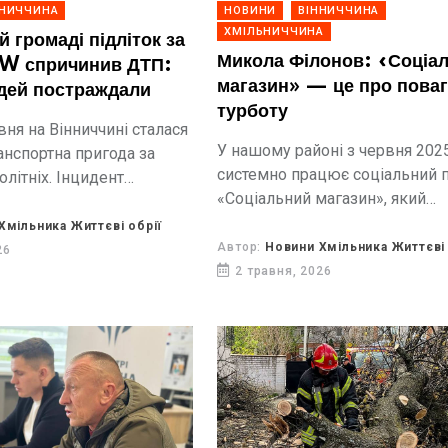
ННИЧЧИНА
НОВИНИ
ВІННИЧЧИНА
ХМІЛЬНИЧЧИНА
й громаді підліток за
Микола Філонов: «Соціа
W спричинив ДТП:
магазин» — це про поваг
дей постраждали
турботу
вня на Вінниччині сталася
У нашому районі з червня 202
нспортна пригода за
системно працює соціальний 
олітніх. Інцидент
«Соціальний магазин», який
изу села Бірків
реалізується за ініціативи
ромади.
Хмільника Життєві обрії
Благодійного Фонду «МХП-Гр
Автор:
Новини Хмільника Життєві 
26
та Благодійного Фонду Микол
2 травня, 2026
Філонова, разом з Вінницько
птахофабрикою, МХП-Зерноп
та громадською...