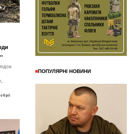
оди
слідок
ПОПУЛЯРНІ НОВИНИ
,
,
учалися
вальних
обрії