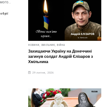
омого
адського
лонова
обрії
ою
кви
НОВИНИ,
ХМІЛЬНИК,
ВІЙНА
Захищаючи Україну на Донеччині
загинув солдат Андрій Єлізаров з
Хмільника
29 липня, 2026