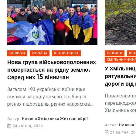
НОВИНИ
УКРАЇНА
ВІННИЧЧИНА
НОВИНИ
ВІ
ХМІЛЬНИЧЧИН
Нова група військовополонених
У Хмільниц
повертається на рідну землю.
рятувальн
Серед них 15 вінничан
дороги від
Загалом 193 українські воїни вже
дерев
Повалені віт
ступили на рідну землю. Це бійці з
перешкоджали
різних підрозділів, різних напрямків
Хмільницьком
фронту. Є поранені, але головне —
Гайсинському
вони вдома.
Автор:
Новини Хмільника Життєві обрії
Жмеринськом
Автор:
Новини 
24 квітня, 2026
24 квітня, 2