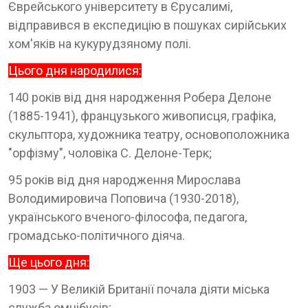
Єврейського університету в Єрусалимі,
відправився в експедицію в пошуках сирійських
хом'яків на кукурудзяному полі.
Цього дня народилися:
140 років від дня народження Робера Делоне
(1885-1941), французького живописця, графіка,
скульптора, художника театру, основоположника
"орфізму", чоловіка С. Делоне-Терк;
95 років від дня народження Мирослава
Володимировича Поповича (1930-2018),
українського вченого-філософа, педагога,
громадсько-політичного діяча.
Ще цього дня:
1903 — У Великій Британії почала діяти міська
служба омнібусів;