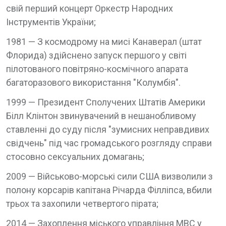
свій перший концерт Оркестр Народних
Інструментів України;
1981 — З космодрому на мисі Канаверал (штат
Флорида) здійснено запуск першого у світі
пілотованого повітряно-космічного апарата
багаторазового використання "Колумбія".
1999 — Президент Сполучених Штатів Америки
Білл Клінтон звинувачений в нешанобливому
ставленні до суду після "зумисних неправдивих
свідчень" під час громадського розгляду справи
стосовно сексуальних домагань;
2009 — Військово-морські сили США визволили з
полону корсарів капітана Річарда Філліпса, вбили
трьох та захопили четвертого пірата;
2014 — Захоплення міського управління МВС у