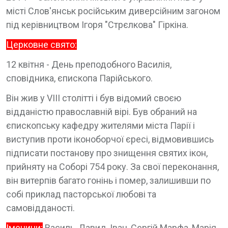
місті Слов'янськ російським диверсійним загоном
під керівництвом Ігоря "Стрєлкова" Гіркіна.
Церковне свято:
12 квітня - День преподобного Василія,
сповідника, єпископа Парійського.
Він жив у VIII столітті і був відомий своєю
відданістю православній вірі. Був обраний на
єпископську кафедру жителями міста Парії і
виступив проти іконоборчої єресі, відмовившись
підписати постанову про знищення святих ікон,
прийняту на Соборі 754 року. За свої переконання,
він витерпів багато гонінь і помер, залишивши по
собі приклад пасторської любові та
самовідданості.
Іменини:
Василь, Давид, Іван, Сергій Марфа, Марія.