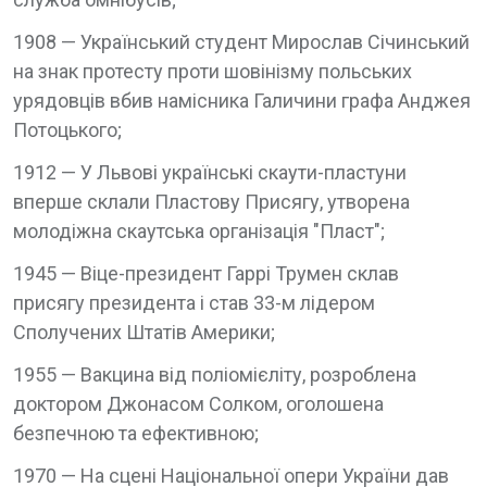
1908 — Український студент Мирослав Січинський
на знак протесту проти шовінізму польських
урядовців вбив намісника Галичини графа Анджея
Потоцького;
1912 — У Львові українські скаути-пластуни
вперше склали Пластову Присягу, утворена
молодіжна скаутська організація "Пласт";
1945 — Віце-президент Гаррі Трумен склав
присягу президента і став 33-м лідером
Сполучених Штатів Америки;
1955 — Вакцина від поліомієліту, розроблена
доктором Джонасом Солком, оголошена
безпечною та ефективною;
1970 — На сцені Національної опери України дав