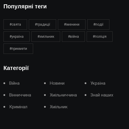
Популярні теги
#свята
#традиції
#іменини
#події
#україна
#хмільник
#війна
#поліція
#прикмети
Категорії
Війна
Новини
Україна
Вінниччина
Хмільниччина
Знай наших
Кримінал
Хмільник