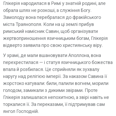
Глікерія народилася в Римі у знатній родині, але
обрала шлях не розкоші, а служіння Богу.
Замолоду вона перебралася до фракійського
міста Траянополя. Коли на ці землі прибув
римський намісник Савин, щоб організувати
жертвоприношення язичницьким богам, Глікерія
відверто заявила про свою християнську віру.
У храмі, де мали вшановувати Аполлона, вона
перехрестилася — і статуя язичницького божества
впала й розбилася. Це сприйняли як зухвалу
наругу над релігією імперії. За наказом Савина її
жорстоко катували: били, палили вогнем, морили
голодом, замикали з дикими звірами. Проте
Глікерія залишалася непохитною, а звірі навіть не
торкалися її. За переказами, її підтримував сам
янгол Господній.