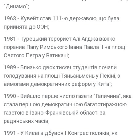
"Динамо";
1963 - Кувейт став 111-ю державою, що була
прийнята до ООН;
1981 - Турецький терорист Алі Агджа важко
поранив Папу Римського Івана Павла II на площі
Святого Петра у Ватикані;
1989 - Близько двох тисяч студентів почали
голодування на площі Тяньаньмень у Пекіні, з
вимогами демократичних реформ у Китаї;
1990 - Вийшло перше число газети "Галичина", яка
стала першою демократичною багатотиражною
газетою в Івано-Франківській області за
радянських часів;
1991 - У Києві відбувся I Конгрес поляків, які