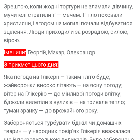
Зрештою, коли жодні тортури не зламали дівчину,
мучителі стратили її — мечем. Її тіло поховали
християни, і згодом на могилі почали відбуватися
зцілення. Люди приходили за розрадою, силою,
вірою.
Іменини:
Георгій, Макар, Олександр.
З прикмет цього дня:
Яка погода на Глікерії — таким і літо буде;
жайворонки високо літають — на ясну погоду;
вітер на Глікерію — до мінливої погоди влітку;
бджоли вилетіли з вуликів — на тривале тепло;
туман зранку — до врожайного року.
Забороняється турбувати бджіл чи домашніх
тварин — у народних повір’ях Глікерія вважалася
ще й покровителькою вуликарів. Було заборонено