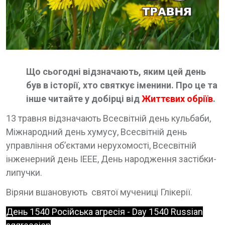
Що сьогодні відзначають, яким цей день
був в історії, хто святкує іменини. Про це та
інше читайте у добірці від
Життєвих обріїв
.
13 травня відзначають Всесвітній день кульбаби,
Міжнародний день хумусу, Всесвітній день
управління об’єктами нерухомості, Всесвітній
інженерний день IEEE, День народження застібки-
липучки.
Віряни вшановують святої мучениці Глікерії.
День 1540 Російська агресія - Day 1540 Russian