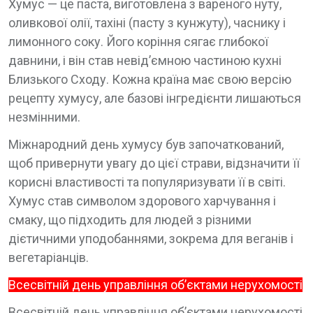
Хумус — це паста, виготовлена з вареного нуту,
оливкової олії, тахіні (пасту з кунжуту), часнику і
лимонного соку. Його коріння сягає глибокої
давнини, і він став невід’ємною частиною кухні
Близького Сходу. Кожна країна має свою версію
рецепту хумусу, але базові інгредієнти лишаються
незмінними.
Міжнародний день хумусу був започаткований,
щоб привернути увагу до цієї страви, відзначити її
корисні властивості та популяризувати її в світі.
Хумус став символом здорового харчування і
смаку, що підходить для людей з різними
дієтичними уподобаннями, зокрема для веганів і
вегетаріанців.
Всесвітній день управління об’єктами нерухомості
Всесвітній день управління об’єктами нерухомості