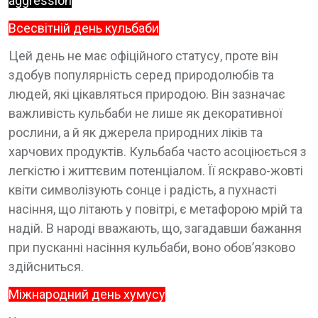
aggression
Всесвітній день кульбаби
Цей день не має офіційного статусу, проте він
здобув популярність серед природолюбів та
людей, які цікавляться природою. Він зазначає
важливість кульбаби не лише як декоративної
рослини, а й як джерела природних ліків та
харчових продуктів. Кульбаба часто асоціюється з
легкістю і життєвим потенціалом. Її яскраво-жовті
квіти символізують сонце і радість, а пухнасті
насіння, що літають у повітрі, є метафорою мрій та
надій. В народі вважають, що, загадавши бажання
при пусканні насіння кульбаби, воно обов’язково
здійсниться.
Міжнародний день хумусу