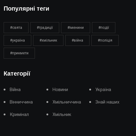
Популярні теги
#свята
#традиції
#іменини
#події
#україна
#хмільник
#війна
#поліція
#прикмети
Категорії
Війна
Новини
Україна
Вінниччина
Хмільниччина
Знай наших
Кримінал
Хмільник