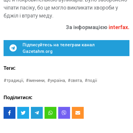
чіпати пасіку, бо це могло викликати хвороби у
бджіл і втрату меду.
За інформацією
interfax
.
Підписуйтесь на телеграм канал
Gazetahm.org
Теги:
#традиції,
#іменини,
#україна,
#свята,
#події
Поділитися: