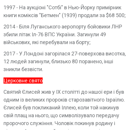
1997 - На аукціоні "Сотбі" в Нью-Йорку примірник
книги коміксів "Бетмен" (1939) продали за $68 500;
2014 - Біля Луганського аеропорту бойовики ЛНР
збили літак Іл-76 ВПС України. Загинули 49
військових, які перебували на борту;
2017 - У Лондоні загорілася 27-поверхова висотка,
12 людей загинули, близько 80 поранено, інші
зникли безвісти.
Церковне свято
Святий Єлисей жив у IX столітті до нашої ери і був
одним із великих пророків старозавітного Ізраїлю.
Єлисей був покликаний Іллею, коли той накинув
свій плащ на нього, що символізувало передачу
пророчого служіння. Чоловік покинув родину і