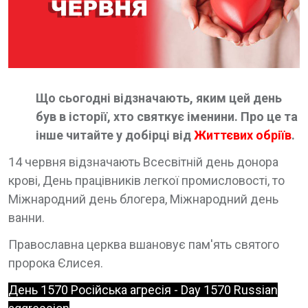
Що сьогодні відзначають, яким цей день
був в історії, хто святкує іменини. Про це та
інше читайте у добірці від
Життєвих обріїв
.
14 червня відзначають Всесвітній день донора
крові, День працівників легкої промисловості, то
Міжнародний день блогера, Міжнародний день
ванни.
Православна церква вшановує пам'ять святого
пророка Єлисея.
День 1570 Російська агресія - Day 1570 Russian