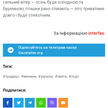
сильний вітер — осінь буде холодною та
буремною; пташки рано співають — літо триватиме
довго і буде спекотним.
За інформацією
interfax
.
Підписуйтесь на телеграм канал
Gazetahm.org
Теги:
#традиції,
#іменини,
#україна,
#свята,
#події
Поділитися: