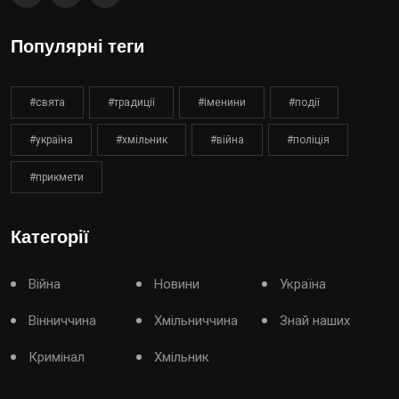
Популярні теги
#свята
#традиції
#іменини
#події
#україна
#хмільник
#війна
#поліція
#прикмети
Категорії
Війна
Новини
Україна
Вінниччина
Хмільниччина
Знай наших
Кримінал
Хмільник