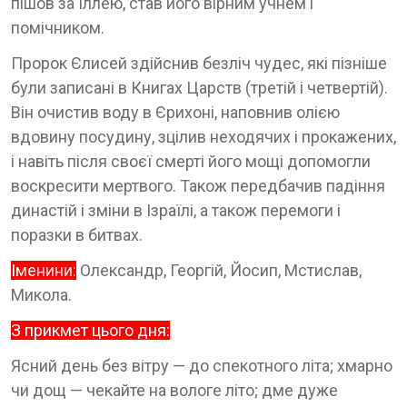
пішов за Іллею, став його вірним учнем і
помічником.
Пророк Єлисей здійснив безліч чудес, які пізніше
були записані в Книгах Царств (третій і четвертій).
Він очистив воду в Єрихоні, наповнив олією
вдовину посудину, зцілив неходячих і прокажених,
і навіть після своєї смерті його мощі допомогли
воскресити мертвого. Також передбачив падіння
династій і зміни в Ізраїлі, а також перемоги і
поразки в битвах.
Іменини:
Олександр, Георгій, Йосип, Мстислав,
Микола.
З прикмет цього дня:
Ясний день без вітру — до спекотного літа; хмарно
чи дощ — чекайте на вологе літо; дме дуже