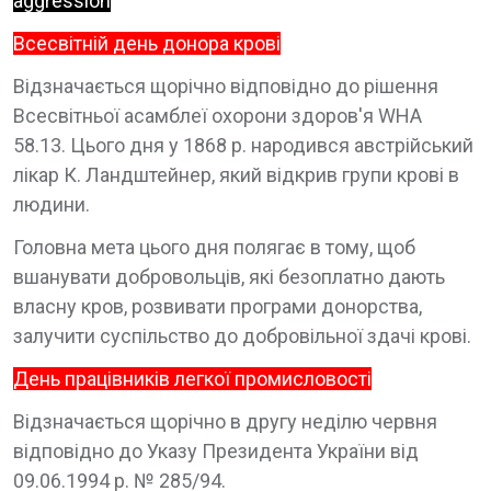
aggression
Всесвітній день донора крові
Відзначається щорічно відповідно до рішення
Всесвітньої асамблеї охорони здоров'я WHA
58.13. Цього дня у 1868 р. народився австрійський
лікар К. Ландштейнер, який відкрив групи крові в
людини.
Головна мета цього дня полягає в тому, щоб
вшанувати добровольців, які безоплатно дають
власну кров, розвивати програми донорства,
залучити суспільство до добровільної здачі крові.
День працівників легкої промисловості
Відзначається щорічно в другу неділю червня
відповідно до Указу Президента України від
09.06.1994 р. № 285/94.