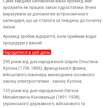
Саме завдяки наповненій ванні Архімед зміг
зрозуміти як працює закон гідростатики. Вчені
вирахували за допомогою астрономічного
календаря, що це сталося за тиждень до початку
липня.
Архімед зробив відкриття, коли приймав водні
процедури у ванній.
Народилися в цей день:
290 років від дня народження Шарля Огюстена
Кулона (1736-1806), французького фізика,
військового інженера, винахідника основного
закону електростатики - закону Кулона;
135 років від дня народження Євгена
Михайловича Коновальця (1891-1938),
українського державного, військового та