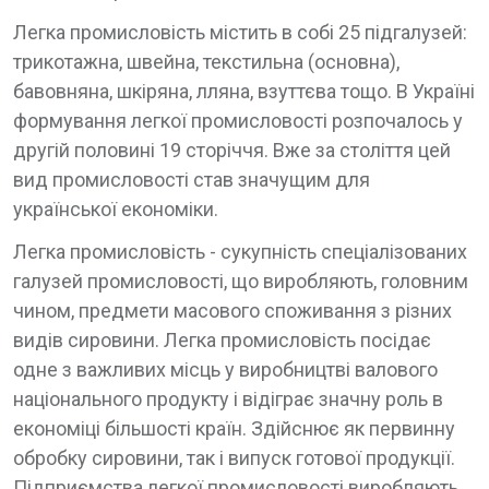
Легка промисловість містить в собі 25 підгалузей:
трикотажна, швейна, текстильна (основна),
бавовняна, шкіряна, лляна, взуттєва тощо. В Україні
формування легкої промисловості розпочалось у
другій половині 19 сторіччя. Вже за століття цей
вид промисловості став значущим для
української економіки.
Легка промисловість - сукупність спеціалізованих
галузей промисловості, що виробляють, головним
чином, предмети масового споживання з різних
видів сировини. Легка промисловість посідає
одне з важливих місць у виробництві валового
національного продукту і відіграє значну роль в
економіці більшості країн. Здійснює як первинну
обробку сировини, так і випуск готової продукції.
Підприємства легкої промисловості виробляють