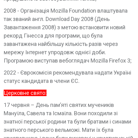
2008 - Організація Mozilla Foundation влаштувала
так званий англ. Download Day 2008 (День
Завантаження 2008) з метою встановити новий
рекорд Гінесса для програми, що була
завантажена найбільшу кількість разів через
мережу Інтернет упродовж однієї доби.
Програмою виступав вебоглядач Mozilla Firefox 3;
2022 - Єврокомісія рекомендувала надати Україні
статус кандидата в члени ЄС.
Церковне свято:
17 червня – День пам’яті святих мучеників
Мануїла, Савела та Ісмаїла. Вони походили зі
знатної перської родини та були братами і синами
знатного перського вельможі. Мати їх була