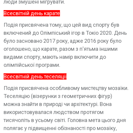
люди змушені мігрувати.
Всесвітній день карате
Подія присвячена тому, що цей вид спорту був
включений до Олімпіський ігор в Токіо 2020. День
було засновано 2017 року, адже 2016 року було
оголошено, що карате, разом з п'ятьма іншими
видами спорту, мають намір включити до
олімпійської програми.
Всесвітній день теселяції
Подія присвячена особливому мистецтву мозаїки.
Теселяцію (візерунки з геометричних фігур)
можна знайти в природі чи архітектурі. Вона
використовувалася людством протягом
тисячоліть в усьому світі. Головна мета цього дня
полягає у підвищенні обізнаності про мозаїку,