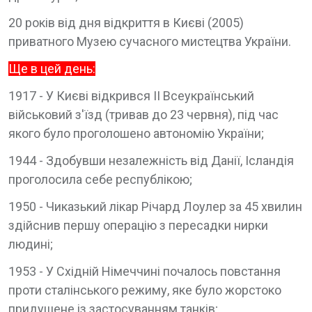
20 років від дня відкриття в Києві (2005)
приватного Музею сучасного мистецтва України.
Ще в цей день:
1917 - У Києві відкрився II Всеукраїнський
військовий з'їзд (тривав до 23 червня), під час
якого було проголошено автономію України;
1944 - Здобувши незалежність від Данії, Ісландія
проголосила себе республікою;
1950 - Чиказький лікар Річард Лоулер за 45 хвилин
здійснив першу операцію з пересадки нирки
людині;
1953 - У Східній Німеччині почалось повстання
проти сталінського режиму, яке було жорстоко
придушене із застосуванням танків;