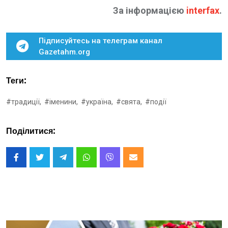
За інформацією
interfax
.
Підписуйтесь на телеграм канал
Gazetahm.org
Теги:
#традиції,
#іменини,
#україна,
#свята,
#події
Поділитися: