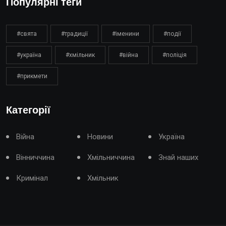
Популярні теги
#свята
#традиції
#іменини
#події
#україна
#хмільник
#війна
#поліція
#прикмети
Категорії
Війна
Новини
Україна
Вінниччина
Хмільниччина
Знай наших
Кримінал
Хмільник