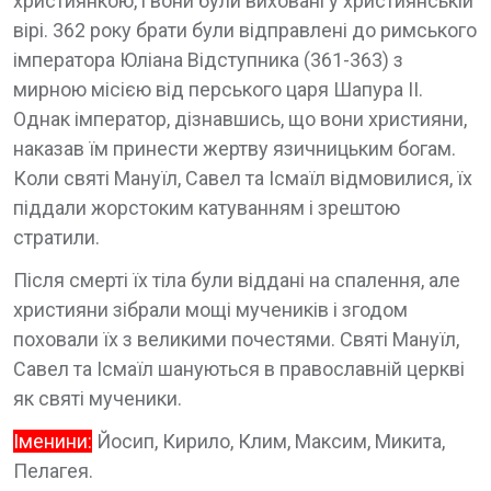
християнкою, і вони були виховані у християнській
вірі. 362 року брати були відправлені до римського
імператора Юліана Відступника (361-363) з
мирною місією від перського царя Шапура II.
Однак імператор, дізнавшись, що вони християни,
наказав їм принести жертву язичницьким богам.
Коли святі Мануїл, Савел та Ісмаїл відмовилися, їх
піддали жорстоким катуванням і зрештою
стратили.
Після смерті їх тіла були віддані на спалення, але
християни зібрали мощі мучеників і згодом
поховали їх з великими почестями. Святі Мануїл,
Савел та Ісмаїл шануються в православній церкві
як святі мученики.
Іменини:
Йосип, Кирило, Клим, Максим, Микита,
Пелагея.