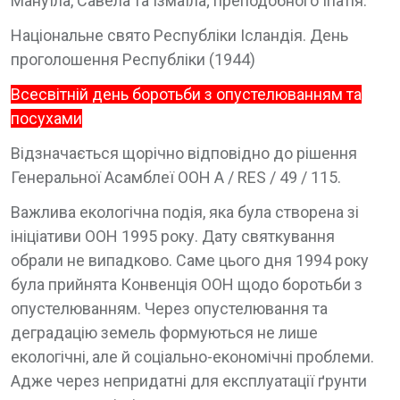
Мануїла, Савела та Ізмаїла; преподобного Іпатія.
Національне свято Республіки Ісландія. День
проголошення Республіки (1944)
Всесвітній день боротьби з опустелюванням та
посухами
Відзначається щорічно відповідно до рішення
Генеральної Асамблеї ООН A / RES / 49 / 115.
Важлива екологічна подія, яка була створена зі
ініціативи ООН 1995 року. Дату святкування
обрали не випадково. Саме цього дня 1994 року
була прийнята Конвенція ООН щодо боротьби з
опустелюванням. Через опустелювання та
деградацію земель формуються не лише
екологічні, але й соціально-економічні проблеми.
Адже через непридатні для експлуатації ґрунти