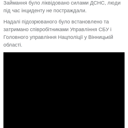
Займання було ліквідовано силами ДСНС, люди
під час інциденту не постраждали.
Надалі підозрюваного було встановлено та
затримано співробітниками Управління СБУ і
Головного управління Нацполіції у Вінницькій
області.