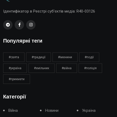
Ідентифікатор в Реєстрі суб’єктів медіа: R40-03126
Популярні теги
#свята
#традиції
#іменини
#події
#україна
#хмільник
#війна
#поліція
#прикмети
Категорії
Війна
Новини
Україна