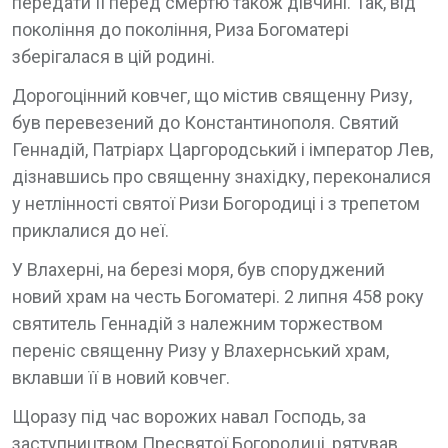
передати її перед смертю також дівчині. Так, від
покоління до покоління, Риза Богоматері
зберігалася в цій родині.
Дорогоцінний ковчег, що містив священну Ризу,
був перевезений до Константинополя. Святий
Геннадій, Патріарх Царгородський і імператор Лев,
дізнавшись про священну знахідку, переконалися
у нетлінності святої Ризи Богородиці і з трепетом
приклалися до неї.
У Влахерні, на березі моря, був споруджений
новий храм на честь Богоматері. 2 липня 458 року
святитель Геннадій з належним торжеством
переніс священну Ризу у Влахернський храм,
вклавши її в новий ковчег.
Щоразу під час ворожих навал Господь, за
заступництвом Пресвятої Богородиці, рятував