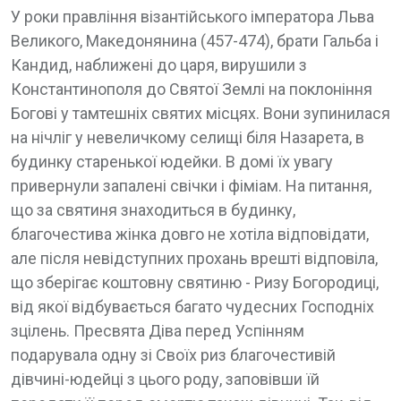
У роки правління візантійського імператора Льва
Великого, Македонянина (457-474), брати Гальба і
Кандид, наближені до царя, вирушили з
Константинополя до Святої Землі на поклоніння
Богові у тамтешніх святих місцях. Вони зупинилася
на нічліг у невеличкому селищі біля Назарета, в
будинку старенької юдейки. В домі їх увагу
привернули запалені свічки і фіміам. На питання,
що за святиня знаходиться в будинку,
благочестива жінка довго не хотіла відповідати,
але після невідступних прохань врешті відповіла,
що зберігає коштовну святиню - Ризу Богородиці,
від якої відбувається багато чудесних Господніх
зцілень. Пресвята Діва перед Успінням
подарувала одну зі Своїх риз благочестивій
дівчині-юдейці з цього роду, заповівши їй