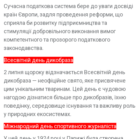
Сучасна податкова система бере до уваги досвіді
країн Європи, задля проведення реформи, що
сприяла би розвитку підприємництва та
стимуляції добровільного виконання вимог
компетентного та прозорого податкового
законодавства.
Всесвітній день дикобраза
2 липня щороку відзначається Всесвітній день
дикобраза — неофіційне свято, яке присвячене
цим унікальним тваринам. Цей день є чудовою
нагодою дізнатися більше про дикобразів, їхню
поведінку, середовище існування та важливу роль
у природних екосистемах.
Міжнародний день спортивного журналіста
У цей день у 1924 році у Парижі була створена