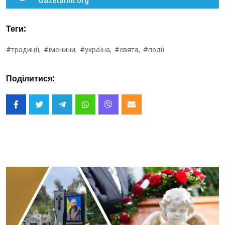
Gazetahm.org
Теги:
#традиції,
#іменини,
#україна,
#свята,
#події
Поділитися: