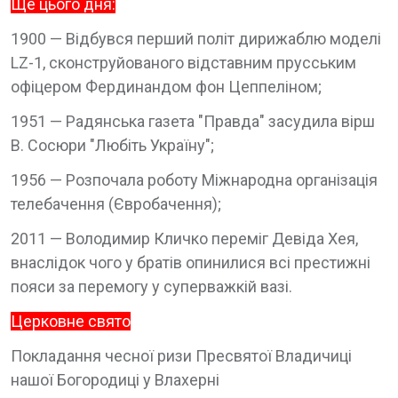
Ще цього дня:
1900 — Відбувся перший політ дирижаблю моделі
LZ-1, сконструйованого відставним прусським
офіцером Фердинандом фон Цеппеліном;
1951 — Радянська газета "Правда" засудила вірш
В. Сосюри "Любіть Україну";
1956 — Розпочала роботу Міжнародна організація
телебачення (Євробачення);
2011 — Володимир Кличко переміг Девіда Хея,
внаслідок чого у братів опинилися всі престижні
пояси за перемогу у суперважкій вазі.
Церковне свято
Покладання чесної ризи Пресвятої Владичиці
нашої Богородиці у Влахерні