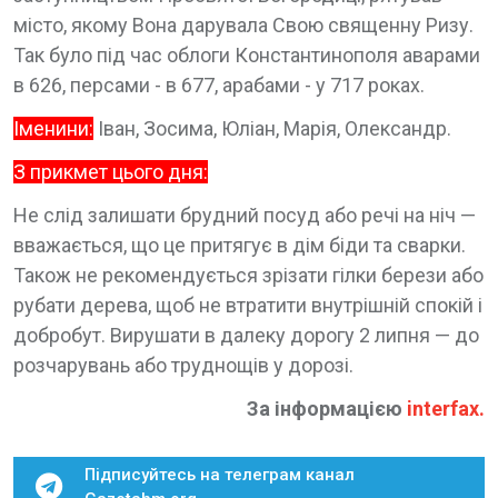
місто, якому Вона дарувала Свою священну Ризу.
Так було під час облоги Константинополя аварами
в 626, персами - в 677, арабами - у 717 роках.
Іменини:
Іван, Зосима, Юліан, Марія, Олександр.
З прикмет цього дня:
Не слід залишати брудний посуд або речі на ніч —
вважається, що це притягує в дім біди та сварки.
Також не рекомендується зрізати гілки берези або
рубати дерева, щоб не втратити внутрішній спокій і
добробут. Вирушати в далеку дорогу 2 липня — до
розчарувань або труднощів у дорозі.
За інформацією
interfax
.
Підписуйтесь на телеграм канал