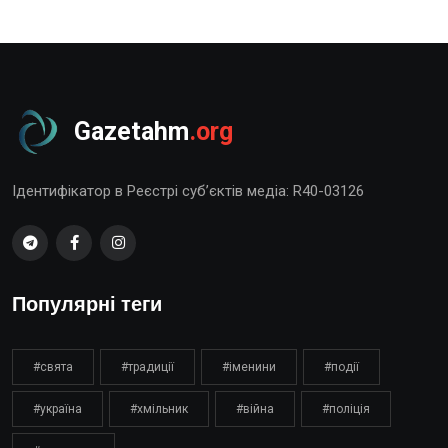
Gazetahm
.org
Ідентифікатор в Реєстрі суб’єктів медіа: R40-03126
Популярні теги
#свята
#традиції
#іменини
#події
#україна
#хмільник
#війна
#поліція