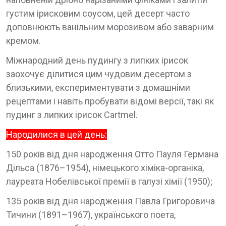
густим ірисковим соусом, цей десерт часто
доповнюють ванільним морозивом або заварним
кремом.
Міжнародний день пудингу з липких ірисок
заохочує ділитися цим чудовим десертом з
близькими, експериментувати з домашніми
рецептами і навіть пробувати відомі версії, такі як
пудинг з липких ірисок Cartmel.
Народилися в цей день:
150 років від дня народження Отто Пауля Германа
Дільса (1876–1954), німецького хіміка-органіка,
лауреата Нобелівської премії в галузі хімії (1950);
135 років від дня народження Павла Григоровича
Тичини (1891–1967), українського поета,