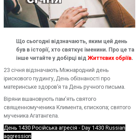
Що сьогодні відзначають, яким цей день
був в історії, хто святкує іменини. Про це та
інше читайте у добірці від
Життєвих обріїв
.
23 січня відзначають Міжнародний день
ірискового пудингу, День обізнаності про
материнське здоров’я та День ручного письма.
Віряни вшановують пам'ять святого
священномученика Климента, єпископа; святого
мученика Агатангела.
День 1430 Російська агресія - Day 1430 Russian
aggression