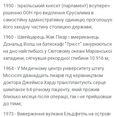
1950 - Ізраїльський кнесет (парламент) всупереч
рішенню ООН про виділення Єрусалима в
самостійну адміністративну одиницю, проголошує
його західну частину столицею держави;
1960 - Швейцарець Жак Пікар і американець
Дональд Волш на батискафі "Трієст" занурюються
на дно найглибшої у Світовому океані Маріанської
западини, сягнувши рекордної глибини 10 916 м;
1964 - У Медичному центрі університету штату
Міссісіпі дванадцять лікарів під керівництвом
доктора Джеймса Харді трансплантують серце
шимпанзе 64-річному пацієнту, який прожив
близько місяця після операції, так і не прийшовши
до тями;
1973 - Виверження вулкана Ельдфетль на острові