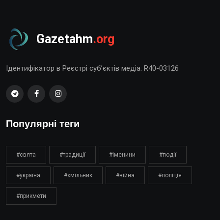
Gazetahm
.org
Ідентифікатор в Реєстрі суб’єктів медіа: R40-03126
Популярні теги
#свята
#традиції
#іменини
#події
#україна
#хмільник
#війна
#поліція
#прикмети