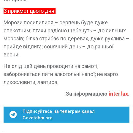
З прикмет цього дня:
Морози посилилися – серпень буде дуже
спекотним; птахи радісно щебечуть – до сильних
морозів; білка стрибає по деревах, дуже рухлива –
прийде відлига; сонячний день – до ранньої
весни.
Не слід цей день проводити на самоті;
забороняється пити алкогольні напої; не варто
лихословити, лаятися.
За інформацією
interfax
.
Підписуйтесь на телеграм канал
Gazetahm.org