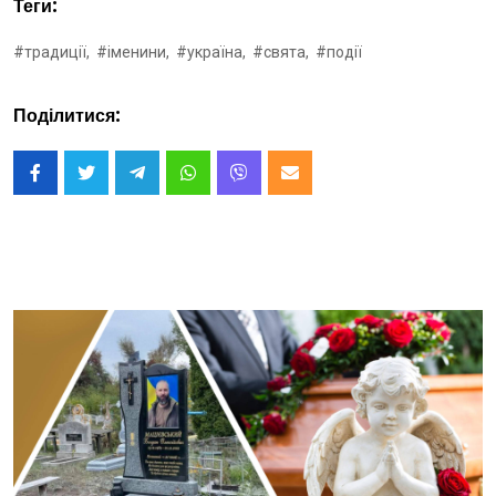
Теги:
#традиції,
#іменини,
#україна,
#свята,
#події
Поділитися: