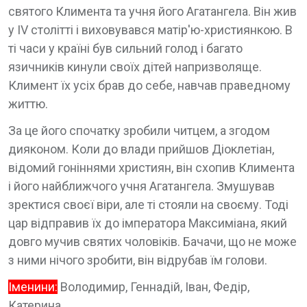
святого Климента та учня його Агатангела. Він жив
у IV столітті і виховувався матір'ю-християнкою. В
ті часи у країні був сильний голод і багато
язичників кинули своїх дітей напризволяще.
Климент їх усіх брав до себе, навчав праведному
життю.
За це його спочатку зробили читцем, а згодом
дияконом. Коли до влади прийшов Діоклетіан,
відомий гоніннями християн, він схопив Климента
і його найближчого учня Агатангела. Змушував
зректися своєї віри, але ті стояли на своєму. Тоді
цар відправив їх до імператора Максиміана, який
довго мучив святих чоловіків. Бачачи, що не може
з ними нічого зробити, він відрубав їм голови.
Іменини:
Володимир, Геннадій, Іван, Федір,
Катерина.