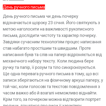
День ручного письма
День ручного письма чи день почерку
відзначається щороку 23 січня. Його святкують з
метою наголосити на важливості рукописного
письма, дослідити чистоту та характер почерку.
Завдяки сучасним технологіям процес написання
став набагато простішим та швидшим. Проте
написання букв та слів на папері відрізняється від
механічного набору тексту. Коли людина бере
ручку та папір, її розум та тіло синхронізуються.
Ще одна перевага ручного письма в тому, що всі
записи зберігаються на фізичному аркуші паперу, у
той час, коли голосові та текстові повідомлення з
часом важко або й взагалі неможливо віднайти.
Крім того, за почерком можна відтворити портрет
людини, дізнатися про риси її характеру.