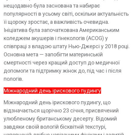
нещодавно була заснована та набирає
популярності в усьому світі, оскільки актуальність
її щороку зростає, а важливість очевидна.
Ініціатива була започаткована Американським
коледжем акушерів і гінекологів (ACOG) у
співпраці з владою штату Нью-Джерсі у 2018 році.
Основна мета — запобігти материнській
смертності через кращий доступ до медичної
допомоги та підтримку жінок до, під час і після
пологів.
Міжнародний день ірискового пудингу
Міжнародний день ірискового пудингу, що
відзначається щорічно 23 січня, присвячений
улюбленому британському десерту. Відомий
завдяки своїй вологій бісквітній текстурі,
наповненій дрібно нарізаними фініками і залитій