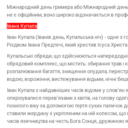
Міжнародний день гримера або Міжнародний день 
не є офіційним, воно широко відзначається в профес
Івана Купала
Іван Купала (Іванів день, Купальська ніч) - одне з
Різдвом Івана Предтечі, який хрестив Ісуса Христа
Купальські обряди, що здійснюються напередодні с
обрядовий комплекс, що містить: збирання трав і к
розпалювання багаття, знищення опудала, перестр
водою, ворожіння, вистежування відьми, нічні беш
Іван Купала з найдавніших часів відоме у слов'ян я
оперізувалися перев'язами з квітів, на голову одяг
похилого віку за допомогою тертя сухих паличок д
ставили жердину з укріпленим на ній колесом, що 
часів язичництва на честь Бога Сонця, дружиною я