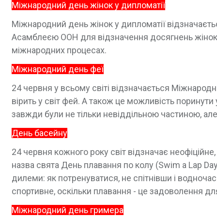
Міжнародний день жінок у дипломатії
Міжнародний день жінок у дипломатії відзначаєт
Асамблеєю ООН для відзначення досягнень жінок у 
міжнародних процесах.
Міжнародний день феї
24 червня у всьому світі відзначається Міжнародн
вірить у світ фей. А також це можливість поринути 
завжди були не тільки невіддільною частиною, але
День басейну
24 червня кожного року світ відзначає неофіційне
назва свята День плавання по колу (Swim a Lap Day
дилеми: як потренуватися, не спітнівши і водноч
спортивне, оскільки плавання - це задоволення для
Міжнародний день гримера