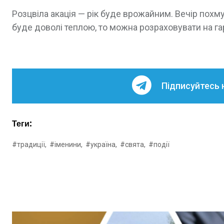
Розцвіла акація — рік буде врожайним. Вечір похм
буде доволі теплою, то можна розраховувати на гар
Підписуйтесь 
Теги:
#традиції,
#іменини,
#україна,
#свята,
#події