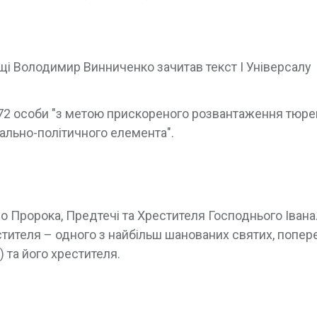
ощі Володимир Винниченко зачитав текст І Універсалу
072 особи "з метою прискореного розвантаження тюр
нально-політичного елемента".
во Пророка, Предтечі та Хрестителя Господнього Івана
стителя – одного з найбільш шанованих святих, попе
 та його хрестителя.