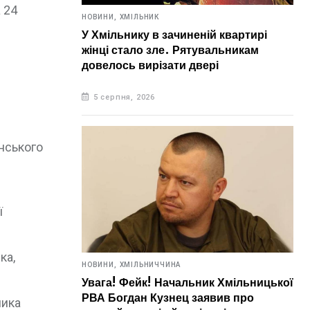
 24
НОВИНИ,
ХМІЛЬНИК
У Хмільнику в зачиненій квартирі
жінці стало зле. Рятувальникам
довелось вирізати двері
5 серпня, 2026
їнського
ї
ка,
НОВИНИ,
ХМІЛЬНИЧЧИНА
Увага! Фейк! Начальник Хмільницької
РВА Богдан Кузнец заявив про
ника