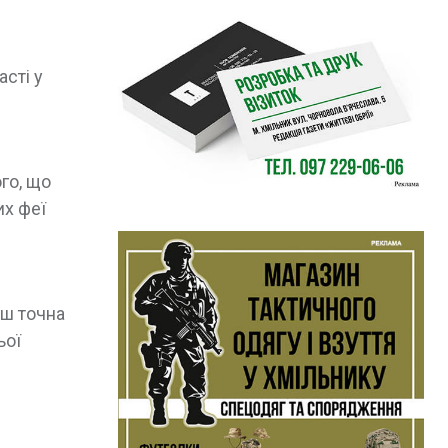
сті у
го, що
их феї
ьш точна
ьої