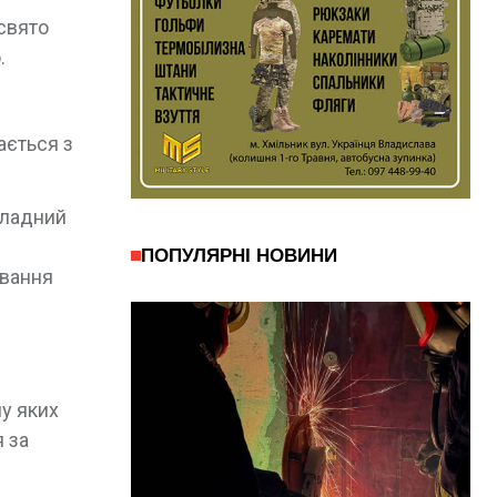
свято
.
ається з
кладний
ПОПУЛЯРНІ НОВИНИ
ивання
и
ну яких
 за