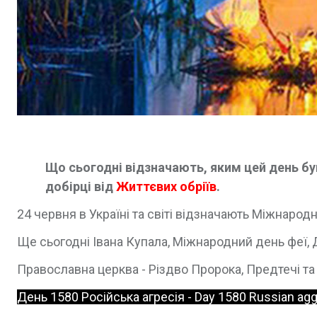
Що сьогодні відзначають, яким цей день був 
добірці від
Життєвих обріїв
.
24 червня в Україні та світі відзначають Міжнарод
Ще сьогодні Івана Купала, Міжнародний день феї,
Православна церква - Різдво Пророка, Предтечі та
День 1580 Російська агресія - Day 1580 Russian ag