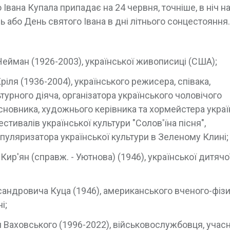
вана Купала припадає на 24 червня, точніше, в ніч на
ь або День святого Івана в дні літнього сонцестояння.
ейман (1926-2003), української живописиці (США);
іля (1936-2004), українського режисера, співака,
урного діяча, організатора українського чоловічого
асновника, художнього керівника та хормейстера укра
стивалів української культури "Солов'їна пісня",
опуляризатора української культури в Зеленому Клині;
ир'ян (справж. - Уютнова) (1946), української дитячо
андровича Куца (1946), американського вченого-фізи
і;
 Ваховського (1996-2022), військовослужбовця, учас