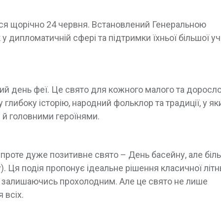
ься щорічно 24 червня. Встановлений Генеральною
дипломатичній сфері та підтримки їхньої більшої уча
ий день феї. Це свято для кожного малого та доросло
у глибоку історію, народний фольклор та традиції, у як
 й головними героїнями.
, проте дуже позитивне свято – День басейну, але біл
). Ця подія пропонує ідеальне рішення класичної літн
ас залишаючись прохолодним. Але це свято не лише
 всіх.