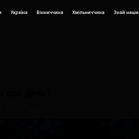
и
Україна
Вінниччина
Хмільниччина
Знай наши
в цей день?
520 переглядів