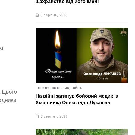
шахрайство від його імені
3 серпня, 2026
ем
НОВИНИ,
ХМІЛЬНИК,
ВІЙНА
. Цього
На війні загинув бойовий медик із
редника
Хмільника Олександр Лукашев
2 серпня, 2026