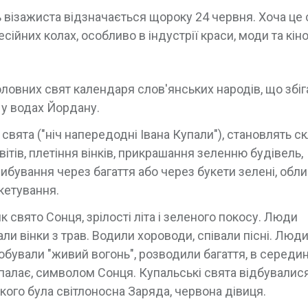
візажиста відзначається щороку 24 червня. Хоча це 
ійних колах, особливо в індустрії краси, моди та кіно
 головних свят календаря слов'янських народів, що збіг
 у водах Йордану.
вята ("ніч напередодні Івана Купали"), становлять с
вітів, плетіння вінків, прикрашання зеленню будівель,
ибування через багаття або через букети зелені, обл
кетування.
к свято Сонця, зрілості літа і зеленого покосу. Люди
али вінки з трав. Водили хороводи, співали пісні. Люд
обували "живий вогонь", розводили багаття, в середи
палає, символом Сонця. Купальські свята відбувалися
кого була світлоносна Заряда, червона дівиця.