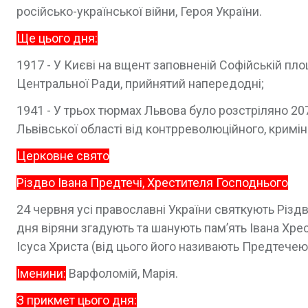
російсько-української війни, Героя України.
Ще цього дня:
1917 - У Києві на вщент заповненій Софійській пл
Центральної Ради, прийнятий напередодні;
1941 - У трьох тюрмах Львова було розстріляно 2
Львівської області від контрреволюційного, кримі
Церковне свято
Різдво Івана Предтечі, Хрестителя Господнього
24 червня усі православні України святкують Різд
дня віряни згадують та шанують пам’ять Івана Хре
Ісуса Христа (від цього його називають Предтечею)
Іменини:
Варфоломій, Марія.
З прикмет цього дня: