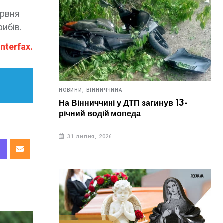
ервня
рибів.
interfax
.
НОВИНИ,
ВІННИЧЧИНА
На Вінниччині у ДТП загинув 13-
річний водій мопеда
31 липня, 2026