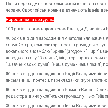
Після переходу на новоюліанський календар свято І
червня. Європейські країни відзначають Іванів ден
Народилися в цей день:
100 років від дня народження Еллаїди Данилівни Н
90 років від дня народження Анатолія Уляновича Кр
хормейстера, композитора, поета, громадсько-культ
вокального ансамблю "Бриль" (згодом - "Пиріг"), з
народного хору "Горлиця", ініціатора проведення фе
"Шевченківські думи", "Наша дума - наша пісня", п
80 років від дня народження Надії Володимирівни К
письменниці, поетеси, перекладачки, журналістки;
80 років від дня народження Романа-Василя Олекс
редактора, діяча української громади у Нью-Гейвен
30 років від дня народження Івана Володимирович