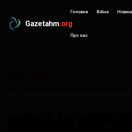
Головна
Війна
Новин
Gazetahm
.org
Про нас
Головна
24 червня. Що відзначають в цей день?
НОВИНИ
УКРАЇНА
24 червня. Що відзначають 
Автор:
Новини Хмільника Життєві обрії
24 червня, 2026