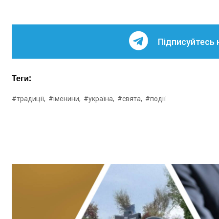
Підписуйтесь 
Теги:
#традиції,
#іменини,
#україна,
#свята,
#події