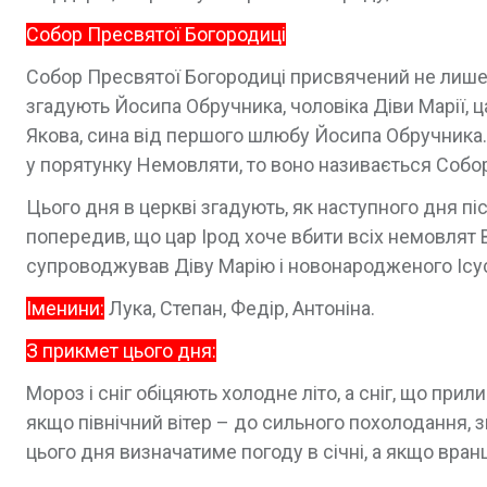
Собор Пресвятої Богородиці
Собор Пресвятої Богородиці присвячений не лише Бо
згадують Йосипа Обручника, чоловіка Діви Марії, 
Якова, сина від першого шлюбу Йосипа Обручника. 
у порятунку Немовляти, то воно називається Собо
Цього дня в церкві згадують, як наступного дня пі
попередив, що цар Ірод хоче вбити всіх немовлят
супроводжував Діву Марію і новонародженого Ісуса
Іменини:
Лука, Степан, Федір, Антоніна.
З прикмет цього дня:
Мороз і сніг обіцяють холодне літо, а сніг, що прил
якщо північний вітер – до сильного похолодання, 
цього дня визначатиме погоду в січні, а якщо вран