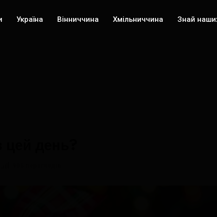
и
Україна
Вінниччина
Хмільниччина
Знай наши
в цей день?
906 переглядів