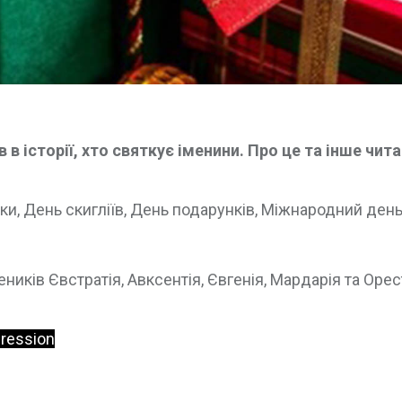
в історії, хто святкує іменини. Про це та інше чита
и, День скигліїв, День подарунків, Міжнародний день 
ків Євстратія, Авксентія, Євгенія, Мардарія та Орес
gression