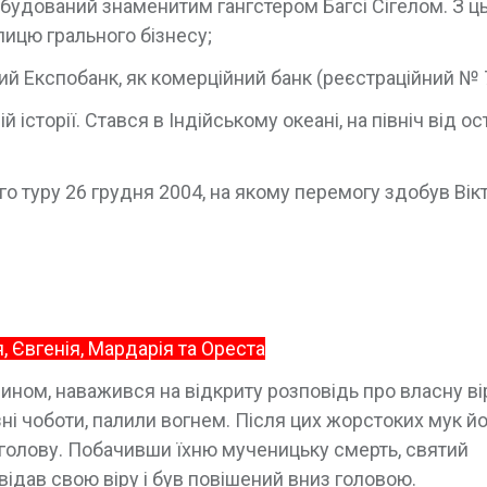
побудований знаменитим гангстером Багсі Сігелом. З ц
лицю грального бізнесу;
й Експобанк, як комерційний банк (реєстраційний № 
історії. Стався в Індійському океані, на північ від о
го туру 26 грудня 2004, на якому перемогу здобув Вік
, Євгенія, Мардарія та Ореста
ном, наважився на відкриту розповідь про власну вір
зні чоботи, палили вогнем. Після цих жорстоких мук й
голову. Побачивши їхню мученицьку смерть, святий
відав свою віру і був повішений вниз головою.