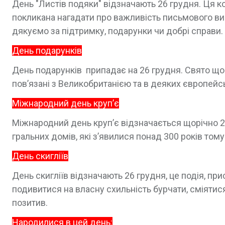
День "Листів подяки" відзначають 26 грудня. Ця ко
покликана нагадати про важливість письмового вир
дякуємо за підтримку, подарунки чи добрі справи.
День подарунків
День подарунків припадає на 26 грудня. Свято що
пов’язані з Великобританією та в деяких європейсь
Міжнародний день круп’є
Міжнародний день круп’є відзначається щорічно 2
гральних домів, які з’явилися понад 300 років тому
День скигліїв
День скигліїв відзначають 26 грудня, це подія, пр
подивитися на власну схильність бурчати, сміятис
позитив.
Народилися в цей день: