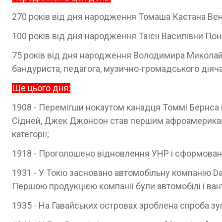
270 років від дня народження Томаша Каєтана Венг
100 років від дня народження Таїсії Василівни Пон
75 років від дня народження Володимира Миколайо
бандуриста, педагога, музично-громадського діяча
Ще цього дня:
1908 - Перемігши нокаутом канадця Томмі Бернса в
Сідней, Джек Джонсон став першим афроамериканце
категорії;
1918 - Проголошено відновлення УНР і сформован
1931 - У Токіо засновано автомобільну компанію Da
Першою продукцією компанії були автомобілі і ван
1935 - На Гавайських островах зроблена спроба 