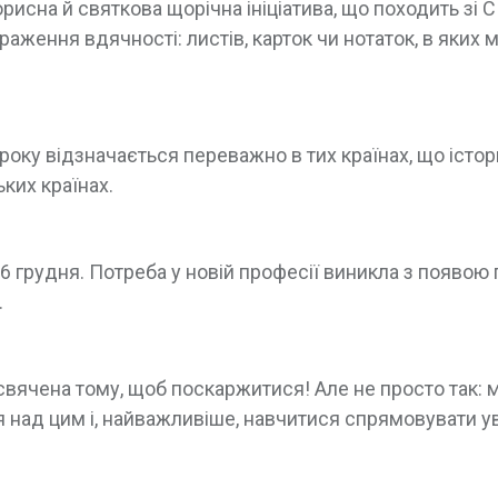
рисна й святкова щорічна ініціатива, що походить зі 
аження вдячності: листів, карток чи нотаток, в яких 
року відзначається переважно в тих країнах, що істо
ких країнах.
6 грудня. Потреба у новій професії виникла з появою
.
исвячена тому, щоб поскаржитися! Але не просто так: 
я над цим і, найважливіше, навчитися спрямовувати ув