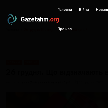
Головна
Війна
Новин
Gazetahm
.org
Про нас
Головна
26 грудня. Що відзначають в цей день?
НОВИНИ
УКРАЇНА
26 грудня. Що відзначають 
Автор:
Новини Хмільника Життєві обрії
26 грудня, 2025