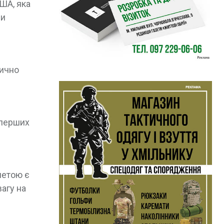
США, яка
ми
рично
 перших
метою є
агу на