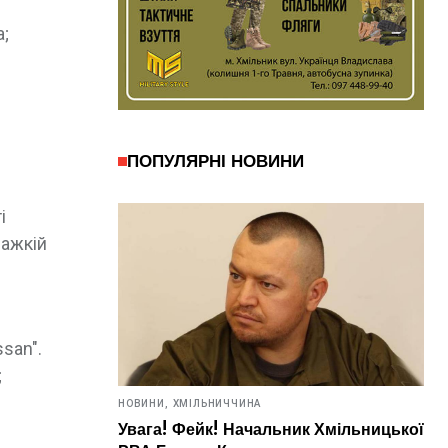
а;
ПОПУЛЯРНІ НОВИНИ
і
важкій
san".
;
НОВИНИ,
ХМІЛЬНИЧЧИНА
Увага! Фейк! Начальник Хмільницької