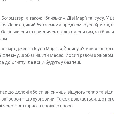
гоматері, а також і близьким Діві Марії та Ісусу. У ц
царя Давида, який був земним предком Ісуса Христа, 
Оскільки свято присвячене кільком святим, які брали
ром.
сля народження Ісуса Марії та Йосипу з'явився ангел і
 Віфлеєму, щоб знищити Месію. Йосип разом з Яковом
 до Єгипту, де вони будуть у безпеці.
ипає до долоні або співи синиць, віщують тепло та відл
зграї ворон – до хуртовини. Також вважається, що пог
ці ясно – до гарного врожаю проса.