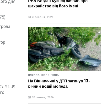
РВА Богдан Кузнец заявив про
ього дня
шахрайство від його імені
75);
3 серпня, 2026
строва
тор
НОВИНИ,
ВІННИЧЧИНА
На Вінниччині у ДТП загинув 13-
у, за це
річний водій мопеда
ого
31 липня, 2026