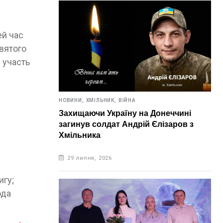
ей час
святого
 участь
НОВИНИ,
ХМІЛЬНИК,
ВІЙНА
Захищаючи Україну на Донеччині
загинув солдат Андрій Єлізаров з
Хмільника
29 липня, 2026
игу;
ода