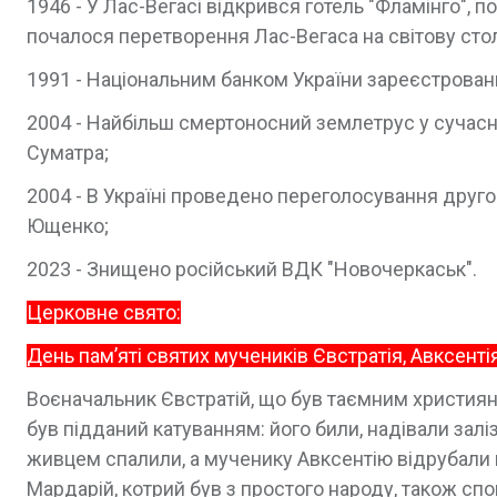
1946 - У Лас-Вегасі відкрився готель "Фламінго", 
почалося перетворення Лас-Вегаса на світову сто
1991 - Національним банком України зареєстровани
2004 - Найбільш смертоносний землетрус у сучасній 
Суматра;
2004 - В Україні проведено переголосування друго
Ющенко;
2023 - Знищено російський ВДК "Новочеркаськ".
Церковне свято:
День пам’яті святих мучеників Євстратія, Авксентія
Воєначальник Євстратій, що був таємним християни
був підданий катуванням: його били, надівали залі
живцем спалили, а мученику Авксентію відрубали 
Мардарій, котрий був з простого народу, також спо