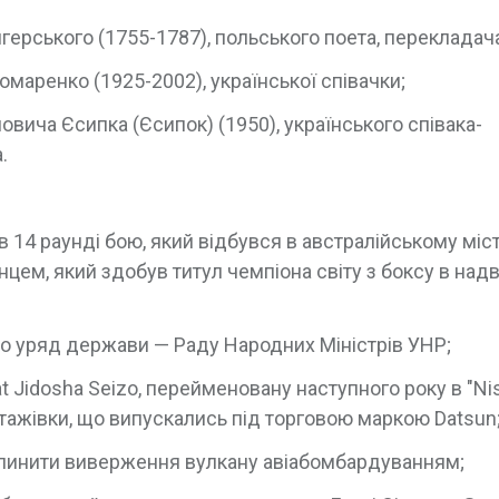
ерського (1755-1787), польського поета, перекладач
омаренко (1925-2002), української співачки;
вича Єсипка (Єсипок) (1950), українського співака-
.
 14 раунді бою, який відбувся в австралійському міст
м, який здобув титул чемпіона світу з боксу в над
о уряд держави — Раду Народних Міністрів УНР;
t Jidosha Seizo, перейменовану наступного року в "Nis
тажівки, що випускались під торговою маркою Datsun
зупинити виверження вулкану авіабомбардуванням;