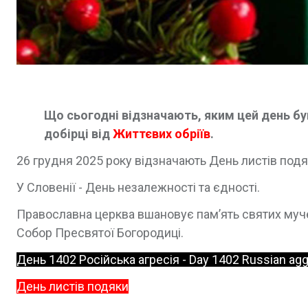
Що сьогодні відзначають, яким цей день був 
добірці від
Життєвих обріїв
.
26 грудня 2025 року відзначають День листів подяк
У Словенії - День незалежності та єдності.
Православна церква вшановує пам’ять святих мучени
Собор Пресвятої Богородиці.
День 1402 Російська агресія - Day 1402 Russian ag
День листів подяки