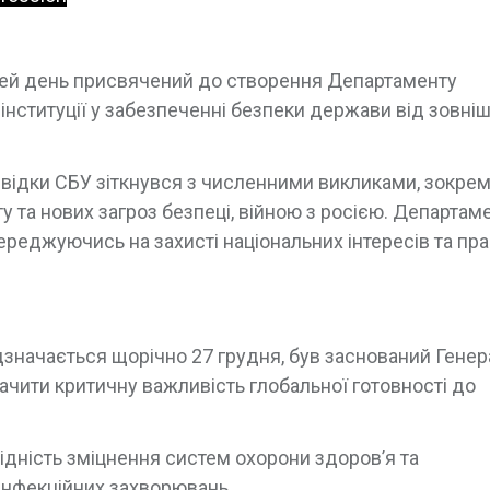
Цей день присвячений до створення Департаменту
нституції у забезпеченні безпеки держави від зовніш
ідки СБУ зіткнувся з численними викликами, зокрема
 та нових загроз безпеці, війною з росією. Департам
ереджуючись на захисті національних інтересів та пр
ідзначається щорічно 27 грудня, був заснований Гене
ачити критичну важливість глобальної готовності до
ідність зміцнення систем охорони здоров’я та
інфекційних захворювань.