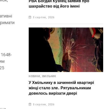
РВА Богдан Кузнец заявив про
шахрайство від його імені
ативні
3 серпня, 2026
тримати
 1648-
рим
25
НОВИНИ,
ХМІЛЬНИК
У Хмільнику в зачиненій квартирі
жінці стало зле. Рятувальникам
довелось вирізати двері
5 серпня, 2026