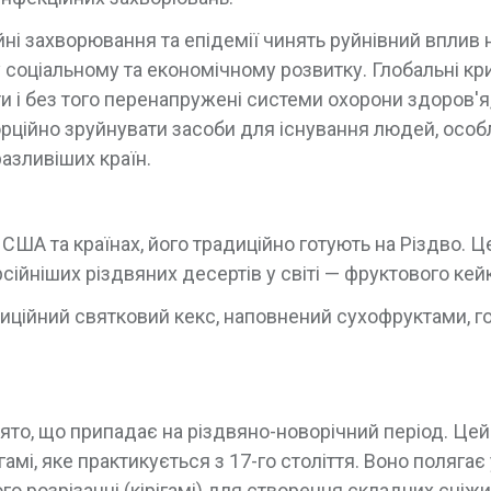
йні захворювання та епідемії чинять руйнівний вплив 
оціальному та економічному розвитку. Глобальні кр
 і без того перенапружені системи охорони здоров'я
рційно зруйнувати засоби для існування людей, осо
разливіших країн.
США та країнах, його традиційно готують на Різдво. Ц
ійніших різдвяних десертів у світі — фруктового кейк
иційний святковий кекс, наповнений сухофруктами, г
ято, що припадає на різдвяно-новорічний період. Цей
амі, яке практикується з 17-го століття. Воно полягає 
його розрізанні (кірігамі) для створення складних сніжи