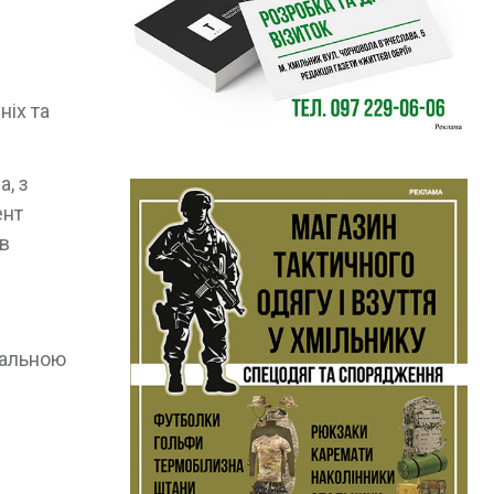
ніх та
, з
ент
ав
ральною