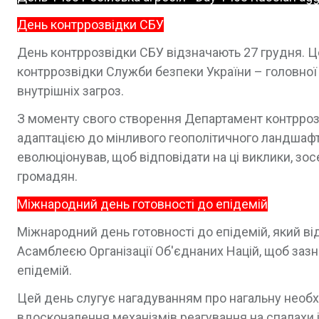
День контррозвідки СБУ
День контррозвідки СБУ відзначають 27 грудня. 
контррозвідки Служби безпеки України – головної і
внутрішніх загроз.
З моменту свого створення Департамент контррозв
адаптацією до мінливого геополітичного ландшафту
еволюціонував, щоб відповідати на ці виклики, зос
громадян.
Міжнародний день готовності до епідемій
Міжнародний день готовності до епідемій, який в
Асамблеєю Організації Об'єднаних Націй, щоб зазн
епідемій.
Цей день слугує нагадуванням про нагальну необх
вдосконалення механізмів реагування на спалахи 