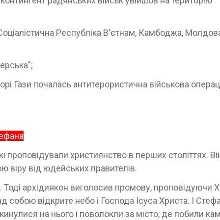
контингент радянських військ увійшов на територію
Соціалістична Республіка В'єтнам, Камбоджа, Молдова
ерська";
орі Гази почалась антитерористична військова операц
тефана
кі проповідували християнство в перших століттях. Ві
 віру від юдейських правителів.
. Тоді архідиякон виголосив промову, проповідуючи Х
д собою відкрите небо і Господа Ісуса Христа. І Стеф
 накинулися на нього і поволокли за місто, де побили ка