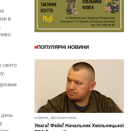
на
изи в
,
бливо
ПОПУЛЯРНІ НОВИНИ
е свято
у.
оріхами
 день
НОВИНИ,
ХМІЛЬНИЧЧИНА
у
Увага! Фейк! Начальник Хмільницької
нок,