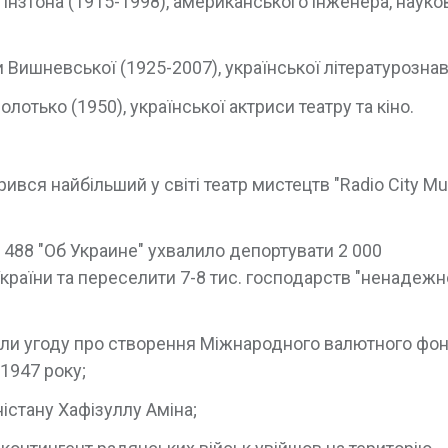
нзтона (1915-1998), американського інженера, науко
 Вишневської (1925-2007), української літературознав
лотько (1950), української актриси театру та кіно.
ився найбільший у світі театр мистецтв "Radio City Mu
488 "Об Украине" ухвалило депортувати 2 000
країни та переселити 7-8 тис. господарств "ненадежн
али угоду про створення Міжнародного валютного фон
1947 року;
істану Хафізуллу Аміна;