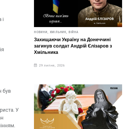
 і
НОВИНИ,
ХМІЛЬНИК,
ВІЙНА
Захищаючи Україну на Донеччині
загинув солдат Андрій Єлізаров з
ія
Хмільника
29 липня, 2026
н був
риста. У
ан
мінням.