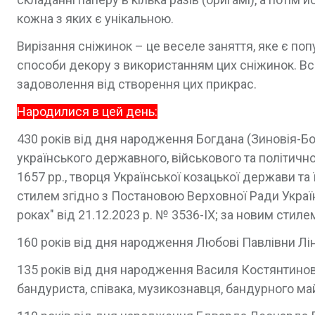
кожна з яких є унікальною.
Вирізання сніжинок – це веселе заняття, яке є поп
способи декору з використанням цих сніжинок. Все,
задоволення від створення цих прикрас.
Народилися в цей день:
430 років від дня народження Богдана (Зиновія-Б
українського державного, військового та політичн
1657 рр., творця Української козацької держави та
стилем згідно з Постановою Верховної Ради Україн
роках" від 21.12.2023 р. № 3536-IX; за новим стиле
160 років від дня народження Любові Павлівни Ліни
135 років від дня народження Василя Костянтинов
бандуриста, співака, музикознавця, бандурного ма