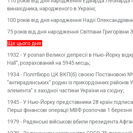
110 років від дня народження Едварда Леонарда Гі
винахідника, народженого в Україні;
100 років від дня народження Надії Олександрівни
75 років від дня народження Світлани Григорівни Зо
Ще цього дня:
1932 - У розпал Великої депресії в Нью-Йорку відкр
Hall", розрахований на 5945 місць;
1934 - Політбюро ЦК ВКП(б) своєю Постановою № 
"антирадянських" родин із прикордонних районів У
элемента" з західної частини України на східну;
1945 - У Нью-Йорку представники 28 країн підпис
Перші фінансові операції МВФ розпочав 1 березня 
1979 - Радянські військові вбили президента Афган