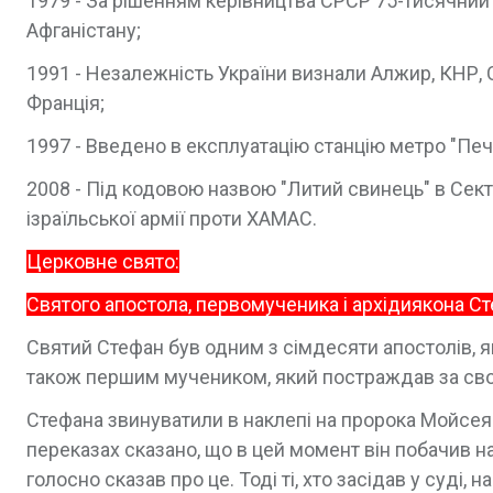
1979 - За рішенням керівництва СРСР 75-тисячний 
Афганістану;
1991 - Незалежність України визнали Алжир, КНР, 
Франція;
1997 - Введено в експлуатацію станцію метро "Печ
2008 - Під кодовою назвою "Литий свинець" в Сект
ізраїльської армії проти ХАМАС.
Церковне свято:
Святого апостола, первомученика і архідиякона С
Святий Стефан був одним з сімдесяти апостолів, я
також першим мучеником, який постраждав за свою
Стефана звинуватили в наклепі на пророка Мойсея
переказах сказано, що в цей момент він побачив на
голосно сказав про це. Тоді ті, хто засідав у суді,