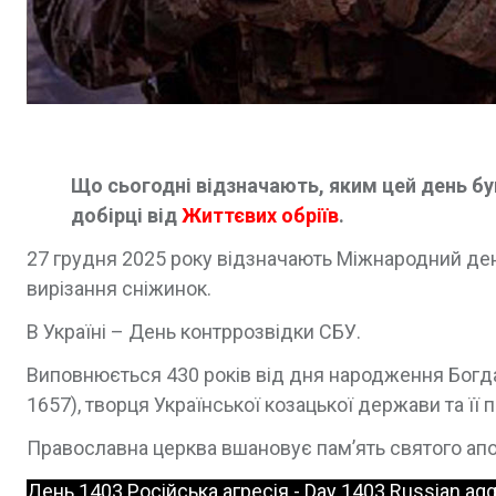
Що сьогодні відзначають, яким цей день був 
добірці від
Життєвих обріїв
.
27 грудня 2025 року відзначають Міжнародний ден
вирізання сніжинок.
В Україні – День контррозвідки СБУ.
Виповнюється 430 років від дня народження Богд
1657), творця Української козацької держави та її 
Православна церква вшановує пам’ять святого апо
День 1403 Російська агресія - Day 1403 Russian ag