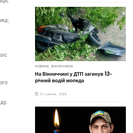
вця,
иці;
sic
НОВИНИ,
ВІННИЧЧИНА
На Вінниччині у ДТП загинув 13-
річний водій мопеда
ого
31 липня, 2026
ду.