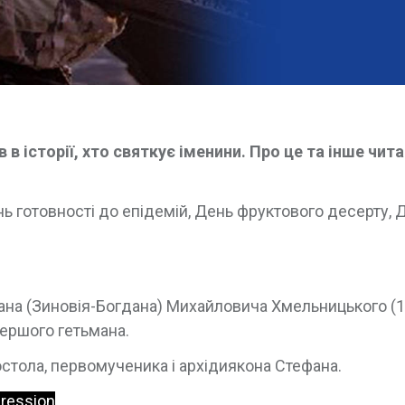
в історії, хто святкує іменини. Про це та інше чита
ь готовності до епідемій, День фруктового десерту, 
ана (Зиновія-Богдана) Михайловича Хмельницького (1
першого гетьмана.
стола, первомученика і архідиякона Стефана.
gression