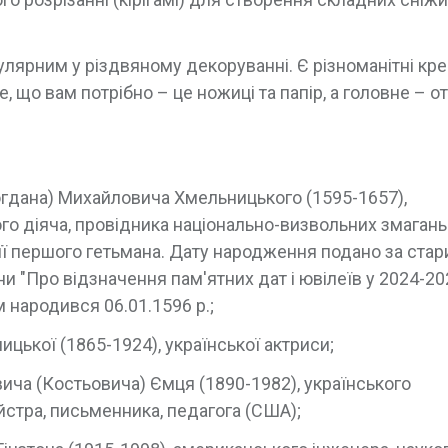
улярним у різдвяному декоруванні. Є різноманітні кре
 що вам потрібно – це ножиці та папір, а головне – о
огдана) Михайловича Хмельницького (1595-1657),
ого діяча, провідника національно-визвольних змагань
 її першого гетьмана. Дату народження подано за ста
и "Про відзначення пам'ятних дат і ювілеїв у 2024-20
м народився 06.01.1596 р.;
цької (1865-1924), української актриси;
ича (Костьовича) Ємця (1890-1982), українського
йстра, письменника, педагога (США);