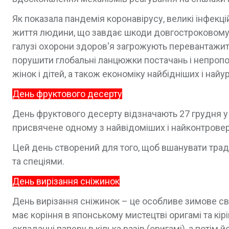
Як показала пандемія коронавірусу, великі інфекці
життя людини, що завдає шкоди довгостроковому с
галузі охорони здоров'я загрожують перевантажити
порушити глобальні ланцюжки постачань і непропо
жінок і дітей, а також економіку найбідніших і найу
День фруктового десерту
День фруктового десерту відзначають 27 грудня у 
присвячене одному з найвідоміших і найконтроверс
Цей день створений для того, щоб вшанувати трад
та спеціями.
День вирізання сніжинок
День вирізання сніжинок – це особливе зимове св
має коріння в японському мистецтві оригамі та кіріг
складанні паперу в кілька разів (оригамі), а потім 