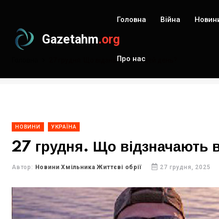
Головна
Війна
Новин
Gazetahm
.org
Про нас
Головна
27 грудня. Що відзначають в цей день?
НОВИНИ
УКРАЇНА
27 грудня. Що відзначають 
Автор:
Новини Хмільника Життєві обрії
27 грудня, 2025