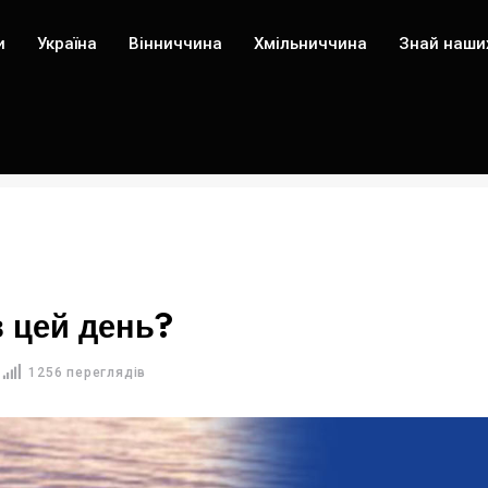
и
Україна
Вінниччина
Хмільниччина
Знай наши
в цей день?
1256 переглядів