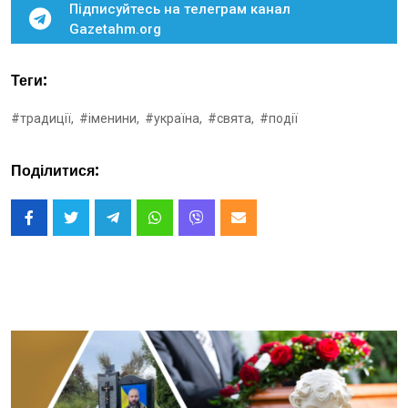
Підписуйтесь на телеграм канал
Gazetahm.org
Теги:
#традиції,
#іменини,
#україна,
#свята,
#події
Поділитися: