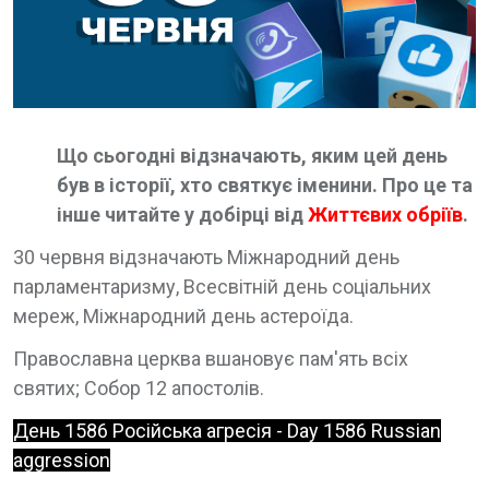
Що сьогодні відзначають, яким цей день
був в історії, хто святкує іменини. Про це та
інше читайте у добірці від
Життєвих обріїв
.
30 червня відзначають Міжнародний день
парламентаризму, Всесвітній день соціальних
мереж, Міжнародний день астероїда.
Православна церква вшановує пам'ять всіх
святих; Собор 12 апостолів.
День 1586 Російська агресія - Day 1586 Russian
aggression