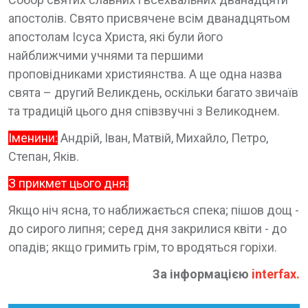
апостолів. Свято присвячене всім дванадцятьом
апостолам Ісуса Христа, які були його
найближчими учнями та першими
проповідниками християнства. А ще одна назва
свята – другий Великдень, оскільки багато звичаїв
та традицій цього дня співзвучні з Великоднем.
Іменини:
Андрій, Іван, Матвій, Михайло, Петро,
Степан, Яків.
З прикмет цього дня:
Якщо ніч ясна, то наближається спека; пішов дощ -
до сирого липня; серед дня закрилися квіти - до
опадів; якщо гримить грім, то вродяться горіхи.
За інформацією
interfax
.