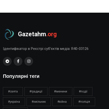
Gazetahm
.org
Ідентифікатор в Реєстрі суб’єктів медіа: R40-03126
Популярні теги
#свята
#традиції
#іменини
#події
#україна
#хмільник
#війна
#поліція