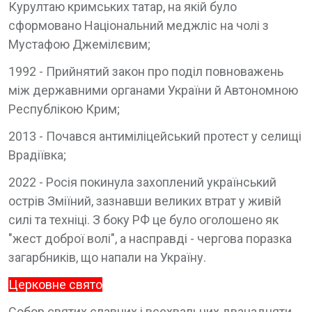
Курултаю кримських татар, на якій було
сформовано Національний меджліс на чолі з
Мустафою Джемілєвим;
1992 - Прийнятий закон про поділ повноважень
між державними органами України й Автономною
Республікою Крим;
2013 - Почався антиміліцейський протест у селищі
Врадіївка;
2022 - Росія покинула захоплений український
острів Зміїний, зазнавши великих втрат у живій
силі та техніці. З боку РФ це було оголошено як
"жест доброї волі", а насправді - чергова поразка
загарбників, що напали на Україну.
Церковне свято
Собор святих славних і всехвальних дванадцяти