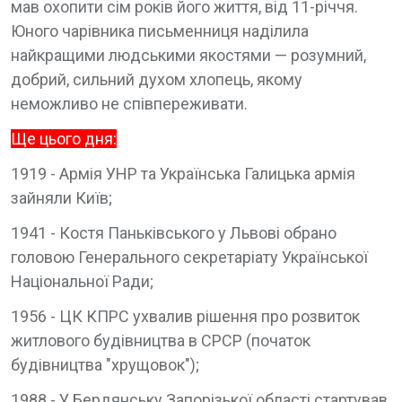
мав охопити сім років його життя, від 11-річчя.
Юного чарівника письменниця наділила
найкращими людськими якостями — розумний,
добрий, сильний духом хлопець, якому
неможливо не співпереживати.
Ще цього дня:
1919 - Армія УНР та Українська Галицька армія
зайняли Київ;
1941 - Костя Паньківського у Львові обрано
головою Генерального секретаріату Української
Національної Ради;
1956 - ЦК КПРС ухвалив рішення про розвиток
житлового будівництва в СРСР (початок
будівництва "хрущовок");
1988 - У Бердянську Запорізької області стартував