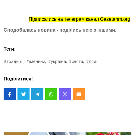
Підписатись на телеграм канал Gazetahm.org
Сподобалась новина - поділись нею з іншими.
Теги:
#традиції,
#іменини,
#україна,
#свята,
#події
Поділитися: