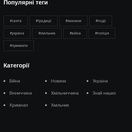
Популярні теги
#свята
#традиції
#іменини
#події
#україна
#хмільник
#війна
#поліція
#прикмети
Категорії
Війна
Новини
Україна
Вінниччина
Хмільниччина
Знай наших
Кримінал
Хмільник