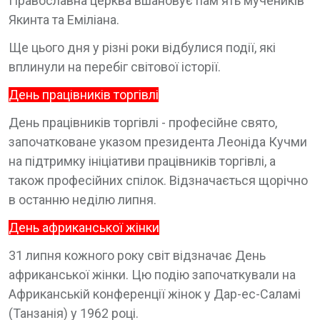
Православна церква вшановує пам'ять мучеників
Якинта та Еміліана.
Ще цього дня у різні роки відбулися події, які
вплинули на перебіг світової історії.
День працівників торгівлі
День працівників торгівлі - професійне свято,
започатковане указом президента Леоніда Кучми
на підтримку ініціативи працівників торгівлі, а
також професійних спілок. Відзначається щорічно
в останню неділю липня.
День африканської жінки
31 липня кожного року світ відзначає День
африканської жінки. Цю подію започаткували на
Африканській конференції жінок у Дар-ес-Саламі
(Танзанія) у 1962 році.