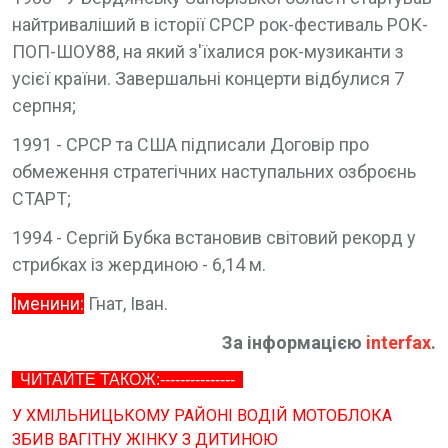
найтриваліший в історії СРСР рок-фестиваль РОК-
ПОП-ШОУ88, на який з'їхалися рок-музиканти з
усієї країни. Завершальні концерти відбулися 7
серпня;
1991 - СРСР та США підписали Договір про
обмеження стратегічних наступальних озброєнь
СТАРТ;
1994 - Сергій Бубка встановив світовий рекорд у
стрибках із жердиною - 6,14 м.
Іменини:
Гнат, Іван.
За інформацією
interfax
.
ЧИТАЙТЕ ТАКОЖ:---------------
У ХМІЛЬНИЦЬКОМУ РАЙОНІ ВОДІЙ МОТОБЛОКА
ЗБИВ ВАГІТНУ ЖІНКУ З ДИТИНОЮ