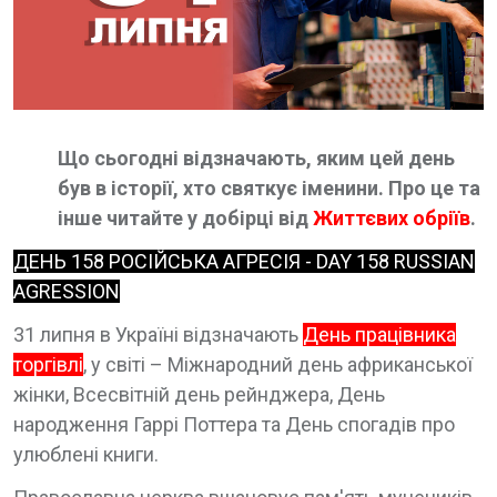
Що сьогодні відзначають, яким цей день
був в історії, хто святкує іменини. Про це та
інше читайте у добірці від
Життєвих обріїв
.
ДЕНЬ 158 РОСІЙСЬКА АГРЕСІЯ - DAY 158 RUSSIAN
AGRESSION
31 липня в Україні відзначають
День працівника
торгівлі
, у світі – Міжнародний день африканської
жінки, Всесвітній день рейнджера, День
народження Гаррі Поттера та День спогадів про
улюблені книги.