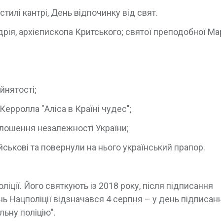
тилі кантрі, День відпочинку від свят.
ія, архієпископа Критського; святої преподобної Ма
йнятості;
ерролла "Аліса в Країні чудес";
олошення незалежності України;
ійськові та повернули на нього український прапор.
ліції. Його святкують із 2018 року, після підписання
ь Нацполіції відзначався 4 серпня – у день підписан
ьну поліцію".