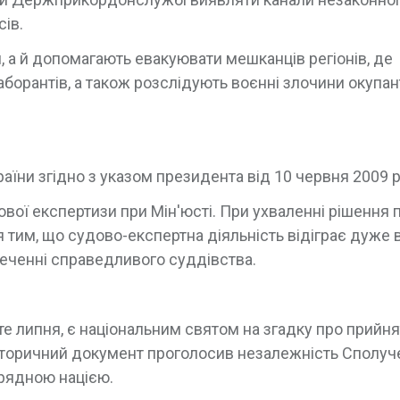
ів.
, а й допомагають евакуювати мешканців регіонів, де
аборантів, а також розслідують воєнні злочини окупант
аїни згідно з указом президента від 10 червня 2009 р
вої експертизи при Мін'юсті. При ухваленні рішення 
тим, що судово-експертна діяльність відіграє дуже
печенні справедливого суддівства.
е липня, є національним святом на згадку про прийня
історичний документ проголосив незалежність Сполуч
врядною нацією.