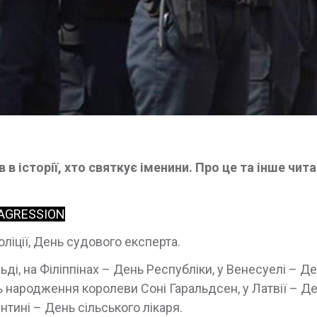
в історії, хто святкує іменини. Про це та інше чита
 AGRESSION
оліції, День судового експерта.
ьді, на Філіппінах – День Республіки, у Венесуелі – Д
ень народження королеви Соні Гаральдсен, у Латвії – Д
нтині – День сільського лікаря.