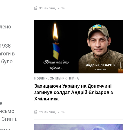
31 липня, 2026
алено
 1938
агоги в
 було
НОВИНИ,
ХМІЛЬНИК,
ВІЙНА
Захищаючи Україну на Донеччині
загинув солдат Андрій Єлізаров з
Хмільника
ув
Письмо
29 липня, 2026
Єгипті.