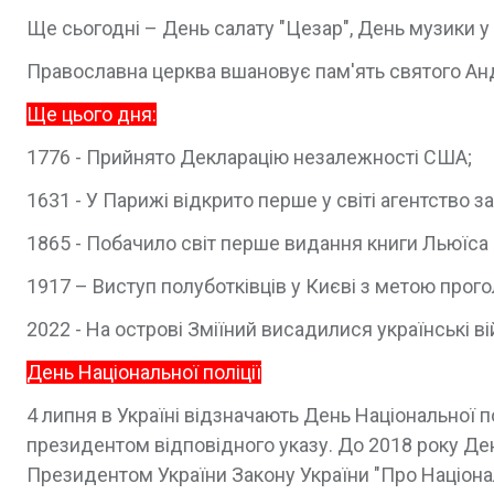
Ще сьогодні – День салату "Цезар", День музики у с
Православна церква вшановує пам'ять святого Андр
Ще цього дня:
1776 - Прийнято Декларацію незалежності США;
1631 - У Парижі відкрито перше у світі агентство за
1865 - Побачило світ перше видання книги Льюїса К
1917 – Виступ полуботківців у Києві з метою прог
2022 - На острові Зміїний висадилися українські в
День Національної поліції
4 липня в Україні відзначають День Національної по
президентом відповідного указу. До 2018 року Ден
Президентом України Закону України "Про Націонал