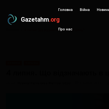
Головна
Війна
Новин
Gazetahm
.org
Про нас
Головна
4 липня. Що відзначають в цей день?
НОВИНИ
УКРАЇНА
4 липня. Що відзначають в 
Автор:
Новини Хмільника Життєві обрії
4 липня, 2024