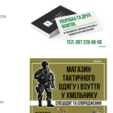
рти.
ня