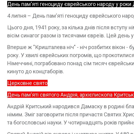
День пам'яті геноциду єврейського народу у роки Д
4 липня – День пам'яті геноциду єврейського народ
Цього дня, 1941 року, за кілька днів після вступу н
вісім синагог разом із тисячами євреїв. Цей день у
Вперше ж "Кришталева ніч" - ніч розбитих вікон -
року. У хвилі єврейських погромів, що прокотилися 
Німеччині, пограбовано понад сім тисяч єврейськи
кинуто до концтаборів.
Церковне свято
День пам'яті святого Андрія, архієпископа Критсь
Андрій Критський народився Дамаску в родині бла
німим. Зміг заговорити після причастя Святих Хри
та богословські науки. У чотирнадцять років прийн