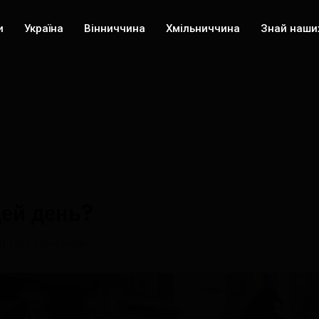
и
Україна
Вінниччина
Хмільниччина
Знай наши
цей день?
1512 переглядів