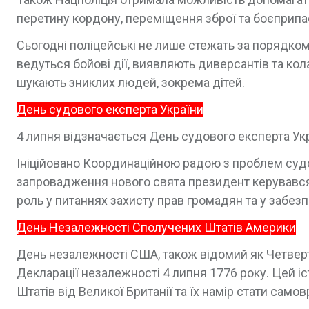
перетину кордону, переміщення зброї та боєприпас
Сьогодні поліцейські не лише стежать за порядком
ведуться бойові дії, виявляють диверсантів та кол
шукають зниклих людей, зокрема дітей.
День судового експерта України
4 липня відзначається День судового експерта Укр
Ініційовано Координаційною радою з проблем судо
запровадження нового свята президент керувався 
роль у питаннях захисту прав громадян та у забез
День Незалежності Сполучених Штатів Америки
День незалежності США, також відомий як Четверт
Декларації незалежності 4 липня 1776 року. Цей 
Штатів від Великої Британії та їх намір стати само