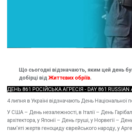
Що сьогодні відзначають, яким цей день був 
добірці від
Життєвих обріїв
.
ДЕНЬ 861 РОСІЙСЬКА АГРЕСІЯ - DAY 861 RUSSIAN
4 липня в Україні відзначають День Національної п
У США – День незалежності, в Італії – День Гарібал
архітектора, у Японії – День груші, у Норвегії – Д
пам'яті жертв геноциду єврейського народу, у Арге