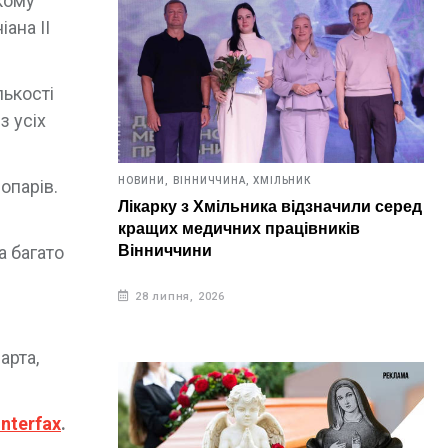
ькому
ана II
лькості
з усіх
НОВИНИ,
ВІННИЧЧИНА,
ХМІЛЬНИК
опарів.
Лікарку з Хмільника відзначили серед
кращих медичних працівників
Вінниччини
а багато
28 липня, 2026
арта,
interfax
.