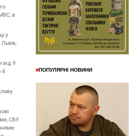
ого
МВС, в
щі у
 Львів,
 від 9
ПОПУЛЯРНІ НОВИНИ
 4
жливу
нові
ами, СБУ
ннями.
го