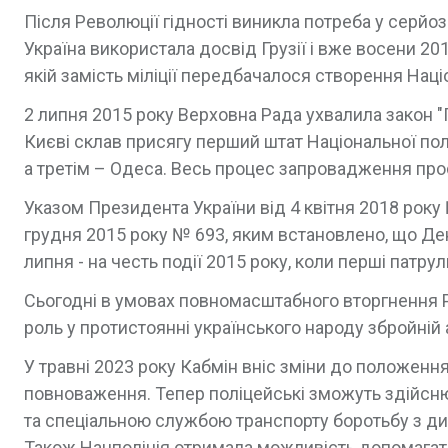
Після Революції гідності виникла потреба у серй
Україна використала досвід Грузії і вже восени 
якій замість міліції передбачалося створення Націо
2 липня 2015 року Верховна Рада ухвалила закон "П
Києві склав присягу перший штат Національної полі
а третім – Одеса. Весь процес запровадження проєк
Указом Президента України від 4 квітня 2018 року
грудня 2015 року № 693, яким встановлено, що Ден
липня - на честь події 2015 року, коли перші патру
Сьогодні в умовах повномасштабного вторгнення Ро
роль у протистоянні українського народу збройній а
У травні 2023 року Кабмін вніс зміни до положенн
повноваження. Тепер поліцейські зможуть здійсню
та спеціальною службою транспорту боротьбу з 
Також Нацполіція отримала можливість допомага