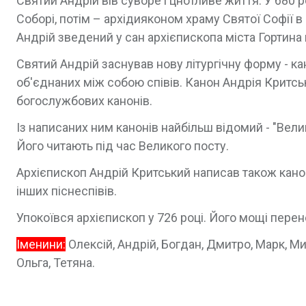
Святий Андрій вів суворе і цнотливе життя. У 680 
Соборі, потім – архідияконом храму Святої Софії в
Андрій зведений у сан архієпископа міста Гортина 
Святий Андрій заснував нову літургічну форму - ка
об'єднаних між собою співів. Канон Андрія Критськ
богослужбових канонів.
Із написаних ним канонів найбільш відомий - "Велик
Його читають під час Великого посту.
Архієпископ Андрій Критський написав також канон
інших піснеспівів.
Упокоївся архієпископ у 726 році. Його мощі пере
Іменини:
Олексій, Андрій, Богдан, Дмитро, Марк, Ми
Ольга, Тетяна.