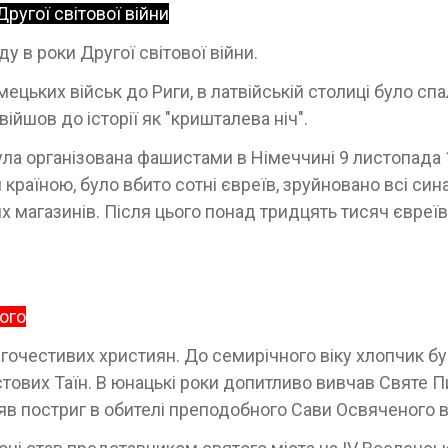
ругої світової війни
у в роки Другої світової війни.
імецьких військ до Риги, в латвійській столиці було сп
війшов до історії як "кришталева ніч".
 була організована фашистами в Німеччині 9 листопада
країною, було вбито сотні євреїв, зруйновано всі син
х магазинів. Після цього понад тридцять тисяч євреїв
кого
гочестивих християн. До семирічного віку хлопчик б
стових Таїн. В юнацькі роки допитливо вивчав Святе 
яв постриг в обителі преподобного Сави Освяченого в 