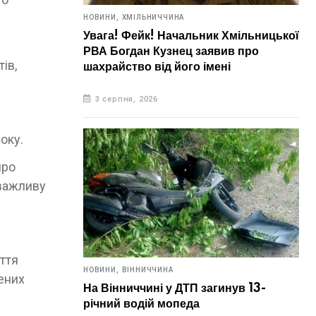
НОВИНИ,
ХМІЛЬНИЧЧИНА
Увага! Фейк! Начальник Хмільницької
РВА Богдан Кузнец заявив про
ів,
шахрайство від його імені
3 серпня, 2026
оку.
про
 важливу
ття
НОВИНИ,
ВІННИЧЧИНА
ених
На Вінниччині у ДТП загинув 13-
річний водій мопеда