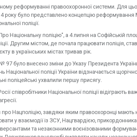
озному реформуванні правоохоронної системи. Для ць
2014 року було представлено концепцію реформування 
нальної поліції.
ро Національну поліцію", а 4 липня на Софійській пло
ції. Другим містом, де почала працювати поліція, став
ту в українських містах тривав рік.
 № 97 було внесено зміни до Указу Президента України
ь Національної поліції України відзначається щорічно
льні поліцейські ухвалили першу присягу.
сії співробітники Національної поліції відіграють ва
гресії.
я про Нацполіцію, завдяки яким правоохоронці мають 
вати у взаємодії із ЗСУ, Нацгвардією, прикордонник
диверсантами та незаконними воєнізованими формува
ти Держприкордонслужбі виявляти канали незаконно