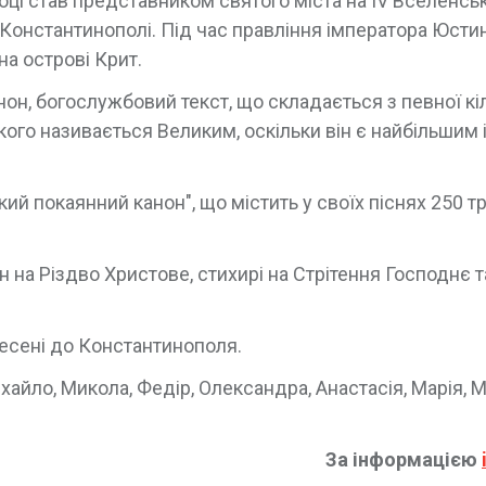
році став представником святого міста на IV Вселенс
 Константинополі. Під час правління імператора Юстині
на острові Крит.
нон, богослужбовий текст, що складається з певної кі
ого називається Великим, оскільки він є найбільшим і
ий покаянний канон", що містить у своїх піснях 250 тр
 на Різдво Христове, стихирі на Стрітення Господнє т
несені до Константинополя.
хайло, Микола, Федір, Олександра, Анастасія, Марія, М
За інформацією