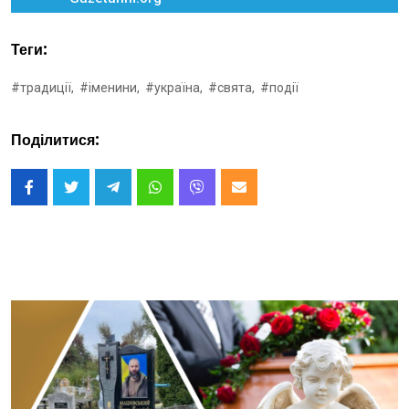
Теги:
#традиції,
#іменини,
#україна,
#свята,
#події
Поділитися: