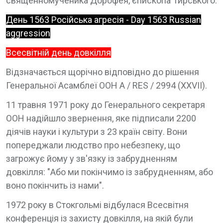
священномученика Дорофея, єпископа Тирського.
День 1563 Російська агресія - Day 1563 Russian
aggression
Всесвітній день довкілля
Відзначається щорічно відповідно до рішення
Генеральної Асамблеї ООН A / RES / 2994 (ХХVІІ).
11 травня 1971 року до Генерального секретаря
ООН надійшло звернення, яке підписали 2200
діячів науки і культури з 23 країн світу. Вони
попереджали людство про небезпеку, що
загрожує йому у зв'язку із забрудненням
довкілля: "Або ми покінчимо із забрудненням, або
воно покінчить із нами".
1972 року в Стокгольмі відбулася Всесвітня
конференція із захисту довкілля, на якій були