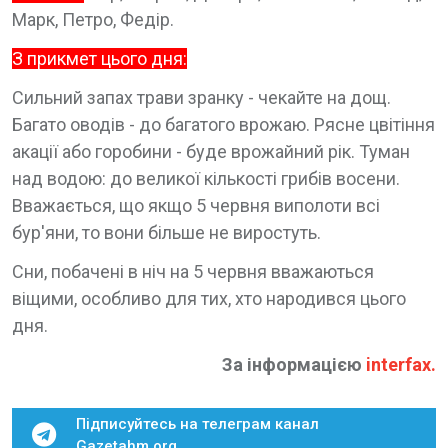
Марк, Петро, Федір.
З прикмет цього дня:
Сильний запах трави зранку - чекайте на дощ.
Багато оводів - до багатого врожаю. Рясне цвітіння
акації або горобини - буде врожайний рік. Туман
над водою: до великої кількості грибів восени.
Вважається, що якщо 5 червня виполоти всі
бур'яни, то вони більше не виростуть.
Сни, побачені в ніч на 5 червня вважаються
віщими, особливо для тих, хто народився цього
дня.
За інформацією
interfax
.
Підписуйтесь на телеграм канал
Gazetahm.org