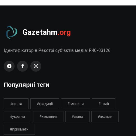
Gazetahm
.org
Ідентифікатор в Реєстрі суб’єктів медіа: R40-03126
Популярні теги
#свята
#традиції
#іменини
#події
#україна
#хмільник
#війна
#поліція
#прикмети