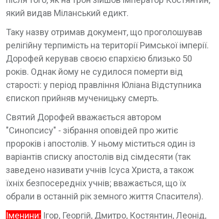
який видав Міланський едикт.
Таку назву отримав документ, що проголошував
релігійну терпимість на території Римської імперії.
Дорофей керував своєю єпархією близько 50
років. Однак йому не судилося померти від
старості: у період правління Юліана Відступника
єпископ прийняв мученицьку смерть.
Святий Дорофей вважається автором
"Синопсису" - зібрання оповідей про житіє
пророків і апостолів. У ньому міститься один із
варіантів списку апостолів від сімдесяти (так
заведено називати учнів Ісуса Христа, а також
їхніх безпосередніх учнів; вважається, що їх
обрали в останній рік земного життя Спасителя).
Іменини:
Ігор, Георгій, Дмитро, Костянтин, Леонід,