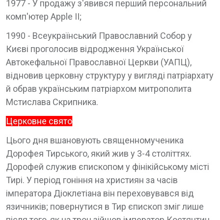
1977 - У продажу з'явився перший персональний
комп'ютер Apple II;
1990 - Всеукраїнський Православний Собор у
Києві проголосив відродження Української
Автокефальної Православної Церкви (УАПЦ),
відновив церковну структуру у вигляді патріархату
й обрав українським патріархом митрополита
Мстислава Скрипника.
Церковне свято
Цього дня вшановують священномученика
Дорофея Тирського, який жив у 3-4 століттях.
Дорофей служив єпископом у фінікійському місті
Тирі. У період гоніння на християн за часів
імператора Діоклетіана він переховувався від
язичників; повернутися в Тир єпископ зміг лише
після того, як на трон зійшов імператор Костянтин,