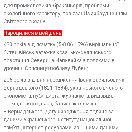
для промисловиків-браконьєрів, проблеми
екологічного характеру, пов'язані із забрудненням
Світового океану.
Народилися в цей день:
430 років від початку (5-8.06.1596) вирішальної
битви військ ватажка козацько-селянського
повстання Северина Наливайка з поляками в
урочищі Солониця поблизу Лубен;
205 років від дня народження Івана Васильовича
Вернадського (1821-1884), українського вченого,
економіста, публіциста, журналіста, видавця,
громадського діяча, батька академіка
В.Вернадського. Дату народження подано за
даними Українського інституту національної
пам'яті, інтернет-ресурсами; за іншими даними