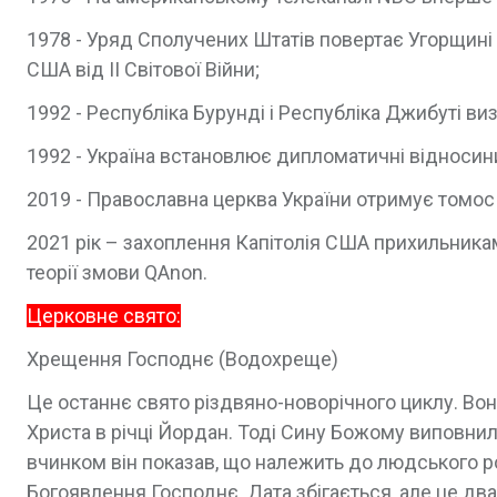
1978 - Уряд Сполучених Штатів повертає Угорщині од
США від ІІ Світової Війни;
1992 - Республіка Бурунді і Республіка Джибуті ви
1992 - Україна встановлює дипломатичні відносин
2019 - Православна церква України отримує томос
2021 рік – захоплення Капітолія США прихильника
теорії змови QAnon.
Церковне свято:
Хрещення Господнє (Водохреще)
Це останнє свято різдвяно-новорічного циклу. Вон
Христа в річці Йордан. Тоді Сину Божому виповнило
вчинком він показав, що належить до людського р
Богоявлення Господнє. Дата збігається, але це два