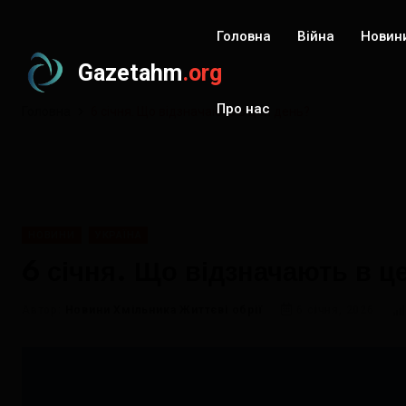
Головна
Війна
Новин
Gazetahm
.org
Про нас
Головна
6 січня. Що відзначають в цей день?
НОВИНИ
УКРАЇНА
6 січня. Що відзначають в ц
Автор:
Новини Хмільника Життєві обрії
6 січня, 2026