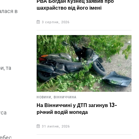
РВА Богдан Кузнец заявив про
шахрайство від його імені
алася в
3 серпня, 2026
и, та
НОВИНИ,
ВІННИЧЧИНА
На Вінниччині у ДТП загинув 13-
уса
річний водій мопеда
31 липня, 2026
небес