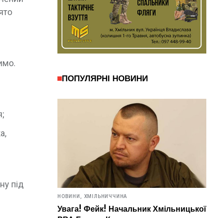
ято
имо.
ПОПУЛЯРНІ НОВИНИ
я;
а,
ну під
НОВИНИ,
ХМІЛЬНИЧЧИНА
Увага! Фейк! Начальник Хмільницької