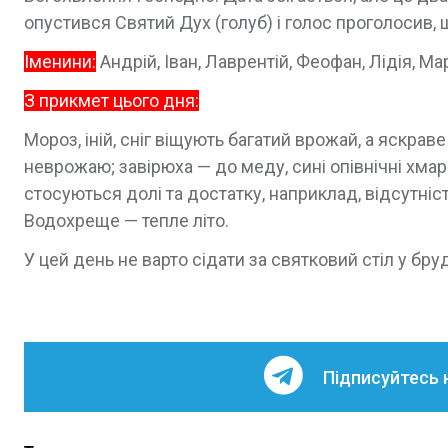
опустився Святий Дух (голуб) і голос проголосив,
Іменини:
Андрій, Іван, Лаврентій, Феофан, Лідія, Мар
З прикмет цього дня:
Мороз, іній, сніг віщують багатий врожай, а яскраве
неврожаю; завірюха — до меду, сині опівнічні хмар
стосуються долі та достатку, наприклад, відсутніс
Водохреще — тепле літо.
У цей день не варто сідати за святковий стіл у бру
Підписуйтесь 