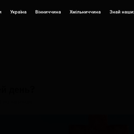
и
Україна
Вінниччина
Хмільниччина
Знай наши
ей день?
892 переглядів