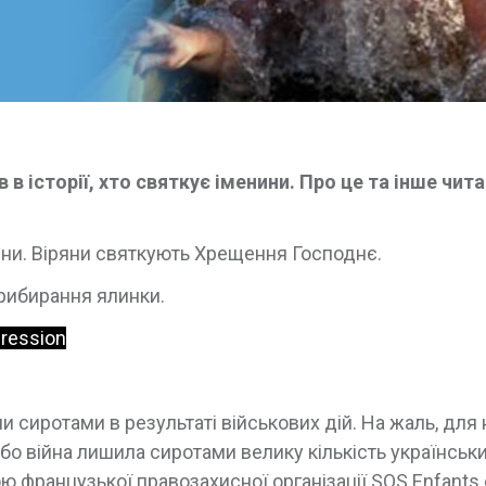
в історії, хто святкує іменини. Про це та інше чита
ійни. Віряни святкують Хрещення Господнє.
прибирання ялинки.
gression
и сиротами в результаті військових дій. На жаль, для 
бо війна лишила сиротами велику кількість українськи
ою французької правозахисної організації SOS Enfants