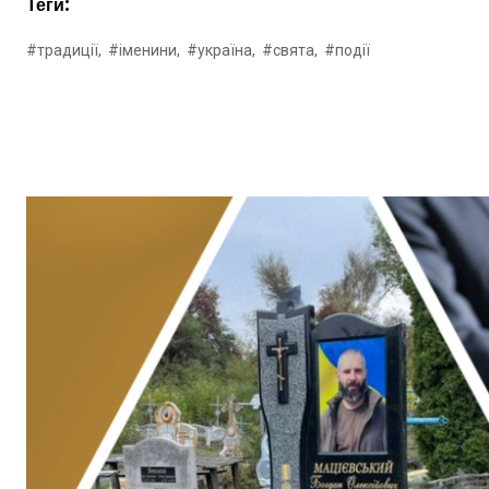
Теги:
#традиції,
#іменини,
#україна,
#свята,
#події