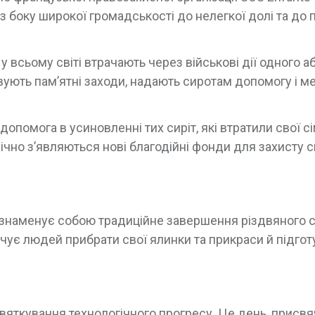
з боку широкої громадськості до нелегкої долі та до
у всьому світі втрачають через військові дії одного а
штовують пам’ятні заходи, надають сиротам допомогу і 
опомога в усиновленні тих сиріт, які втратили свої сім
чно з’являються нові благодійні фонди для захисту си
, знаменує собою традиційне завершення різдвяного с
чує людей прибрати свої ялинки та прикраси й підгот
святкування технологічного прогресу. Це день, присв