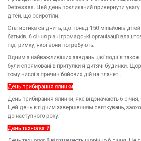
Detresses. Цей день покликаний привернути увагу 
дітей, що осиротіли.
Статистика свідчить, що понад 150 мільйонів дітей 
батьків. 6 січня різні громадські організації вла
підтримку, якої вони потребують.
Одним з найважливіших завдань цієї події є також д
були спрямовані в притулки й дитячі будинки. Щорі
тому числі з причин бойових дій на планеті.
День прибирання ялинки
День прибирання ялинки, яке відзначають 6 січня
Цей день є гідним завершенням святкувань, заохо
до наступного року.
День технологій
День технологій відзначають щорічно 6 січня. Це 