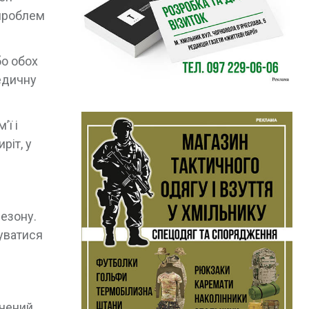
 проблем
бо обох
медичну
’ї і
ріт, у
езону.
уватися
ячений