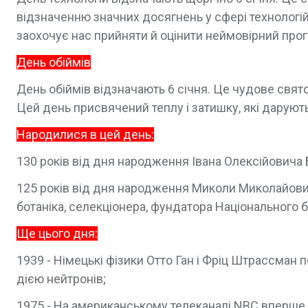
відзначенню значних досягнень у сфері технологій
заохочує нас прийняти й оцінити неймовірний прог
День обіймів
День обіймів відзначають 6 січня. Це чудове свят
Цей день присвячений теплу і затишку, які дарують
Народилися в цей день:
130 років від дня народження Івана Олексійовича Б
125 років від дня народження Миколи Миколайович
ботанiка, селекціонера, фундатора Національного 
Ще цього дня:
1939 - Німецькі фізики Отто Ган і Фріц Штрассман
дією нейтронів;
1975 - На американському телеканалі NBC вперше в