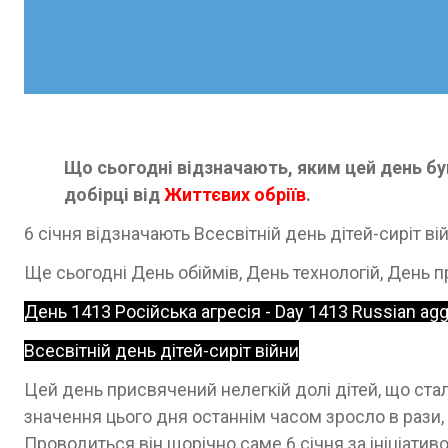
Що сьогодні відзначають, яким цей день був 
добірці від
Життєвих обріїв
.
6 січня відзначають Всесвітній день дітей-сиріт в
Ще сьогодні День обіймів, День технологій, День 
День 1413 Російська агресія - Day 1413 Russian ag
Всесвітній день дітей-сиріт війни
Цей день присвячений нелегкій долі дітей, що стал
значення цього дня останнім часом зросло в рази, 
Проводиться він щорічно саме 6 січня за ініціатив