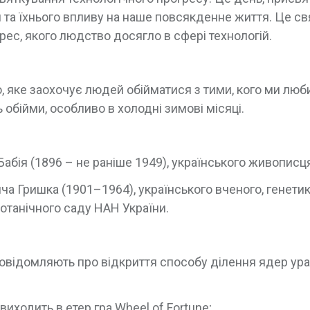
 та їхнього впливу на наше повсякденне життя. Це св
рес, якого людство досягло в сфері технологій.
о, яке заохочує людей обійматися з тими, кого ми люб
 обійми, особливо в холодні зимові місяці.
абія (1896 – не раніше 1949), українського живописц
а Гришка (1901–1964), українського вченого, генетик
ботанічного саду НАН України.
 повідомляють про відкриття способу ділення ядер ура
иходить в етер гра Wheel of Fortune;