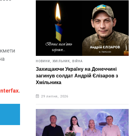
икмети
на
НОВИНИ,
ХМІЛЬНИК,
ВІЙНА
Захищаючи Україну на Донеччині
загинув солдат Андрій Єлізаров з
Хмільника
interfax
.
29 липня, 2026