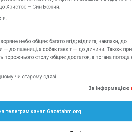
 що Христос – Син Божий.
ія.
 зоряне небо обіцяє багато ягід; відлига, навпаки, до
и — до пшениці, а собак гавкіт — до дичини. Також пр
ть порожнього столу обіцяє достаток, а погана погода 
дному чи старому одязі.
За інформацією
на телеграм канал Gazetahm.org