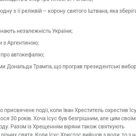
ну з її реліквій – корону святого Іштвана, яка зберіг
знають незалежність України;
и з Аргентиною;
 про автокефалію;
ми Дональда Трампа, що програв президентські вибор
о присвячене події, коли Іван Хреститель охрестив Іс
ся 30 років. Хоча Ісус був безгрішним, але цим своїм
оду. Разом із Хрещенням віряни також святкують
 різних свята. Коли Ісус Христос вийшов з води, то з 