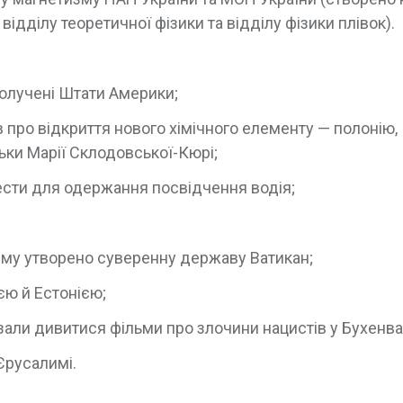
відділу теоретичної фізики та відділу фізики плівок).
получені Штати Америки;
в про відкриття нового хімічного елементу — полонію,
ьки Марії Склодовської-Кюрі;
ести для одержання посвідчення водія;
Риму утворено суверенну державу Ватикан;
єю й Естонією;
азали дивитися фільми про злочини нацистів у Бухенва
 Єрусалимі.