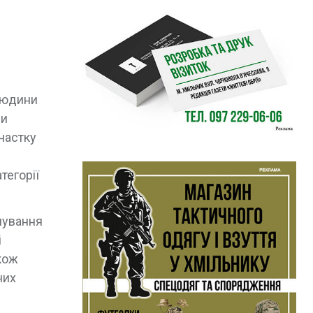
 людини
ми
частку
тегорії
нування
і
кож
них