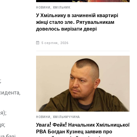
НОВИНИ,
ХМІЛЬНИК
У Хмільнику в зачиненій квартирі
жінці стало зле. Рятувальникам
довелось вирізати двері
5 серпня, 2026
;
сидента,
я);
НОВИНИ,
ХМІЛЬНИЧЧИНА
я;
Увага! Фейк! Начальник Хмільницької
РВА Богдан Кузнец заявив про
а базі