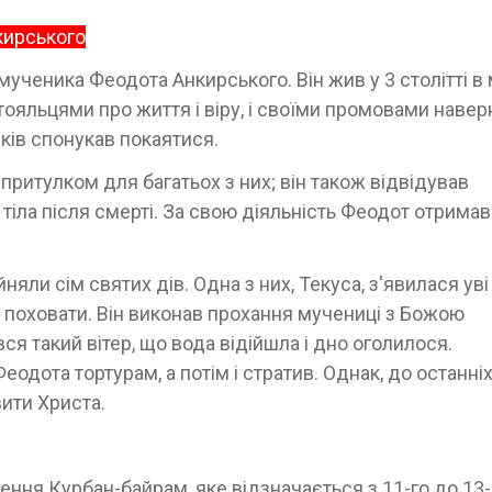
кирського
ченика Феодота Анкирського. Він жив у 3 столітті в 
тояльцями про життя і віру, і своїми промовами навер
иків спонукав покаятися.
 притулком для багатьох з них; він також відвідував
ні тіла після смерті. За свою діяльність Феодот отрима
яли сім святих дів. Одна з них, Текуса, з'явилася уві
 і поховати. Він виконав прохання мучениці з Божою
ся такий вітер, що вода відійшла і дно оголилося.
одота тортурам, а потім і стратив. Однак, до останніх
вити Христа.
ння Курбан-байрам, яке відзначається з 11-го до 13-