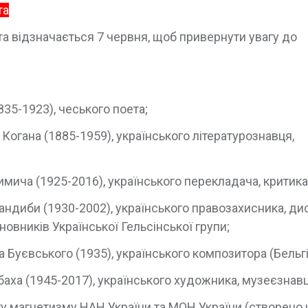
та
а відзначається 7 червня, щоб привернути увагу до
35-1923), чеського поета;
огана (1885-1959), українського літературознавця,
имича (1925-2016), українського перекладача, критика
андиби (1930-2002), українського правозахисника, ди
новників Української Гельсінської групи;
Буєвського (1935), українського композитора (Бельгі
баха (1945-2017), українського художника, музеєзнавц
уту магнетизму НАН України та МОН України (створено н