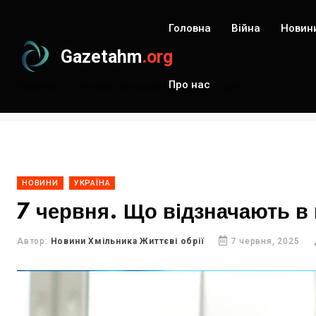
Головна
Війна
Новин
Gazetahm
.org
Про нас
Головна
7 червня. Що відзначають в цей день?
НОВИНИ
УКРАЇНА
7 червня. Що відзначають в
Автор:
Новини Хмільника Життєві обрії
7 червня, 2025