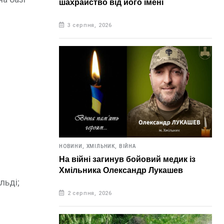
шахрайство від його імені
3 серпня, 2026
НОВИНИ,
ХМІЛЬНИК,
ВІЙНА
На війні загинув бойовий медик із
Хмільника Олександр Лукашев
льді;
2 серпня, 2026