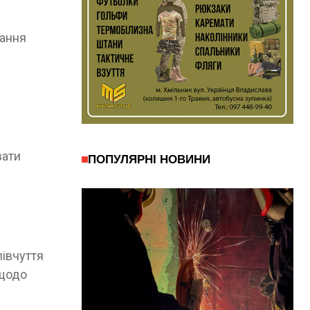
лання
вати
ПОПУЛЯРНІ НОВИНИ
півчуття
 щодо