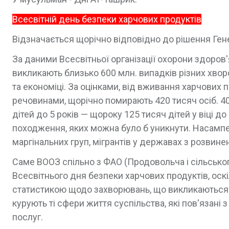
Всесвітній день безпеки харчових продуктів
Відзначається щорічно відповідно до рішення Гене
За даними Всесвітньої організації охорони здоров
викликають близько 600 млн. випадків різних хво
та економіці. За оцінками, від вживання харчових
речовинами, щорічно помирають 420 тисяч осіб. 4
дітей до 5 років — щороку 125 тисяч дітей у віці д
походження, яких можна було б уникнути. Насампер
маргінальних груп, мігрантів у державах з розвин
Саме ВООЗ спільно з ФАО (Продовольча і сільськог
Всесвітнього дня безпеки харчових продуктів, оск
статистикою щодо захворювань, що викликаються 
курують ті сфери життя суспільства, які пов'язан
послуг.