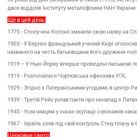
двох відділів Інституту металофізики НАН України: 
Ще в цей день:
1775 - Сполучені Колонії змінили свою назву на С
1903 - У Берліні французький учений Кюрі оголоси
названого на честь батьківщини його дружини-пол
1919 – У Нью-Йорку вперше проведені письмові т
1919 - Розпочалася Чортківська офензива УГА;
1929 - Згідно з Латеранськими угодами, в центрі 
1939 - Третій Рейх уклав пакти про ненапад з Латві
1945 - Усім німцям у зонах окупації союзників нак
1967 - Ізраїль узяв під свій контроль Стіну плачу в
Церковне свято: