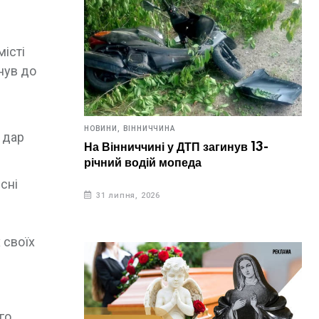
місті
нув до
НОВИНИ,
ВІННИЧЧИНА
в дар
На Вінниччині у ДТП загинув 13-
річний водій мопеда
 сні
31 липня, 2026
 своїх
го