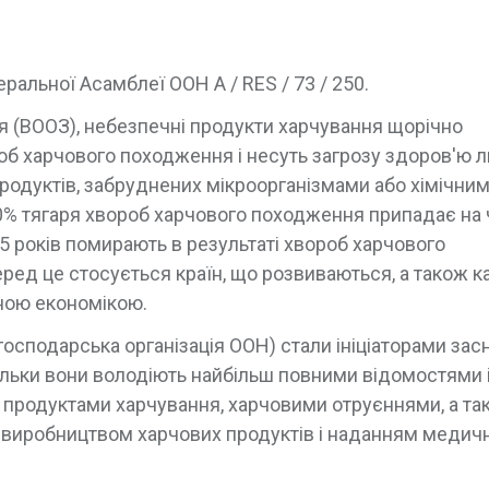
ральної Асамблеї ООН A / RES / 73 / 250.
'я (ВООЗ), небезпечні продукти харчування щорічно
роб харчового походження і несуть загрозу здоров'ю
 продуктів, забруднених мікроорганізмами або хімічни
0% тягаря хвороб харчового походження припадає на 
о 5 років помирають в результаті хвороб харчового
ед це стосується країн, що розвиваються, а також ка
еною економікою.
осподарська організація ООН) стали ініціаторами зас
ільки вони володіють найбільш повними відомостями 
продуктами харчування, харчовими отруєннями, а та
і з виробництвом харчових продуктів і наданням медич