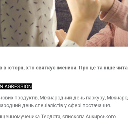
в історії, хто святкує іменини. Про це та інше чита
AN AGRESSION
рчових продуктів, Міжнародний день паркуру, Міжнар
народний день спеціалістів у сфері постачання.
ященномученика Теодота, єпископа Анкирського.