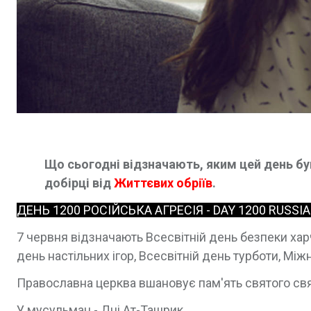
Що сьогодні відзначають, яким цей день був 
добірці від
Життєвих обріїв
.
ДЕНЬ 1200 РОСІЙСЬКА АГРЕСІЯ - DAY 1200 RUSSI
7 червня відзначають Всесвітній день безпеки ха
день настільних ігор, Всесвітній день турботи, Між
Православна церква вшановує пам'ять святого св
У мусульман - Дні Ат-Ташрик.