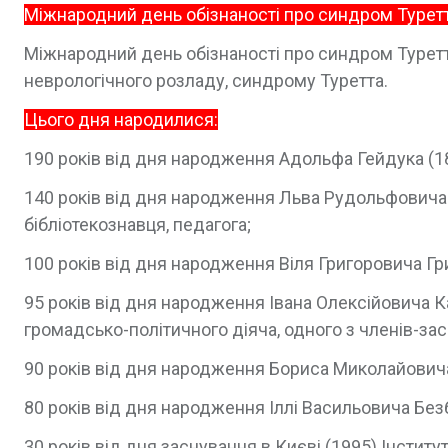
Міжнародний день обізнаності про синдром Турет
Міжнародний день обізнаності про синдром Туретт
неврологічного розладу, синдрому Туретта.
Цього дня народилися:
190 років від дня народження Адольфа Гейдука (18
140 років від дня народження Льва Рудольфовича К
бібліотекознавця, педагога;
100 років від дня народження Віля Григоровича Гр
95 років від дня народження Івана Олексійовича К
громадсько-політичного діяча, одного з членів-зас
90 років від дня народження Бориса Миколайовича 
80 років від дня народження Іллі Васильовича Без
30 років від дня заснування в Києві (1995) Інстит