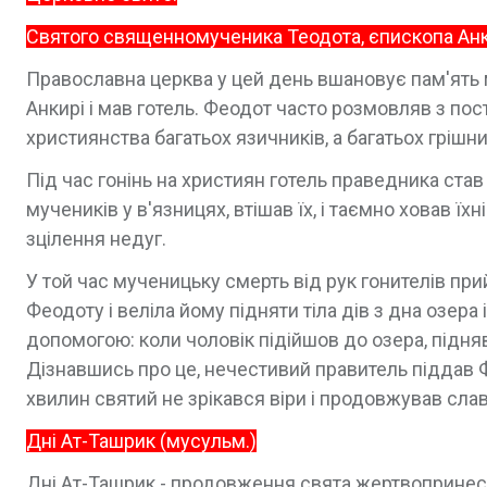
Святого священномученика Теодота, єпископа Ан
Православна церква у цей день вшановує пам'ять му
Анкирі і мав готель. Феодот часто розмовляв з пос
християнства багатьох язичників, а багатьох грішн
Під час гонінь на християн готель праведника став
мучеників у в'язницях, втішав їх, і таємно ховав їх
зцілення недуг.
У той час мученицьку смерть від рук гонителів прийн
Феодоту і веліла йому підняти тіла дів з дна озера
допомогою: коли чоловік підійшов до озера, підняв
Дізнавшись про це, нечестивий правитель піддав Фе
хвилин святий не зрікався віри і продовжував сла
Дні Ат-Ташрик (мусульм.)
Дні Ат-Ташрик - продовження свята жертвопринесе