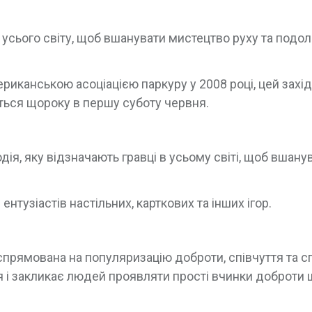
 усього світу, щоб вшанувати мистецтво руху та подо
иканською асоціацією паркуру у 2008 році, цей захід
ться щороку в першу суботу червня.
дія, яку відзначають гравці в усьому світі, щоб вшану
тузіастів настільних, карткових та інших ігор.
, спрямована на популяризацію доброти, співчуття та с
я і закликає людей проявляти прості вчинки доброти