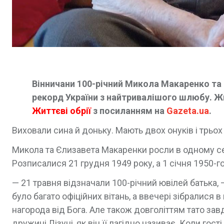
Вінничани 100-річний Микола Макаренко та 
рекорд України з найтривалішого шлюбу. Жив
Життєві обрії
з посиланням на
Gazeta.ua
.
Виховали сина й доньку. Мають двох онуків і трьох
Микола та Єлизавета Макаренки росли в одному се
Розписалися 21 грудня 1949 року, а 1 січня 1950-г
— 21 травня відзначали 100-річний ювілей батька,
було багато офіційних вітань, а ввечері зібралися в
нагорода від Бога. Але також довголіттям тато зав
дружині Лізуні, як він її лагідно називає. Коли гос