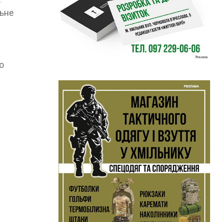
льне
о