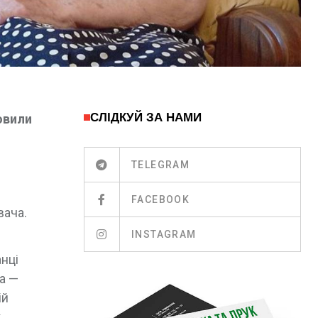
СЛІДКУЙ ЗА НАМИ
овили
TELEGRAM
FACEBOOK
вача.
INSTAGRAM
нці
та —
ій
к