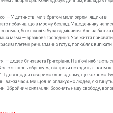
ачем лабораторії. Коли здобув диплом, викладав на
о. — У дитинстві ми з братом мали окремі ящики в
тато побачив, що в моєму безлад. У щоденнику написа
соромно, бо в школі я була відмінниця. Але на батька 
наша мама — зразкова господиня. Усе життя присвятил
асиві плетені речі. Смачно готує, полюбляє випікати 
— додає Єлизавета Григорівна. На її очі набігають с
олю за щось ображуся, він трохи походить, а потім к
ю". І досі щодня говоримо одне одному, що кохаємо. Б
їні важкі часи. Ми щодня оплакуємо людей, які гинуть
чні Збройним силам, які боронять нашу свободу, воло