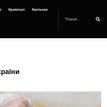
х
Кримінал
Хмільник
країни