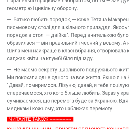
Паралельно працював лаборантом, потім — завідув
геометрію і цивільну оборону.
— Батько любить порядок, — каже Тетяна Макаренк
письмовому столі для шкільного приладдя. Якось 
порядок в столі — двійка". Перед вчителькою було 
образилася — він правильний і чесний у всьому. А 
Шила мені найкраще в класі вбрання, створювала кр
саджає квіти на клумбі біля під'їзду.
— Не маємо секрету щасливого подружнього життя, 
Ми покохали одне одного на все життя. Якщо я на К
"Давай, помиримося. Лізуню, давай, я тебе поцілу
сперечаємося, хто кого більше любить. Зараз у кра
сумніваємося, що перемога буде за Україною. Вдя
медикам і кожному, хто наближає перемогу.
ЧИТАЙТЕ ТАКОЖ:---------------