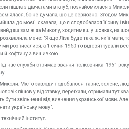
Коли пішла з дівчатами в клуб, познайомилася з Микол
засміялася, бо не думала, що це серйозно. Згодом Ми
ийшла до моєї і сказала, що я сподобалася її сину і ві
 вийдеш заміж за Миколу, ходитимеш у шовках, на шо
озхвалила мене: "Якщо Ліза буде така ж, як її мати, т
ми розписалися, а 1 січня 1950-го відсвяткували вес
ми й кофтину з вишивкою.
Під час служби отримав звання полковника. 1961 рок
ну.
 Миколи. Місто завжди подобалося: гарне, зелене, лю
чоловік пішов у відставку, переїхали, отримали тут ква
ть бути звільненні від вивчення української мови. Ал
нати українську мову".
технічний інститут.