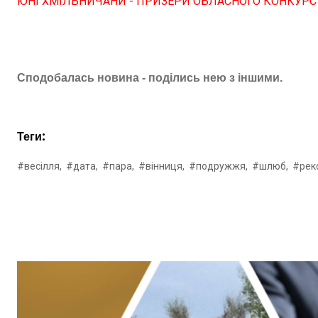
ЮНІ ХМІЛЬНИЧАНИ - ПРИЗЕРИ ОБЛАСНОГО КОНКУРС
Сподобалась новина - поділись нею з іншими.
Теги:
#весілля,
#дата,
#пара,
#вінниця,
#подружжя,
#шлюб,
#рек