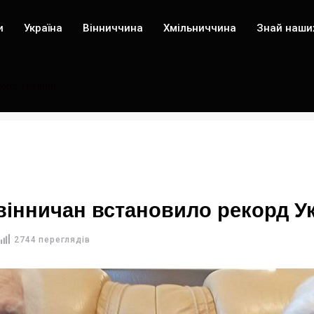
и
Україна
Вінниччина
Хмільниччина
Знай наши
корд України
вінничан встановило рекорд У
2744 переглядів