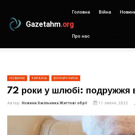
Головна
Війна
Новин
Gazetahm
.org
Про нас
Головна
72 роки у шлюбі: подружжя вінничан встановило ре
НОВИНИ
УКРАЇНА
ВІННИЧЧИНА
72 роки у шлюбі: подружжя 
Автор:
Новини Хмільника Життєві обрії
11 липня, 2022