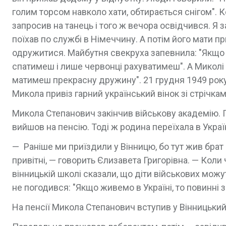
голим торсом навколо хати, обтирається снігом". 
запросив на танець і того ж вечора освідчився. Я 
поїхав по службі в Німеччину. А потім його мати пр
одружитися. Майбутня свекруха запевнила: "Якщо
спатимеш і лише червонці рахуватимеш". А Миколі р
матимеш прекрасну дружину". 21 грудня 1949 року 
Микола привіз гарний український вінок зі стрічка
Микола Степанович закінчив військову академію. 
вийшов на пенсію. Тоді ж родина переїхала в Украї
— Раніше ми приїздили у Вінницю, бо тут жив брат
привітні, — говорить Єлизавета Григорівна. — Коли 
вінницькій школі сказали, що діти військових можу
не погодився: "Якщо живемо в Україні, то повинні з
На пенсії Микола Степанович вступив у Він­ницький 