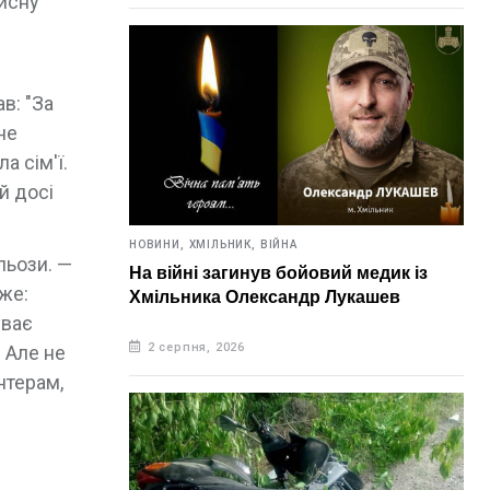
рисну
в: "За
не
а сім'ї.
й досі
НОВИНИ,
ХМІЛЬНИК,
ВІЙНА
льози. —
На війні загинув бойовий медик із
аже:
Хмільника Олександр Лукашев
уває
2 серпня, 2026
. Але не
нтерам,