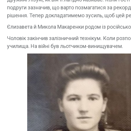
подруги зазначив, що варто позмагатися за рекорд
рішення. Тепер докладатимемо зусиль, щоб цей ре
Єлизавета й Микола Макаренки родом із російсько
Чоловік закінчив залізничний технікум. Коли розпо
училища. На війні був льотчиком-винищувачем.