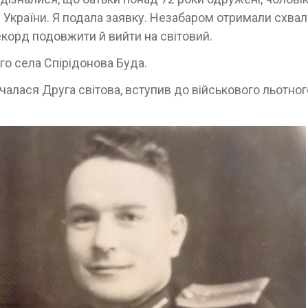
 України. Я подала заявку. Незабаром отримали схва
корд подовжити й вийти на світовий.
го села Спірідонова Буда.
чалася Друга світова, вступив до військового льотног