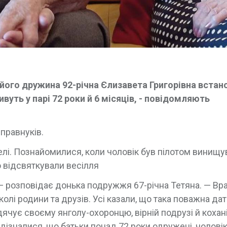
його дружина 92-річна Єлизавета Григорівна встан
уть у парі 72 роки й 6 місяців, - повідомляють
 правнуків.
лі. Познайомилися, коли чоловік був пілотом винищу
о відсвяткували весілля
 — розповідає донька подружжя 67-річна Тетяна. — Вра
 колі родини та друзів. Усі казали, що така поважна да
дячує своєму янголу-охоронцю, вірній подрузі й кохан
ті дізналися, що батьки понад 72 роки одружені, чолові