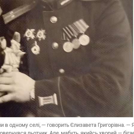
и в одному селі, — говорить Єлизавета Григорівна. — 
овернувся льотчик. Але, мабуть, якийсь хворий — бігає