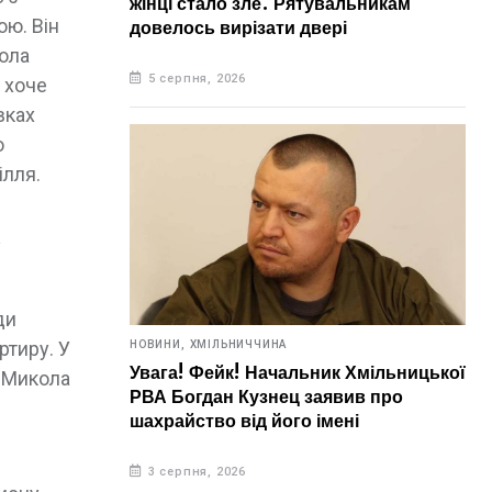
жінці стало зле. Рятувальникам
ою. Він
довелось вирізати двері
кола
5 серпня, 2026
н хоче
вках
о
ілля.
у
ди
ртиру. У
НОВИНИ,
ХМІЛЬНИЧЧИНА
Увага! Фейк! Начальник Хмільницької
е Микола
РВА Богдан Кузнец заявив про
шахрайство від його імені
3 серпня, 2026