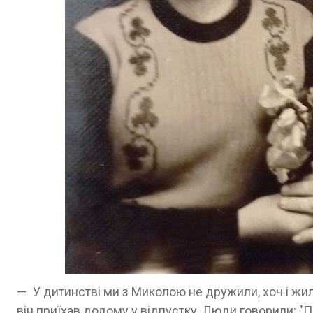
— У дитинстві ми з Миколою не дружили, хоч і жил
він приїхав додому у відпустку. Люди говорили: "П