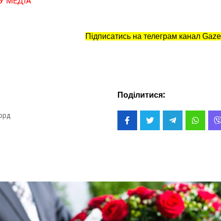
У МЕДІА
Підписатись на телеграм канал Gaze
Поділитися:
орд