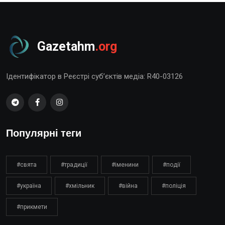
Gazetahm
.org
Ідентифікатор в Реєстрі суб’єктів медіа: R40-03126
Популярні теги
#свята
#традиції
#іменини
#події
#україна
#хмільник
#війна
#поліція
#прикмети