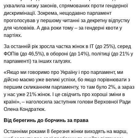
ухвалила низку законів, спрямованих проти гендерної
дискримінації. Зокрема, нещодавно парламент
проголосував у першому читанні за декретну відпустку
для чоловіків. А два роки тому – за гендерні квоти у
партіях.
За останній рік зросла частка жінок в ІТ (до 25%), серед
ФОПів (до 46,5%), в обороні (до 14%), політиці (до 21% у
парламенті) та інших галузях.
«Якщо ми говоримо про Україну і про парламент, ми
дійсно маємо уже великі успіхи, бо якщо порівнювати з
першим скликанням парламенту, то там було 2%, а зараз
у нас уже 21% жінок. І це свідчить про хороші зміни в
країні», – наголосила заступник голови Верховної Ради
Олена Кондратюк.
Від берегинь до борчинь за права
Останніми роками 8 березня жінки виходять на марш,