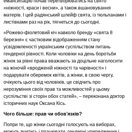
емансипацію почав перетворюватись на свято
«ніжності, краси і весни», а також вшановування
матерів. І цей радянський шлейф свята, із тюльпанами і
листівками раз на рік, тягнеться до сьогодні.
«Рожево-фіолетовий кіч навколо бренду «свята 8
березня» є частковим відображенням стану
усвідомленості українським суспільством питань
гендерної рівності. Коли чоловіки на день боротьби
жінок за рівні права вважають за доцільне наголосити
на жіночій «вродженій ніжності та чарівності» і
подарувати оберемок квітів, а жінки, в свою чергу,
очікують цього від чоловіків, це свідчить про
нерозуміння своїх прав та можливостей у цьому
суспільстві зі сторін обох статей», – переконана доктор
історичних наук Оксана Кісь.
Чого більше: прав чи обов’язків?
Попри те, що жінки сьогодні голосують на виборах,
можуть вчитись і працювати, гендерні упередження і