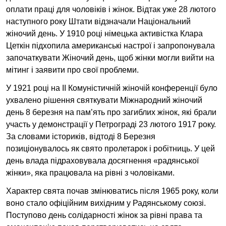
оплати праці для чоловіків і жінок. Відтак уже 28 лютого
наступного року Штати відзначали Національний
жіночий день. У 1910 році німецька активістка Клара
Цеткін підхопила американські настрої і запропонувала
започаткувати Жіночий день, щоб жінки могли вийти на
мітинг і заявити про свої проблеми.
У 1921 році на ІІ Комуністичній жіночій конференції було
ухвалено рішення святкувати Міжнародний жіночий
день 8 березня на пам’ять про загиблих жінок, які брали
участь у демонстрації у Петрограді 23 лютого 1917 року.
За словами істориків, відтоді 8 Березня
позиціонувалось як свято пролетарок і робітниць. У цей
день влада підраховувала досягнення «радянської
жінки», яка працювала на рівні з чоловіками.
Характер свята почав змінюватись після 1965 року, коли
воно стало офіційним вихідним у Радянському союзі.
Поступово день солідарності жінок за рівні права та