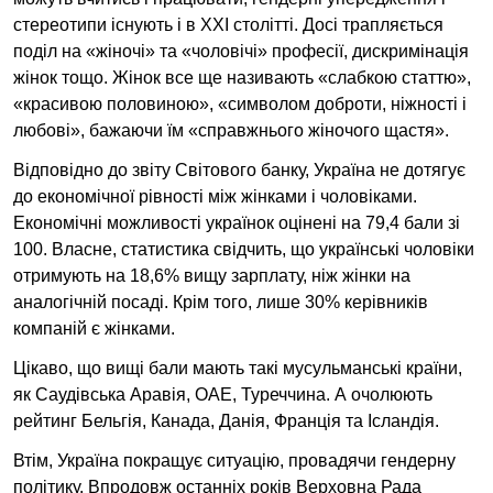
стереотипи існують і в ХХІ столітті. Досі трапляється
поділ на «жіночі» та «чоловічі» професії, дискримінація
жінок тощо. Жінок все ще називають «слабкою статтю»,
«красивою половиною», «символом доброти, ніжності і
любові», бажаючи їм «справжнього жіночого щастя».
Відповідно до звіту Світового банку, Україна не дотягує
до економічної рівності між жінками і чоловіками.
Економічні можливості українок оцінені на 79,4 бали зі
100. Власне, статистика свідчить, що українські чоловіки
отримують на 18,6% вищу зарплату, ніж жінки на
аналогічній посаді. Крім того, лише 30% керівників
компаній є жінками.
Цікаво, що вищі бали мають такі мусульманські країни,
як Саудівська Аравія, ОАЕ, Туреччина. А очолюють
рейтинг Бельгія, Канада, Данія, Франція та Ісландія.
Втім, Україна покращує ситуацію, провадячи гендерну
політику. Впродовж останніх років Верховна Рада