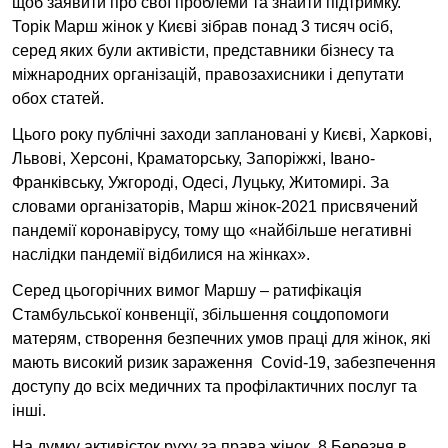
щоб заявити про свої проблеми та знайти підтримку.
Торік Марш жінок у Києві зібрав понад 3 тисяч осіб,
серед яких були активісти, представники бізнесу та
міжнародних організацій, правозахисники і депутати
обох статей.
Цього року публічні заходи заплановані у Києві, Харкові,
Львові, Херсоні, Краматорську, Запоріжжі, Івано-
Франківську, Ужгороді, Одесі, Луцьку, Житомирі. За
словами організаторів, Марш жінок-2021 присвячений
пандемії коронавірусу, тому що «найбільше негативні
наслідки пандемії відбилися на жінках».
Серед цьогорічних вимог Маршу – ратифікація
Стамбульської конвенції, збільшення соцдопомоги
матерям, створення безпечних умов праці для жінок, які
мають високий ризик зараження Covid-19, забезпечення
доступу до всіх медичних та профілактичних послуг та
інші.
На думку активісток руху за права жінок, 8 Березня в