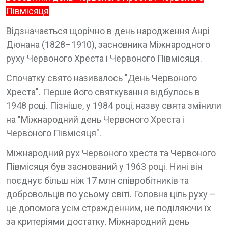
Півмісяця
Відзначається щорічно в день народження Анрі
Дюнана (1828–1910), засновника Міжнародного
руху Червоного Хреста і Червоного Півмісяця.
Спочатку свято називалось "День Червоного
Хреста". Перше його святкування відбулось в
1948 році. Пізніше, у 1984 році, назву свята змінили
на "Міжнародний день Червоного Хреста і
Червоного Півмісяця".
Міжнародний рух Червоного хреста та Червоного
Півмісяця був заснований у 1963 році. Нині він
поєднує більш ніж 17 млн співробітників та
добровольців по усьому світі. Головна ціль руху –
це допомога усім стражденним, не поділяючи їх
за критеріями достатку. Міжнародний день