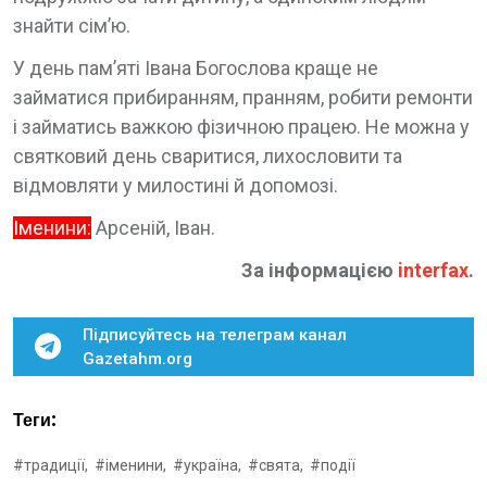
знайти сім’ю.
У день пам’яті Івана Богослова краще не
займатися прибиранням, пранням, робити ремонти
і займатись важкою фізичною працею. Не можна у
святковий день сваритися, лихословити та
відмовляти у милостині й допомозі.
Іменини:
Арсеній, Іван.
За інформацією
interfax
.
Підписуйтесь на телеграм канал
Gazetahm.org
Теги:
#традиції,
#іменини,
#україна,
#свята,
#події