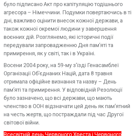
було підписано Акт про капітуляцію тодішнього
агресора – Німеччини. Подумки повертаючись в ті
дні, важливо оцінити внесок кожної держави, а
також кожної окремої людини у завершення
воєнних дій. Розглянемо, які історичні події
передували запровадженню Дня пам’яті та
примирення, як у світі, так і в Україні.
Восени 2004 року, на 59-му з’їзді Генасамблеї
Організації Об’єднаних Націй, дата 8 травня
отримала офіційне визнання та назву – День
пам’яті та примирення. У відповідній Резолюції
було зазначено, що всі держави, що мають
членство в ООН відзначати цей день як пам’ятний
на честь жертв, що постраждали під час Другої
світової війни.
Всесвітній день Червоного Хреста і Червоного