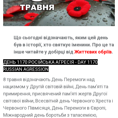
Що сьогодні відзначають, яким цей день
був в історії, хто святкує іменини. Про це та
інше читайте у добірці від
Життєвих обріїв
.
ДЕНЬ 1170 РОСІЙСЬКА АГРЕСІЯ - DAY 1170
RUSSIAN AGRESSION
8 травня відзначають День Перемоги над
нацизмом у Другій світовій війні, День пам’яті та
примирення, присвячений пам’яті жертв Другої
світової війни, Всесвітній день Червоного Хреста і
Червоного Півмісяця, День Перемоги в Європі,
Міжнародний день боротьби з таласемією,