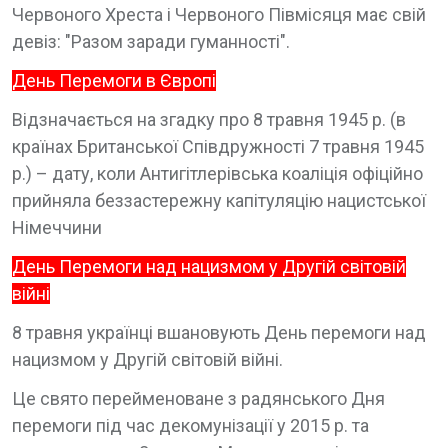
Червоного Хреста і Червоного Півмісяця має свій
девіз: "Разом заради гуманності".
День Перемоги в Європі
Відзначається на згадку про 8 травня 1945 р. (в
країнах Британської Співдружності 7 травня 1945
р.) – дату, коли Антигітлерівська коаліція офіційно
прийняла беззастережну капітуляцію нацистської
Німеччини
День Перемоги над нацизмом у Другій світовій
війні
8 травня українці вшановують День перемоги над
нацизмом у Другій світовій війні.
Це свято перейменоване з радянського Дня
перемоги під час декомунізації у 2015 р. та