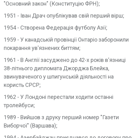
"Основний закон" (Конституцію ФРН);
1951 - Іван Драч опублікував свій перший вірш;
1954 - Створена Федерація футболу Азії;
1959 - У канадській провінції Онтаріо заборонили
покарання ув'язнених биттям;
1961 - В Англії засуджено до 42-х років в'язниці
38-літнього дипломата Джорджа Блейка,
звинуваченого у шпигунській діяльності на
користь СРСР;
1962 - У Лондоні перестали ходити останні
тролейбуси;
1989 - Вийшов з друку перший номер "Газети
Виборчої" (Варшава);
1994 - Азербайджан приєднався до договору про