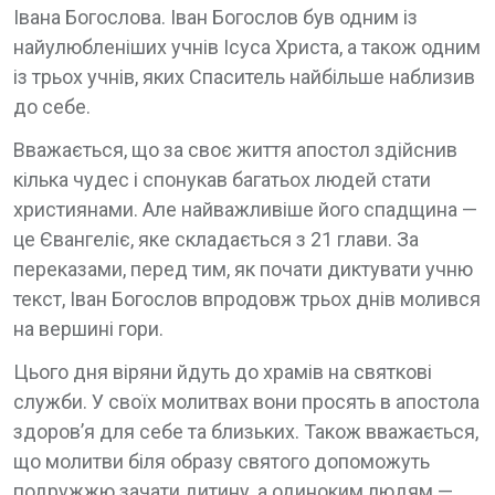
Івана Богослова. Іван Богослов був одним із
найулюбленіших учнів Ісуса Христа, а також одним
із трьох учнів, яких Спаситель найбільше наблизив
до себе.
Вважається, що за своє життя апостол здійснив
кілька чудес і спонукав багатьох людей стати
християнами. Але найважливіше його спадщина —
це Євангеліє, яке складається з 21 глави. За
переказами, перед тим, як почати диктувати учню
текст, Іван Богослов впродовж трьох днів молився
на вершині гори.
Цього дня віряни йдуть до храмів на святкові
служби. У своїх молитвах вони просять в апостола
здоров’я для себе та близьких. Також вважається,
що молитви біля образу святого допоможуть
подружжю зачати дитину, а одиноким людям —