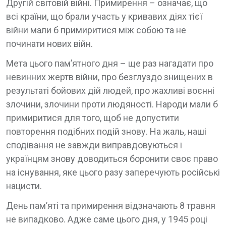
Другій світовій війні. Примирення – означає, що
всі країни, що брали участь у кривавих діях тієї
війни мали б примиритися між собою та не
починати нових війн.
Мета цього пам’ятного дня – ще раз нагадати про
невинних жертв війни, про безглуздо знищених в
результаті бойових дій людей, про жахливі воєнні
злочини, злочини проти людяності. Народи мали б
примиритися для того, щоб не допустити
повторення подібних подій знову. На жаль, наші
сподівання не завжди виправдовуються і
українцям знову доводиться боронити своє право
на існування, яке цього разу заперечують російські
нацисти.
День пам’яті та примирення відзначають 8 травня
не випадково. Адже саме цього дня, у 1945 році