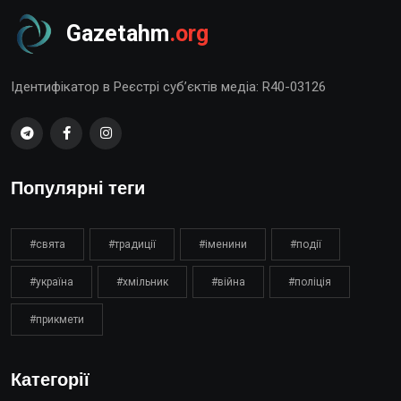
Gazetahm
.org
Ідентифікатор в Реєстрі суб’єктів медіа: R40-03126
Популярні теги
#свята
#традиції
#іменини
#події
#україна
#хмільник
#війна
#поліція
#прикмети
Категорії