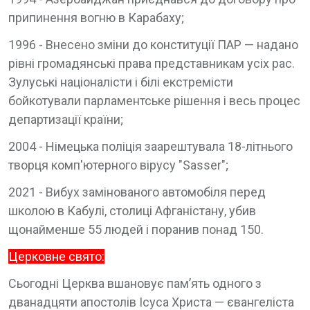
припинення вогню в Карабаху;
1996 - Внесено зміни до конституції ПАР — надано
рівні громадянські права представникам усіх рас.
Зулуські націоналісти і білі екстремісти
бойкотували парламентське рішення і весь процес
департизації країни;
2004 - Німецька поліція заарештувала 18-літнього
творця комп'ютерного вірусу "Sasser";
2021 - Вибух замінованого автомобіля перед
школою в Кабулі, столиці Афганістану, убив
щонайменше 55 людей і поранив понад 150.
Церковне свято:
Сьогодні Церква вшановує пам’ять одного з
дванадцяти апостолів Ісуса Христа — євангеліста