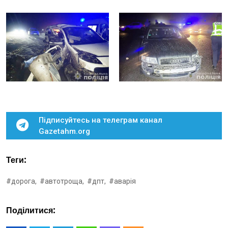
Підписуйтесь на телеграм канал
Gazetahm.org
Теги:
#дорога,
#автотроща,
#дпт,
#аварія
Поділитися: