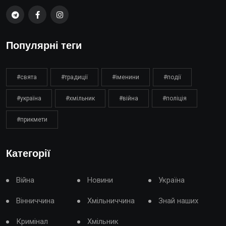
Популярні теги
#свята
#традиції
#іменини
#події
#україна
#хмільник
#війна
#поліція
#прикмети
Категорії
Війна
Новини
Україна
Вінниччина
Хмільниччина
Знай наших
Кримінал
Хмільник