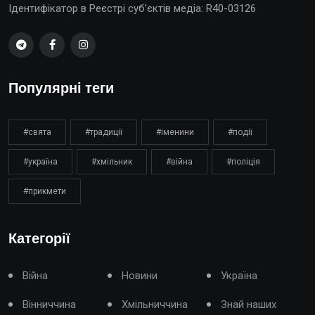
Ідентифікатор в Реєстрі суб’єктів медіа: R40-03126
Популярні теги
#свята
#традиції
#іменини
#події
#україна
#хмільник
#війна
#поліція
#прикмети
Категорії
Війна
Новини
Україна
Вінниччина
Хмільниччина
Знай наших