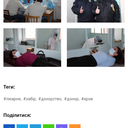
Теги:
#лікарня,
#забір,
#донорство,
#донор,
#кров
Поділитися: