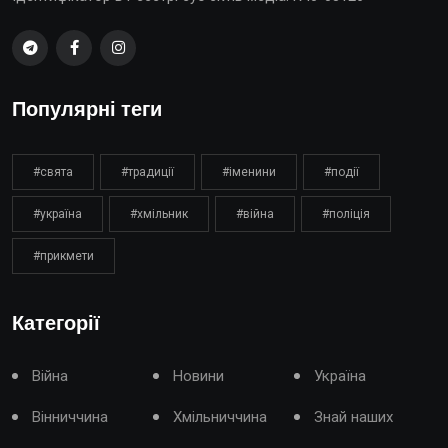
Популярні теги
#свята
#традиції
#іменини
#події
#україна
#хмільник
#війна
#поліція
#прикмети
Категорії
Війна
Новини
Україна
Вінниччина
Хмільниччина
Знай наших