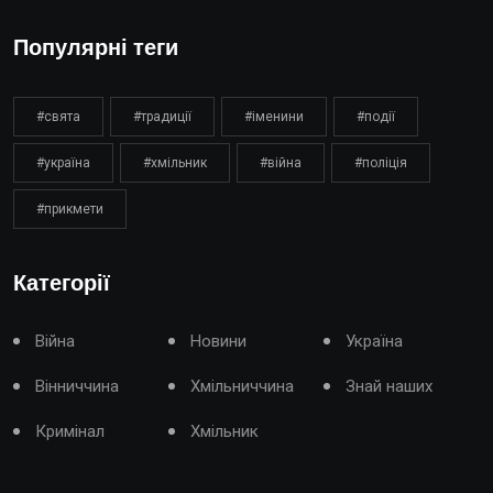
Популярні теги
#свята
#традиції
#іменини
#події
#україна
#хмільник
#війна
#поліція
#прикмети
Категорії
Війна
Новини
Україна
Вінниччина
Хмільниччина
Знай наших
Кримінал
Хмільник