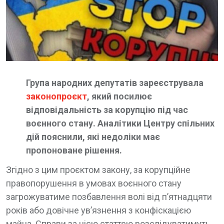
Група народних депутатів зареєструвала
законопроєкт
, який посилює
відповідальність за корупцію під час
воєнного стану. Аналітики Центру спільних
дій пояснили, які недоліки має
пропоноване рішення.
Згідно з цим проєктом закону, за корупційне
правопорушення в умовах воєнного стану
загрожуватиме позбавлення волі від п’ятнадцяти
років або довічне увʼязнення з конфіскацією
майна. Справи за цією статтею розслідуватимуть