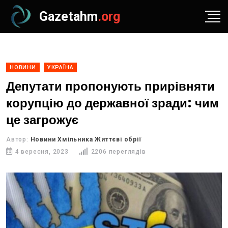
Gazetahm
.org
НОВИНИ
УКРАЇНА
Депутати пропонують прирівняти
корупцію до державної зради: чим
це загрожує
Автор:
Новини Хмільника Життєві обрії
4 вересня, 2023
2206 переглядів