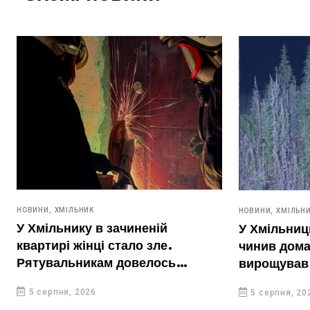
НОВИНИ,
ХМІЛЬНИК
НОВИНИ,
ХМІЛЬН
У Хмільнику в зачиненій
У Хмільниц
квартирі жінці стало зле.
чинив дома
Рятувальникам довелось
вирощував 
вирізати двері
5 серпня, 2026
5 серпня, 20