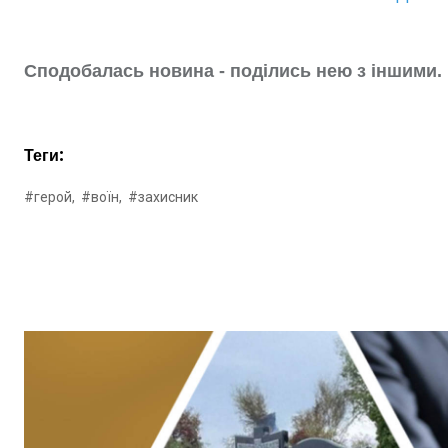
Сподобалась новина - поділись нею з іншими.
Теги:
#герой,
#воїн,
#захисник