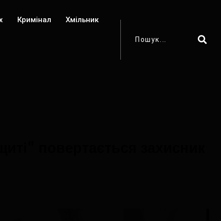
х
Кримінал
Хмільник
 щиті" повертається захисник