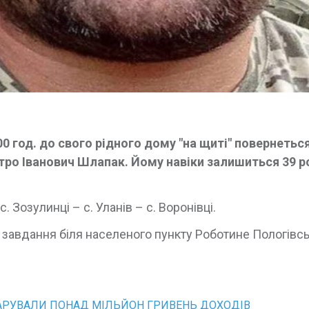
:00 год. до свого рідного дому "на щиті" повернетьс
тро Іванович Шлапак. Йому навіки залишиться 39 ро
Зозулинці – с. Уланів – с. Воронівці.
завдання біля населеного пункту Роботине Пологівс
АРУВАЛИ ПОНАД МІЛЬЙОН ГРИВЕНЬ ДОХОДІВ