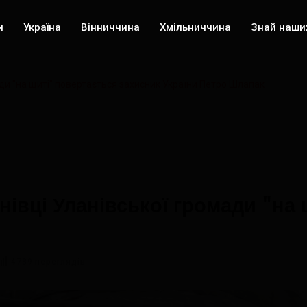
и
Україна
Вінниччина
Хмільниччина
Знай наши
ади "на щиті" повертається захисник України Петро Шлапак
нівці Уланівської громади "на
4789 переглядів