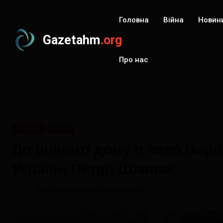
Головна
Війна
Новин
Gazetahm
.org
Про нас
Головна
До рідного дому в село Воронівці Уланівської гром
НОВИНИ
ВІЙНА
До рідного дому в село Воро
України Петро Шлапак
Автор:
Новини Хмільника Життєві обрії
18 січня, 2024