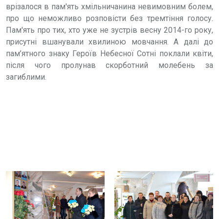
врізалося в пам'ять хмільничанина невимовним болем,
про що неможливо розповісти без тремтіння голосу.
Пам'ять про тих, хто уже не зустрів весну 2014-го року,
присутні вшанували хвилиною мовчання. А далі до
пам’ятного знаку Героїв Небесної Сотні поклали квіти,
після чого пролунав скорботний молебень за
загиблими.