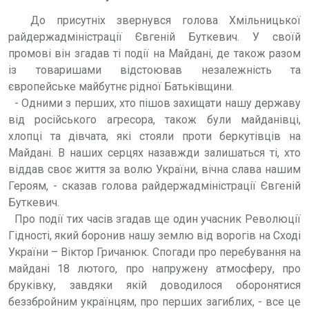
До присутніх звернувся голова Хмільницької
райдержадміністрації Євгеній Буткевич. У своїй
промові він згадав ті події на Майдані, де також разом
із товаришами відстоював незалежність та
європейське майбутнє рідної Батьківщини.
- Одними з перших, хто пішов захищати нашу державу
від російського агресора, також були майданівці,
хлопці та дівчата, які стояли проти беркутівців на
Майдані. В наших серцях назавжди залишаться ті, хто
віддав своє життя за волю України, вічна слава нашим
Героям, - сказав голова райдержадміністрації Євгеній
Буткевич.
Про події тих часів згадав ще один учасник Революції
Гідності, який боронив нашу землю від ворогів на Сході
України – Віктор Гричанюк. Спогади про перебування на
майдані 18 лютого, про напружену атмосферу, про
бруківку, завдяки якій доводилося оборонятися
беззбройним українцям, про перших загиблих, - все це