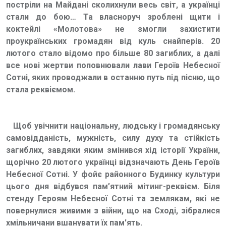
постріли на Майдані сколихнули весь світ, а українці
стали до бою… Та власноруч зроблені щити і
коктейлі «Молотова» не змогли захистити
проукраїнських громадян від куль снайперів. 20
лютого стало відомо про більше 80 загиблих, а далі
все нові жертви поповнювали лави Героїв Небесної
Сотні, яких проводжали в останню путь під пісню, що
стала реквіємом.
Щоб увічнити національну, людську і громадянську
самовідданість, мужність, силу духу та стійкість
загиблих, завдяки яким змінився хід історії України,
щорічно 20 лютого українці відзначають День Героїв
Небесної Сотні. У фойє районного Будинку культури
цього дня відбувся пам’ятний мітинг-реквієм. Біля
стенду Героям Небесної Сотні та землякам, які не
повернулися живими з війни, що на Сході, зібралися
хмільничани вшанувати їх пам'ять.