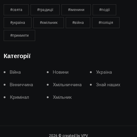
#свята
#традиції
#іменини
#події
#україна
#хмільник
#війна
#поліція
#прикмети
Категорії
Війна
Новини
Україна
Вінниччина
Хмільниччина
Знай наших
Кримінал
Хмільник
2026
© created by VPV