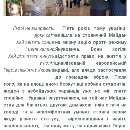
Герої не вмирають,
П’ять років тому українці
доки світ!
вийшли на столичний Майдан
Хай світить сонце
на мирну акцію проти режиму
і цвіте калина,
Януковича. Вони хотіли
Хай діти-птахи линуть
відстояти право на життя у
у політ!
цивілізованій європейській
Героїв пам'ятає Україна!
країні, але влада застосувала
до громадян зброю. Після
того, як на площі вночі беркутівці побили студентів,
жоден з небайдужих українців уже не міг спати
спокійно. Українці згуртувалися, на той час Майдан
став для багатьох другою домівкою: пліч-о-пліч на
холоді та в некомфортних умовах стояли разом
люди різного статусу, віросповідання і навіть
національності, - за одну мету, за єдину мрію. Перші