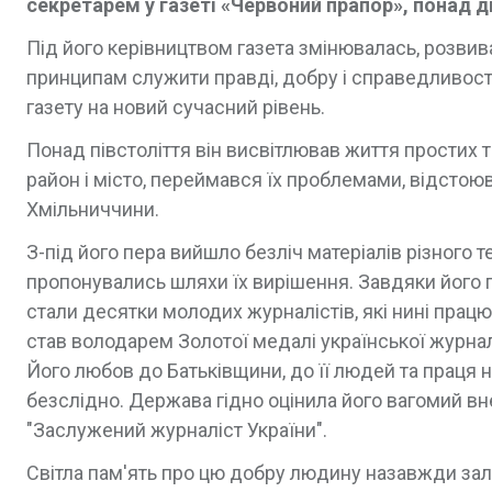
секретарем у газеті «Червоний прапор», понад д
Під його керівництвом газета змінювалась, розвив
принципам служити правді, добру і справедливост
газету на новий сучасний рівень.
Понад півстоліття він висвітлював життя простих 
район і місто, переймався їх проблемами, відстоюва
Хмільниччини.
З-під його пера вийшло безліч матеріалів різного
пропонувались шляхи їх вирішення. Завдяки його
стали десятки молодих журналістів, які нині працю
став володарем Золотої медалі української журналіс
Його любов до Батьківщини, до її людей та праця 
безслідно. Держава гідно оцінила його вагомий вн
"Заслужений журналіст України".
Світла пам'ять про цю добру людину назавжди зал