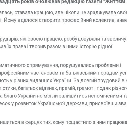
вадцять років очолював редакцію газети "Життєві о
алась, ставала кращою, але ніколи не зраджувала сво
і. Йому вдалося створити професійний колектив, вив
трударів, які своєю працею, розбудовували та звелич
в їх права і творив разом з ними історію рідної
 тематичного спрямування, порушувались проблеми і
 професійним настановам та батьківським порадам у
ють у різних виданнях України. За довгий трудовий вік
тики, багатьох відзнак, премій, грамот і подяк різног
на благо України не могли залишитись непоміченими т
есок у розвиток Української держави, присвоївши зв
ишиться в серцях тих, кому пощастило з ним працюва