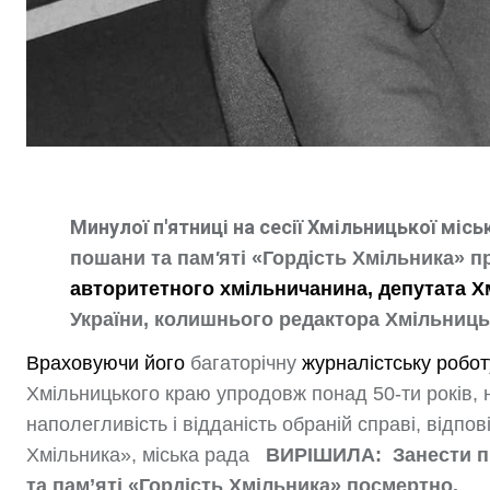
Минулої п'ятниці на сесії Хмільницької міс
пошани та пам
'
яті «Гордість Хмільника» 
авторитетного хмільничанина, депутата Х
України, колишнього редактора Хмільницьк
Враховуючи його
багаторічну
журналістську робот
Хмільницького краю упродовж понад 50-ти років, 
наполегливість і відданість обраній справі, відп
Хмільника», міська рада
ВИРІШИЛА: Занести п
та пам’яті «Гордість Хмільника» посмертно.