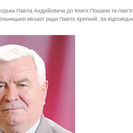
лодька Павла Андрійовича до Книги Пошани та пам’ят
ільницької міської ради Павло Крепкий. За відповідн