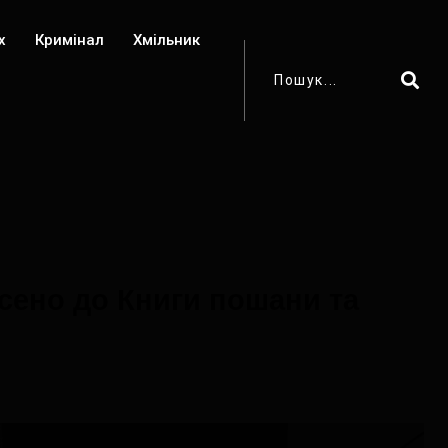
х
Кримінал
Хмільник
есено до Книги пошани та