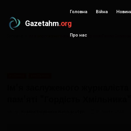
Головна
Війна
Новин
Gazetahm
.org
Про нас
Головна
Ім'я заслуженого журналіста України Павла Околодь
НОВИНИ
ХМІЛЬНИК
Ім'я заслуженого журналіста
пам'яті "Гордість Хмільника
Автор:
Новини Хмільника Життєві обрії
31 липня, 2023