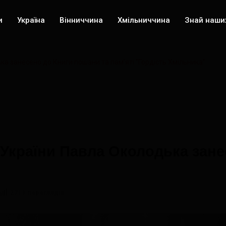
и
Україна
Вінниччина
Хмільниччина
Знай наши
ка занесено до Книги пошани та пам'яті "Гордість Хмільника"
 України Павла Околодька зан
"
2711 переглядів