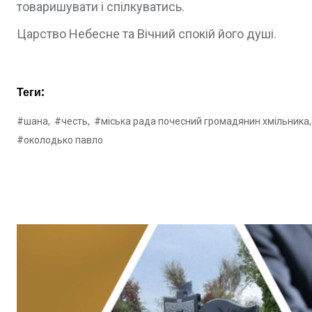
товаришувати і спілкуватись.
Царство Небесне та Вічний спокій його душі.
Теги:
#шана,
#честь,
#міська рада почесний громадянин хмільника,
#околодько павло