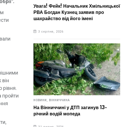
брії".
Увага! Фейк! Начальник Хмільницької
їм
РВА Богдан Кузнец заявив про
шахрайство від його імені
ести
3 серпня, 2026
ували
спішними
 він
о рівня.
а пройти
НОВИНИ,
ВІННИЧЧИНА
ання
На Вінниччині у ДТП загинув 13-
річний водій мопеда
ти,
31 липня, 2026