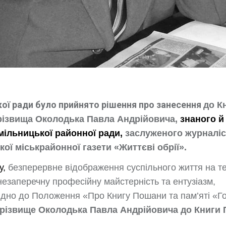
ької ради було прийнято рішення про занесення
до К
прізвища Околодька Павла Андрійовича,
знаного й
мільницької районної ради,
заслуженого журналіс
ої міськрайонної газети «Життєві обрії».
у,
безперервне відображення суспільного життя на т
незаперечну професійну майстерність та ентузіазм,
овідно до Положення «Про Книгу Пошани та пам’яті «Г
різвище Околодька Павла Андрійовича до Книги