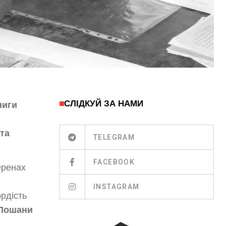
СЛІДКУЙ ЗА НАМИ
ниги
та
TELEGRAM
FACEBOOK
еренах
INSTAGRAM
ордість
 Пошани