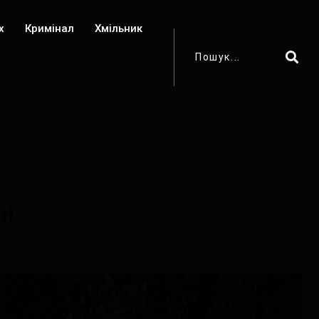
х
Кримінал
Хмільник
ні