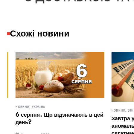
Схожі новини
НОВИНИ,
УКРАЇНА
НОВИНИ,
ВІННИЧ
6 серпня. Що відзначають в цей
Завтра у Х
день?
аномальна 
сягатиме 3