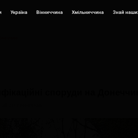
и
Україна
Вінниччина
Хмільниччина
Знай наши
онеччині
фікаційні споруди на Донеччи
2117 переглядів