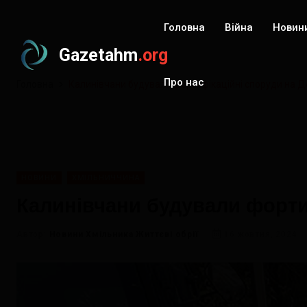
Головна
Війна
Новин
Gazetahm
.org
Про нас
Головна
Калинівчани будували фортифікаційні споруди на Д
НОВИНИ
ХМІЛЬНИЧЧИНА
Калинівчани будували форти
Автор:
Новини Хмільника Життєві обрії
16 жовтня, 2024