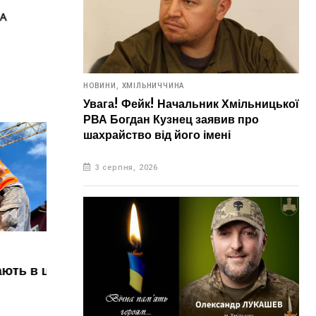
НОВИНИ,
ХМІЛЬНИЧЧИНА
Увага! Фейк! Начальник Хмільницької
РВА Богдан Кузнец заявив про
шахрайство від його імені
3 серпня, 2026
НОВИНИ,
УКРАЇНА
НОВИН
8 серпня. Що відзначають в цей
ь в цей
7 с
день?
ден
8 серпня, 2026