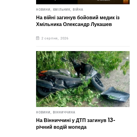
7 
НОВИНИ,
ХМІЛЬНИК,
ВІЙНА
На війні загинув бойовий медик із
Хмільника Олександр Лукашев
2 серпня, 2026
НОВИНИ,
ВІННИЧЧИНА
На Вінниччині у ДТП загинув 13-
річний водій мопеда