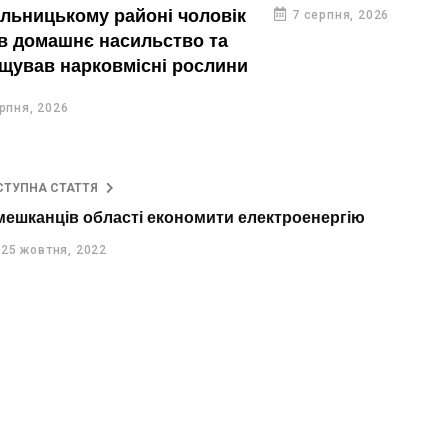
ькому районі чоловік
7 серпня, 2026
шнє насильство та
нарковмісні рослини
26
СТУПНА СТАТТЯ
мешканців області економити електроенергію
25 жовтня, 2022