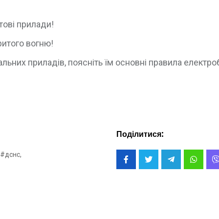
тові прилади!
ритого вогню!
льних приладів, поясніть їм основні правила електр
Поділитися:
#дснс,