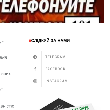
СЛІДКУЙ ЗА НАМИ
 -
авил
TELEGRAM
FACEBOOK
озних
INSTAGRAM
ої
авністю