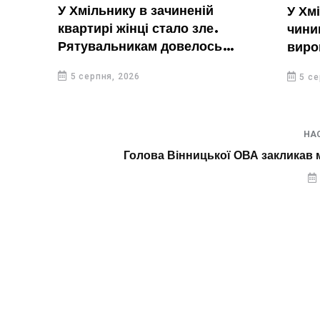
У Хмільнику в зачиненій
У Хмільниц
квартирі жінці стало зле.
чинив дома
Рятувальникам довелось
вирощував 
вирізати двері
5 серпня, 2026
5 серпня, 20
НА
Голова Вінницької ОВА закликав 