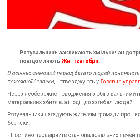
Рятувальники закликають хмільничан дотр
повідомляють
Життєві обрії
.
В осінньо-зимовий період багато людей починають
пожежної безпеки
, - стверджують у
Головне управл
Через необережне поводження з обігрівальними п
матеріальних збитків, а іноді і до загибелі людей.
Рятувальники нагадують жителям громади про не
безпеки:
- Постійно перевіряйте стан опалювальних печей т