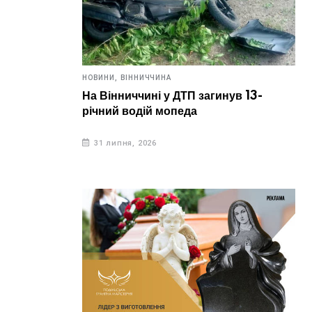
сяг
6 серпня, 2026
5 
НОВИНИ,
ВІННИЧЧИНА
На Вінниччині у ДТП загинув 13-
річний водій мопеда
31 липня, 2026