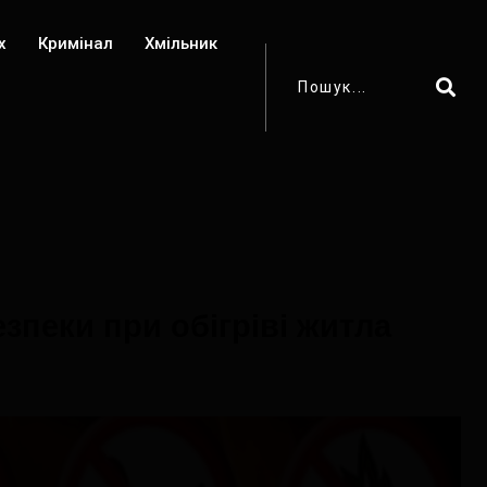
х
Кримінал
Хмільник
пеки при обігріві житла