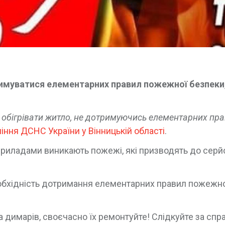
имуватися елементарних правил пожежної безпеки,
 обігрівати житло, не дотримуючись елементарних пр
іння ДСНС України у Вінницькій області
.
риладами виникають пожежі, які призводять до серй
обхідність дотримання елементарних правил пожежн
а димарів, своєчасно їх ремонтуйте! Слідкуйте за спр