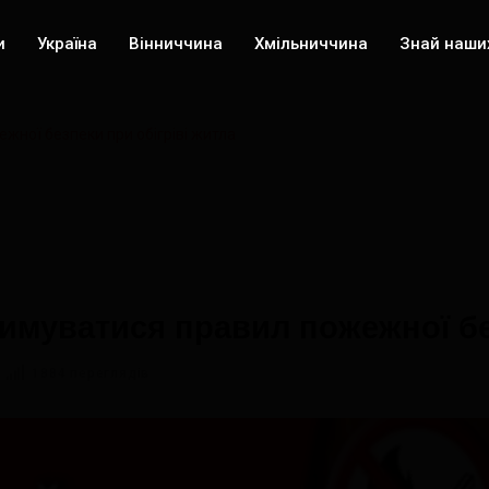
и
Україна
Вінниччина
Хмільниччина
Знай наши
ної безпеки при обігріві житла
имуватися правил пожежної без
1884 переглядів