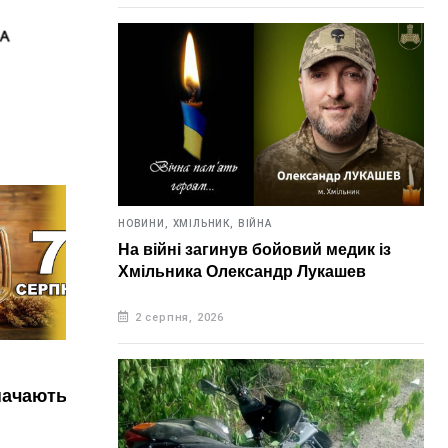
НОВИНИ,
ХМІЛЬНИК,
ВІЙНА
На війні загинув бойовий медик із
Хмільника Олександр Лукашев
2 серпня, 2026
НОВИНИ,
УКРАЇНА
НОВИН
ь в цей
6 серпня. Що відзначають в цей
Зав
день?
ано