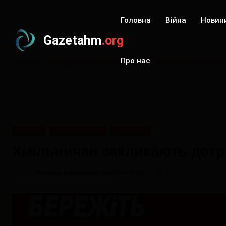
Головна
Війна
Новин
Gazetahm
.org
Про нас
Головна
Хмільничан закликають дотримуватися правил пожеж
НОВИНИ
ХМІЛЬНИЧЧИНА
ХМІЛЬНИК
Хмільничан закликають дотр
Автор:
Новини Хмільника Життєві обрії
25 жовтня, 2022