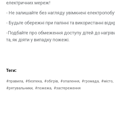
електричних мереж!
- Не залишайте без нагляду увімкнені електропобу
- Будьте обережні при палінні та використанні відк
-Подбайте про обмеження доступу дітей до нагріва
та, як діяти у випадку пожежі.
Теги:
#правила,
#безпека,
#обігрів,
#опалення,
#громада,
#місто,
#рятувальники,
#пожежа,
#застереження