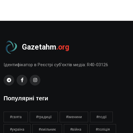
Gazetahm
.org
Ідентифікатор в Реєстрі суб’єктів медіа: R40-03126
Популярні теги
#свята
#традиції
#іменини
#події
#україна
#хмільник
#війна
#поліція