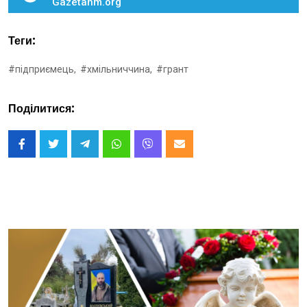
Gazetahm.org
Теги:
#підприємець,
#хмільниччина,
#грант
Поділитися: