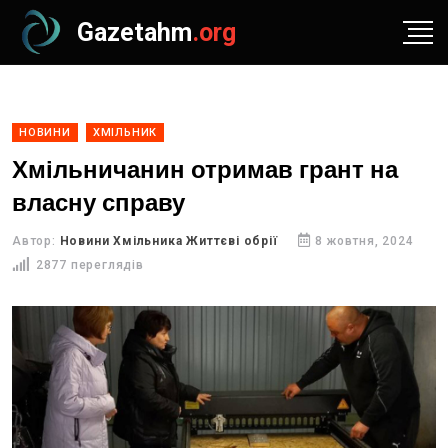
Gazetahm
.org
НОВИНИ
ХМІЛЬНИК
Хмільничанин отримав грант на
власну справу
Автор:
Новини Хмільника Життєві обрії
8 жовтня, 2024
2877 переглядів