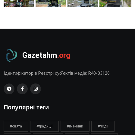
Gazetahm
.org
Ідентифікатор в Реєстрі суб’єктів медіа: R40-03126
Популярні теги
#свята
#традиції
#іменини
#події