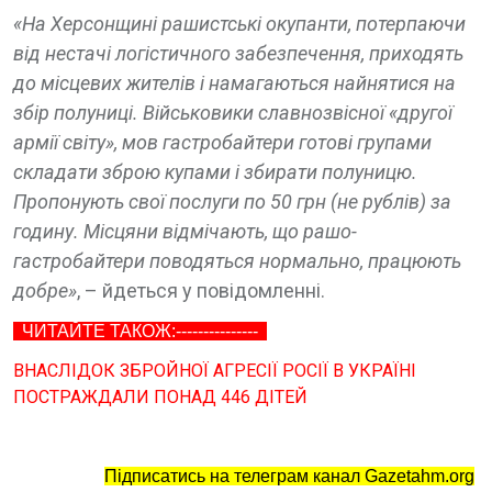
«На Херсонщині рашистські окупанти, потерпаючи
від нестачі логістичного забезпечення, приходять
до місцевих жителів і намагаються найнятися на
збір полуниці. Військовики славнозвісної «другої
армії світу», мов гастробайтери готові групами
складати зброю купами і збирати полуницю.
Пропонують свої послуги по 50 грн (не рублів) за
годину. Місцяни відмічають, що рашо-
гастробайтери поводяться нормально, працюють
добре»
, – йдеться у повідомленні.
ЧИТАЙТЕ ТАКОЖ:---------------
ВНАСЛІДОК ЗБРОЙНОЇ АГРЕСІЇ РОСІЇ В УКРАЇНІ
ПОСТРАЖДАЛИ ПОНАД 446 ДІТЕЙ
Підписатись на телеграм канал Gazetahm.org