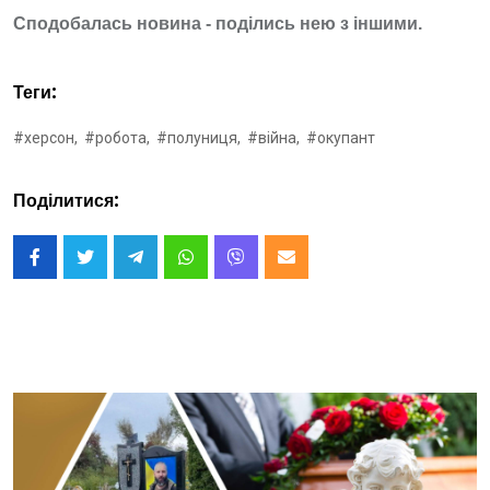
Сподобалась новина - поділись нею з іншими.
Теги:
#херсон,
#робота,
#полуниця,
#війна,
#окупант
Поділитися: