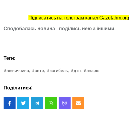
Підписатись на телеграм канал Gazetahm.org
Сподобалась новина - поділись нею з іншими.
Теги:
#вінниччина,
#авто,
#загибель,
#дтп,
#аварія
Поділитися: