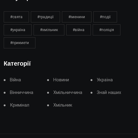
#свята
#традиції
#іменини
#події
#україна
#хмільник
#війна
#поліція
#прикмети
Категорії
Війна
Новини
Україна
Вінниччина
Хмільниччина
Знай наших
Кримінал
Хмільник