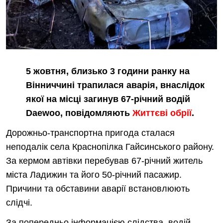
5 жовтня, близько 3 години ранку на
Вінниччині трапилася аварія, внаслідок
якої на місці загинув 67-річний водій
Daewoo, повідомляють
Життєві обрії
.
Дорожньо-транспортна пригода сталася
неподалік села Краснопілка Гайсинського району.
За кермом автівки перебував 67-річний житель
міста Ладижин та його 50-річний пасажир.
Причини та обставини аварії встановлюють
слідчі.
За попередньо інформацією слідства, водій