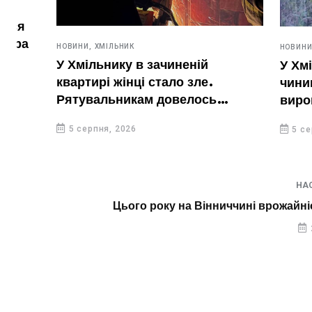
НОВИНИ,
ХМІЛЬНИК
НОВИНИ,
ХМІЛЬН
У Хмільнику в зачиненій
У Хмільниц
квартирі жінці стало зле.
чинив дома
Рятувальникам довелось
вирощував 
вирізати двері
5 серпня, 2026
5 серпня, 20
НА
Цього року на Вінниччині врожайні