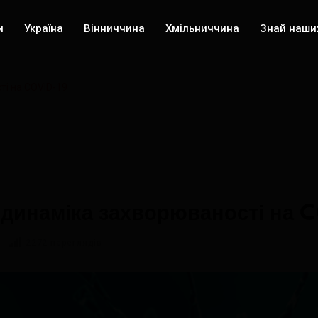
и
Україна
Вінниччина
Хмільниччина
Знай наши
ті на COVID-19
є динаміка захворюваності на
2272 переглядів