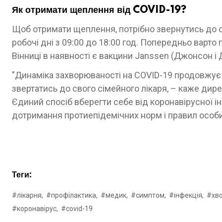
Як отримати щеплення від
COVID-19?
Щоб отримати щеплення, потрібно звернутись до о
робочі дні з 09:00 до 18:00 год. Попередньо варто
Вінниці в наявності є вакцини Janssen (Джонсон і
"Динаміка захворюваності на COVID-19 продовжує
звертатись до свого сімейного лікаря, – каже ди
Єдиний спосіб вберегти себе від коронавірусної і
дотримання протиепідемічних норм і правил особист
Теги:
#лікарня,
#профілактика,
#медик,
#симптом,
#інфекція,
#хво
#коронавірус,
#covid-19