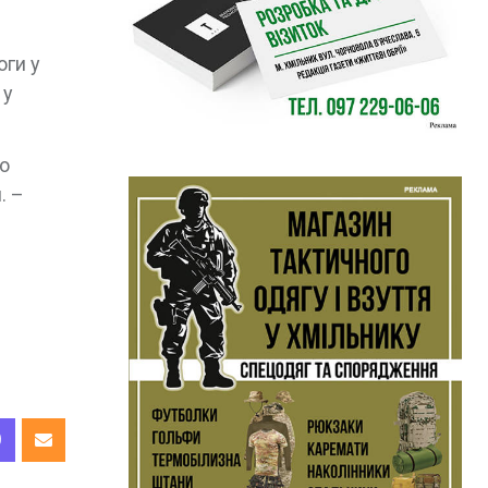
оги у
 у
о
. –