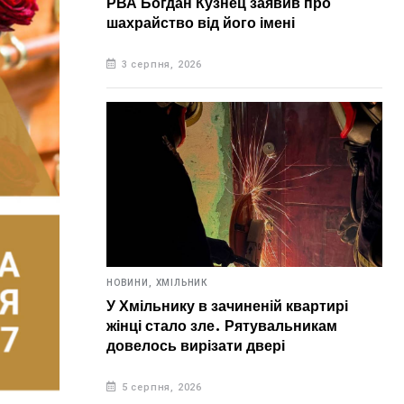
РВА Богдан Кузнец заявив про
шахрайство від його імені
3 серпня, 2026
НОВИНИ,
ХМІЛЬНИК
У Хмільнику в зачиненій квартирі
жінці стало зле. Рятувальникам
довелось вирізати двері
5 серпня, 2026