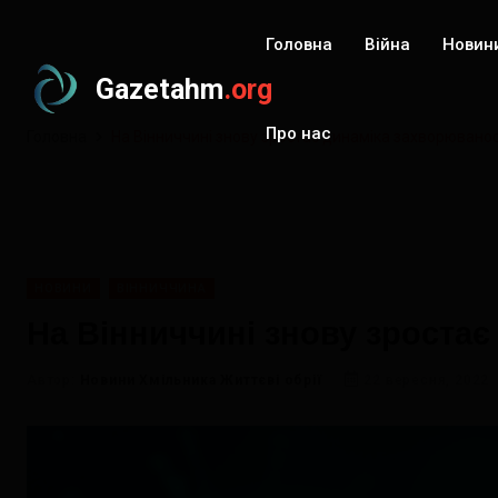
Головна
Війна
Новин
Gazetahm
.org
Про нас
Головна
На Вінниччині знову зростає динаміка захворюванос
НОВИНИ
ВІННИЧЧИНА
На Вінниччині знову зроста
Автор:
Новини Хмільника Життєві обрії
22 вересня, 2022