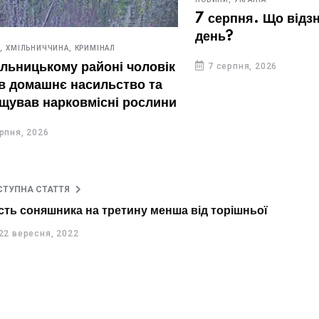
7 серпня. Що відзначают
день?
ИЧЧИНА,
КРИМІНАЛ
ькому районі чоловік
7 серпня, 2026
шнє насильство та
нарковмісні рослини
26
СТУПНА СТАТТЯ
сть соняшника на третину менша від торішньої
22 вересня, 2022