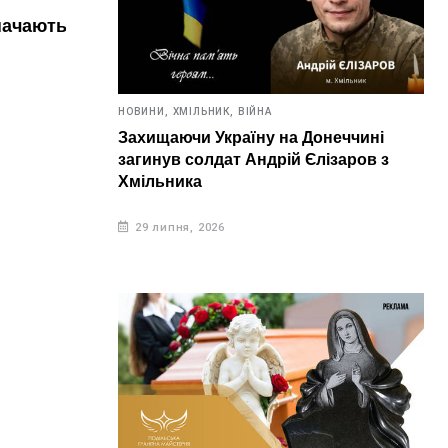
НОВИН
ь в цей
6 серпня. Що відзначають в цей
Зав
день?
ано
сяг
6 серпня, 2026
НОВИНИ,
ХМІЛЬНИК,
ВІЙНА
5 
Захищаючи Україну на Донеччині
загинув солдат Андрій Єлізаров з
Хмільника
29 липня, 2026