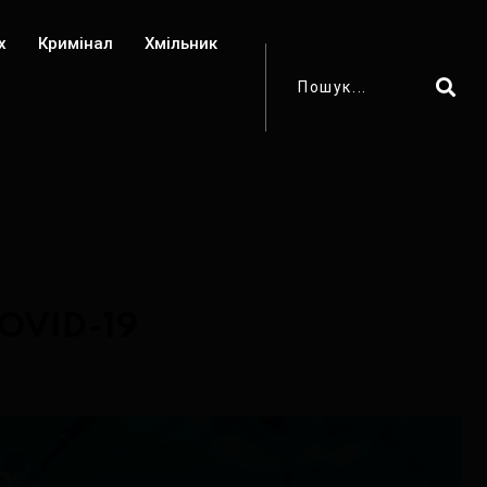
х
Кримінал
Хмільник
 COVID-19