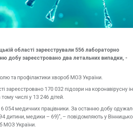
ицькій області зареєстрували 556 лабораторно
ню добу зареєстровано два летальних випадки, -
олю та профілактики хвороб МОЗ України.
сті зареєстровано 170 032 підозри на коронавірусну і
ому числі у 13 246 дітей.
та 6 054 медичних працівники. За останню добу одужал
 894 дитини, медики – 69)", – повідомляють у Вінницьк
б МОЗ України.