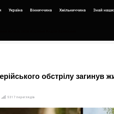
и
Україна
Вінниччина
Хмільниччина
Знай наши
агинув житель села Журавне Андрій Куявський
лерійського обстрілу загинув 
5317 переглядів