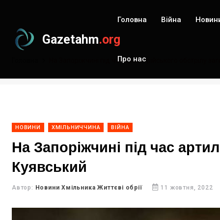
Головна
Війна
Новин
Gazetahm
.org
Про нас
Головна
На Запоріжчині під час артилерійського обстрілу з
НОВИНИ
ХМІЛЬНИЧЧИНА
ВІЙНА
На Запоріжчині під час арти
Куявський
Автор:
Новини Хмільника Життєві обрії
11 жовтня, 2022