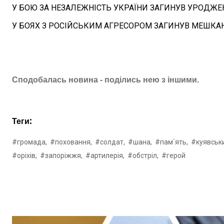
У БОЮ ЗА НЕЗАЛЕЖНІСТЬ УКРАЇНИ ЗАГИНУВ УРОДЖЕ
У БОЯХ З РОСІЙСЬКИМ АГРЕСОРОМ ЗАГИНУВ МЕШКАН
Сподобалась новина - поділись нею з іншими.
Теги:
#громада,
#поховання,
#солдат,
#шана,
#пам`ять,
#куявськ
#оріхів,
#запоріжжя,
#артилерія,
#обстріл,
#герой