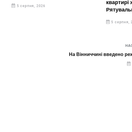
квартирі жі
5 серпня, 2026
Рятувальн
вирізати дв
5 серпня, 20
НА
На Вінниччині введено реж