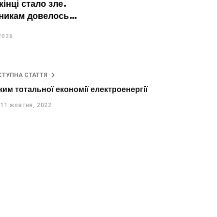
нці стало зле.
икам довелось
ері
26
СТУПНА СТАТТЯ
им тотальної економії електроенергії
11 жовтня, 2022