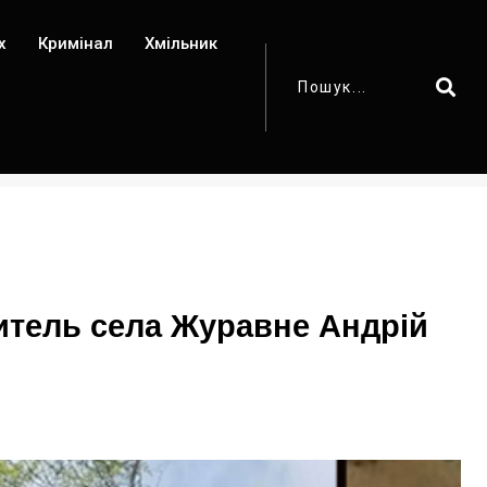
х
Кримінал
Хмільник
житель села Журавне Андрій