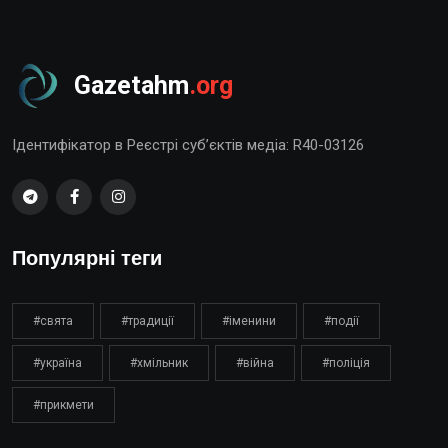
Gazetahm
.org
Ідентифікатор в Реєстрі суб’єктів медіа: R40-03126
Популярні теги
#свята
#традиції
#іменини
#події
#україна
#хмільник
#війна
#поліція
#прикмети