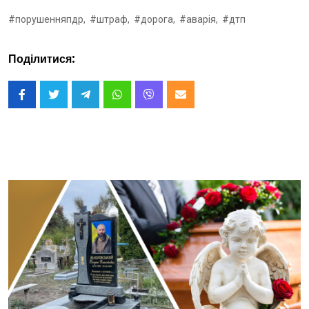
#порушенняпдр,
#штраф,
#дорога,
#аварія,
#дтп
Поділитися: