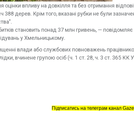
ня оцінки впливу на довкілля та без отримання відпов
ч 388 дерев. Крім того, вказані рубки не були зазначен
тва".
битків становить понад 37 млн гривень, — повідомляє
ідувань у Хмельницькому.
вищенні влади або службових повноважень працівник
и, вчинене групою осіб (ч. 1 ст. 28, ч. 3 ст. 365 КК У
Підписатись на телеграм канал Gaze