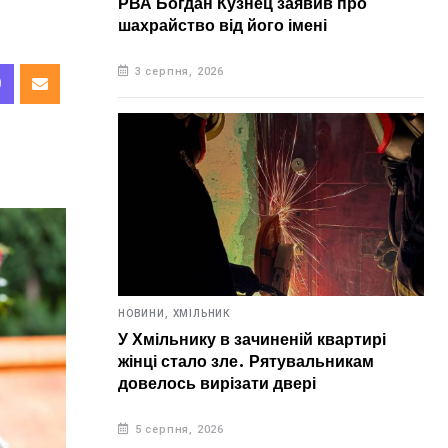
РВА Богдан Кузнец заявив про
шахрайство від його імені
3 серпня, 2026
НОВИНИ,
ХМІЛЬНИК
У Хмільнику в зачиненій квартирі
жінці стало зле. Рятувальникам
довелось вирізати двері
5 серпня, 2026