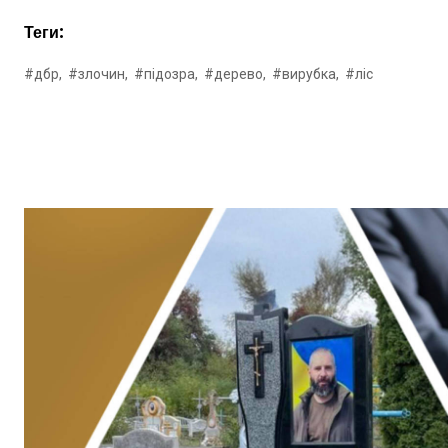
Теги:
#дбр,
#злочин,
#підозра,
#дерево,
#вирубка,
#ліс