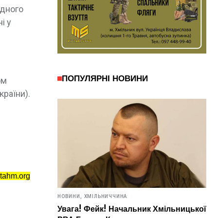
ідного
і у
ПОПУЛЯРНІ НОВИНИ
ом
країни).
tahm.org
НОВИНИ,
ХМІЛЬНИЧЧИНА
Увага! Фейк! Начальник Хмільницької