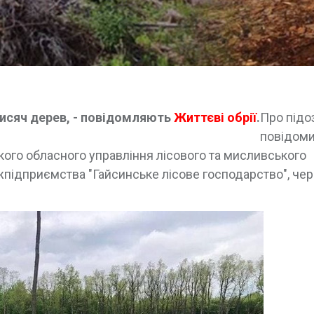
тисяч дерев, - повідомляють
Життєві обрії
.
Про підо
повідом
кого обласного управління лісового та мисливського
жпідприємства "Гайсинське лісове господарство", че