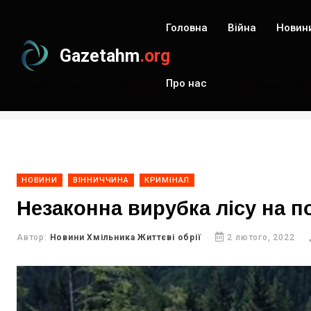
Головна
Війна
Новин
Gazetahm
.org
Про нас
Головна
Незаконна вирубка лісу на понад 37 мільйонів гриве
НОВИНИ
ВІННИЧЧИНА
КРИМІНАЛ
Незаконна вирубка лісу на п
Автор:
Новини Хмільника Життєві обрії
2 лютого, 2022