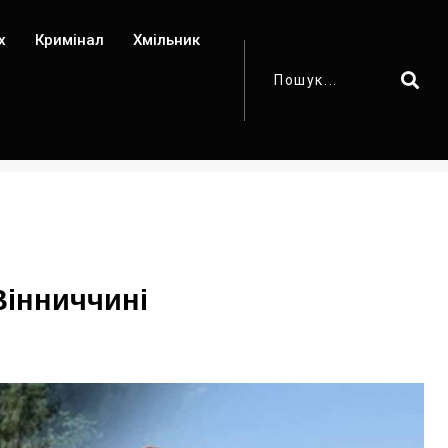
х
Кримінал
Хмільник
Вінниччині