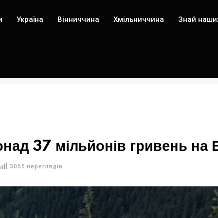
и
Україна
Вінниччина
Хмільниччина
Знай наши
нь на Вінниччині
онад 37 мільйонів гривень на 
3055 переглядів