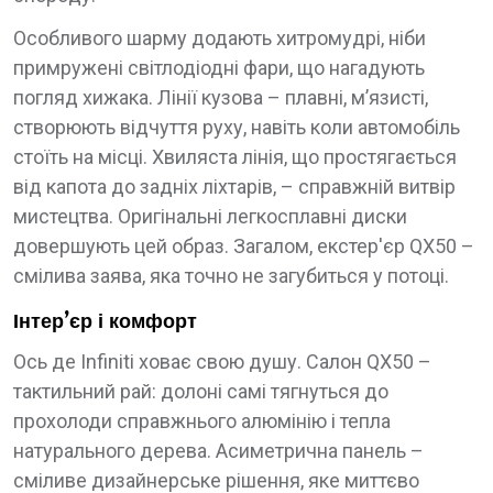
Особливого шарму додають хитромудрі, ніби
примружені світлодіодні фари, що нагадують
погляд хижака. Лінії кузова – плавні, м’язисті,
створюють відчуття руху, навіть коли автомобіль
стоїть на місці. Хвиляста лінія, що простягається
від капота до задніх ліхтарів, – справжній витвір
мистецтва. Оригінальні легкосплавні диски
довершують цей образ. Загалом, екстер'єр QX50 –
смілива заява, яка точно не загубиться у потоці.
Інтер’єр і комфорт
Ось де Infiniti ховає свою душу. Салон QX50 –
тактильний рай: долоні самі тягнуться до
прохолоди справжнього алюмінію і тепла
натурального дерева. Асиметрична панель –
сміливе дизайнерське рішення, яке миттєво