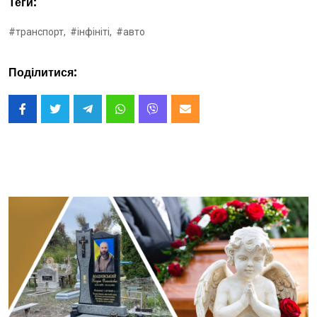
Теги:
#транспорт,
#інфініті,
#авто
Поділитися: