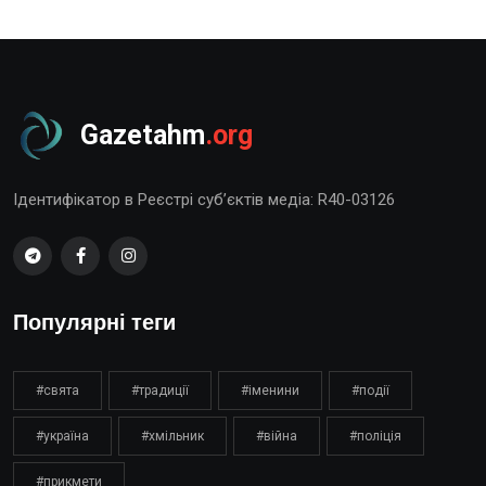
Gazetahm
.org
Ідентифікатор в Реєстрі суб’єктів медіа: R40-03126
Популярні теги
#свята
#традиції
#іменини
#події
#україна
#хмільник
#війна
#поліція
#прикмети