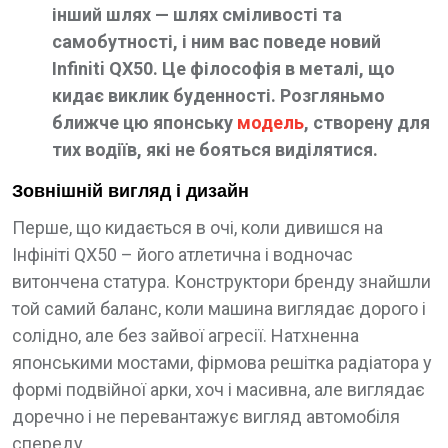
інший шлях — шлях сміливості та
самобутності, і ним вас поведе новий
Infiniti QX50. Це філософія в металі, що
кидає виклик буденності. Розгляньмо
ближче цю японську
модель
, створену для
тих водіїв, які не бояться виділятися.
Зовнішній вигляд і дизайн
Перше, що кидається в очі, коли дивишся на
Інфініті QX50 – його атлетична і водночас
витончена статура. Конструктори бренду знайшли
той самий баланс, коли машина виглядає дорого і
солідно, але без зайвої агресії. Натхненна
японськими мостами, фірмова решітка радіатора у
формі подвійної арки, хоч і масивна, але виглядає
доречно і не перевантажує вигляд автомобіля
спереду.