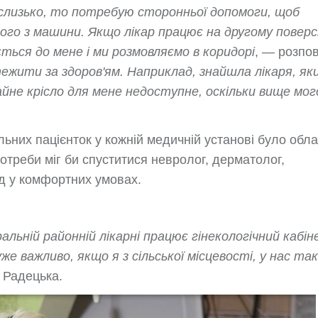
 слизько, то потребую сторонньої допомоги, щоб
ого з машини. Якщо лікар працює на другому поверсі 
ється до мене
і ми розмовляємо в коридорі
, — розпо
тежити за здоров'ям. Наприклад, знайшла лікаря, як
айне крісло для мене недоступне, оскільки вище мог
ьних пацієнток у кожній медичній установі було обл
отреби міг би спуститися невролог, дерматолог,
яд у комфортних умовах.
альній районній лікарні працює гінекологічний кабін
же важливо, якщо я з сільської місцевості, у нас та
 Радецька.