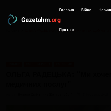
Головна
Війна
Новин
Gazetahm
.org
Про нас
Головна
ОЛЬГА РАДЕЦЬКА: “Ми хочемо жити так, щоб мати до
НОВИНИ
ХМІЛЬНИЧЧИНА
ХМІЛЬНИК
ОЛЬГА РАДЕЦЬКА: “Ми хочемо
медичних послуг"
Автор:
Новини Хмільника Життєві обрії
15 березня, 2023