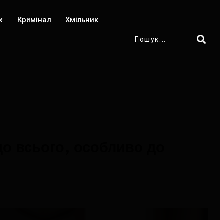
х
Кримінал
Хмільник
о всього, особливо до