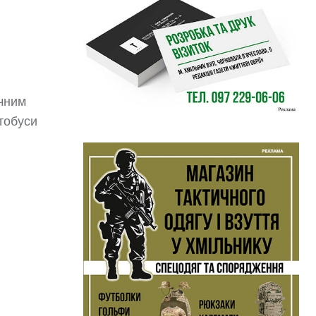
учним
втобуси