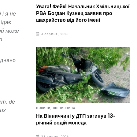
Увага! Фейк! Начальник Хмільницької
РВА Богдан Кузнец заявив про
і я не
шахрайство від його імені
відає
ий може
3 серпня, 2026
о
аднано
ет, де
НОВИНИ,
ВІННИЧЧИНА
ких
На Вінниччині у ДТП загинув 13-
річний водій мопеда
31 липня, 2026