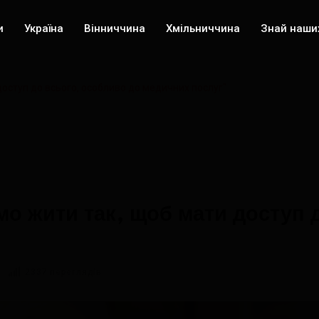
и
Україна
Вінниччина
Хмільниччина
Знай наши
ступ до всього, особливо до медичних послуг"
 жити так, щоб мати доступ д
2337 переглядів