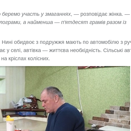
о беремо участь у змаганнях
, — розповідає жінка. —
лограми, а найменша — п'ятдесят грамів разом із
а. Нині обидвоє з подружжя мають по автомобілю з р
 у селі, автівка — життєва необхідність. Сільські а
на кріслах колісних.