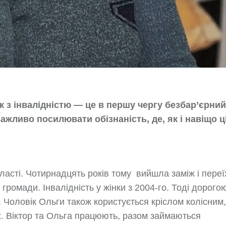
 з інвалідністю — це в першу чергу безбар’єрний
ажливо посилювати обізнаність, де, як і навіщо ц
ласті. Чотирнадцять років тому вийшла заміж і пере
 громади. Інвалідність у жінки з 2004-го. Тоді дорого
 Чоловік Ольги також користується кріслом колісним,
. Віктор та Ольга працюють, разом займаються