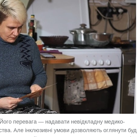
й. Його перевага — надавати невідкладну медико-
ьства. Але інклюзивні умови дозволяють оглянути буд