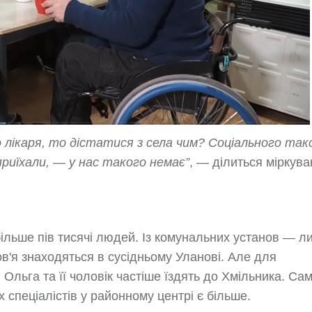
 лікаря, то дістатися з села чим?
Соціального таксі
приїхали,
—
у нас такого немає”
, — ділиться міркув
ільше пів тисячі людей. Із комунальних установ — л
ов'я знаходяться в сусідньому Уланові. Але для
Ольга та її чоловік частіше їздять до Хмільника. Са
х спеціалістів у районному центрі є більше.