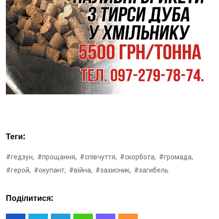
Теги:
#гедзун,
#прощання,
#співчуття,
#скорбота,
#громада,
#герой,
#окупант,
#війна,
#захисник,
#загибель
Поділитися: