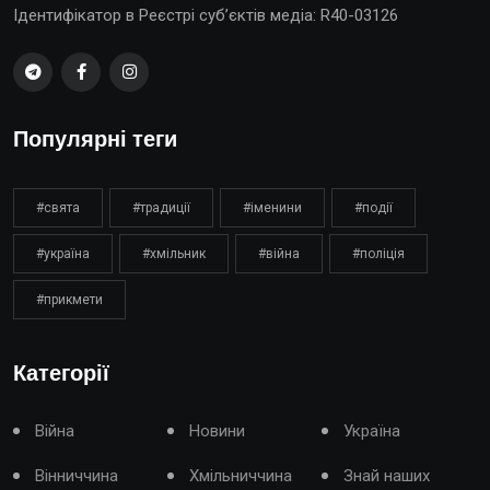
Ідентифікатор в Реєстрі суб’єктів медіа: R40-03126
Популярні теги
#свята
#традиції
#іменини
#події
#україна
#хмільник
#війна
#поліція
#прикмети
Категорії
Війна
Новини
Україна
Вінниччина
Хмільниччина
Знай наших