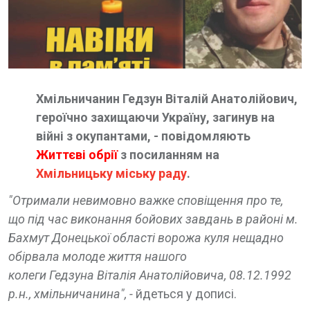
Хмільничанин Гедзун Віталій Анатолійович,
героїчно захищаючи Україну, загинув на
війні з окупантами, - повідомляють
Життєві обрії
з посиланням на
Хмільницьку міську раду
.
"Отримали невимовно важке сповіщення про те,
що під час виконання бойових завдань в районі м.
Бахмут Донецької області ворожа куля нещадно
обірвала молоде життя нашого
колеги
Гедзуна Віталія Анатолійовича, 08.12.1992
р.н., хмільничанина", -
йдеться у дописі.