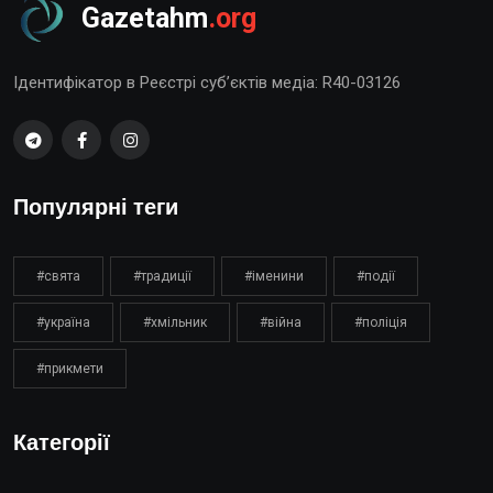
Gazetahm
.org
Ідентифікатор в Реєстрі суб’єктів медіа: R40-03126
Популярні теги
#свята
#традиції
#іменини
#події
#україна
#хмільник
#війна
#поліція
#прикмети
Категорії