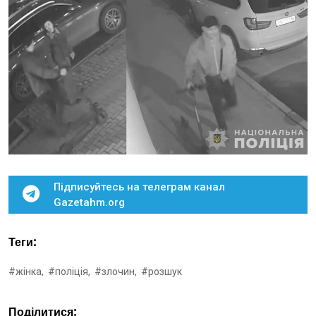
Підписуйтесь на телеграм канал
Gazetahm.org
Теги:
#жінка,
#поліція,
#злочин,
#розшук
Поділитися: