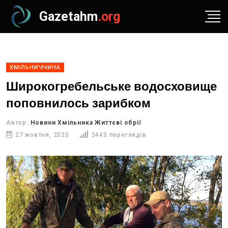
Gazetahm
.org
ХМІЛЬНИЧЧИНА
Широкогребельське водосховище
поповнилось зарибком
Автор:
Новини Хмільника Життєві обрії
27 жовтня, 2020
3445 переглядів