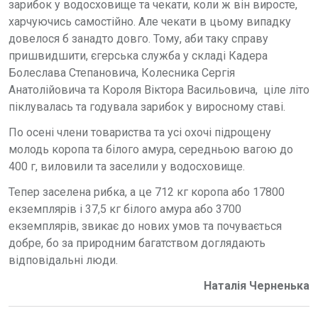
зарибок у водосховище та чекати, коли ж він виросте,
харчуючись самостійно. Але чекати в цьому випадку
довелося б занадто довго. Тому, аби таку справу
пришвидшити, єгерська служба у складі Кадера
Болеслава Степановича, Колесника Сергія
Анатолійовича та Короля Віктора Васильовича, ціле літо
піклувалась та годувала зарибок у виросному ставі.
По осені члени товариства та усі охочі підрощену
молодь коропа та білого амура, середньою вагою до
400 г, виловили та заселили у водосховище.
Тепер заселена рибка, а це 712 кг коропа або 17800
екземплярів і 37,5 кг білого амура або 3700
екземплярів, звикає до нових умов та почувається
добре, бо за природним багатством доглядають
відповідальні люди.
Наталія Черненька