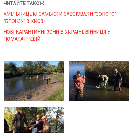
ЧИТАЙТЕ ТАКОЖ:
ХМІЛЬНИЦЬКІ САМБІСТИ ЗАВОЮВАЛИ "ЗОЛОТО" І
"БРОНЗУ" В КИЄВІ
НОВІ КАРАНТИННІ ЗОНИ В УКРАЇНІ: ВІННИЦЯ У
ПОМАРАНЧЕВІЙ