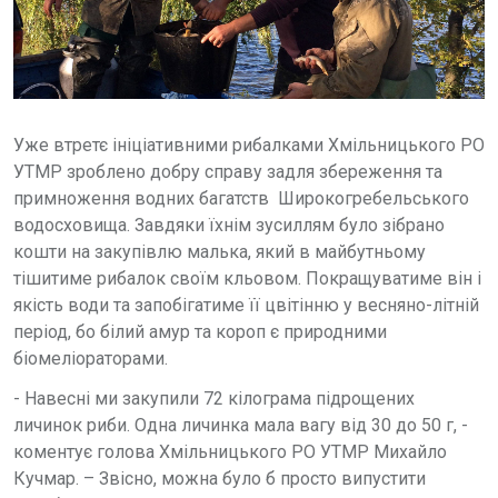
Уже втретє ініціативними рибалками Хмільницького РО
УТМР зроблено добру справу задля збереження та
примноження водних багатств Широкогребельського
водосховища. Завдяки їхнім зусиллям було зібрано
кошти на закупівлю малька, який в майбутньому
тішитиме рибалок своїм кльовом. Покращуватиме він і
якість води та запобігатиме її цвітінню у весняно-літній
період, бо білий амур та короп є природними
біомеліораторами.
- Навесні ми закупили 72 кілограма підрощених
личинок риби. Одна личинка мала вагу від 30 до 50 г, -
коментує голова Хмільницького РО УТМР Михайло
Кучмар. – Звісно, можна було б просто випустити