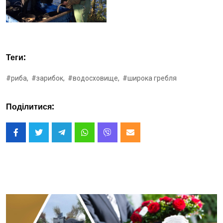
Теги:
#риба,
#зарибок,
#водосховище,
#широка гребля
Поділитися: