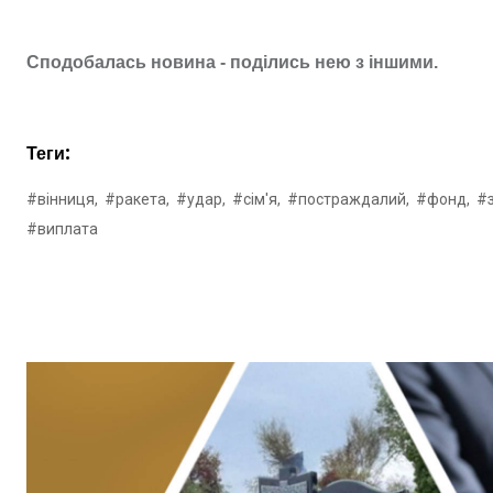
Сподобалась новина - поділись нею з іншими.
Теги:
#вінниця,
#ракета,
#удар,
#сім'я,
#постраждалий,
#фонд,
#з
#виплата