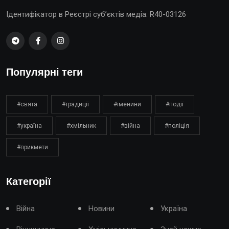
Ідентифікатор в Реєстрі суб’єктів медіа: R40-03126
Популярні теги
#свята
#традиції
#іменини
#події
#україна
#хмільник
#війна
#поліція
#прикмети
Категорії
Війна
Новини
Україна