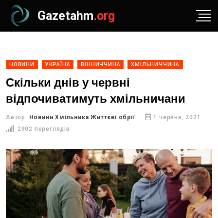
Gazetahm
.org
НОВИНИ
УКРАЇНА
ВІННИЧЧИНА
ХМІЛЬНИЧЧИНА
Скільки днів у червні
відпочиватимуть хмільничани
Автор:
Новини Хмільника Життєві обрії
1 червня, 2021
2902 переглядів