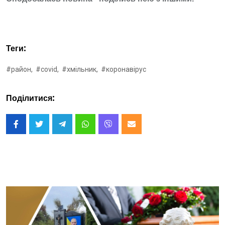
Теги:
#район,
#covid,
#хмільник,
#коронавірус
Поділитися: