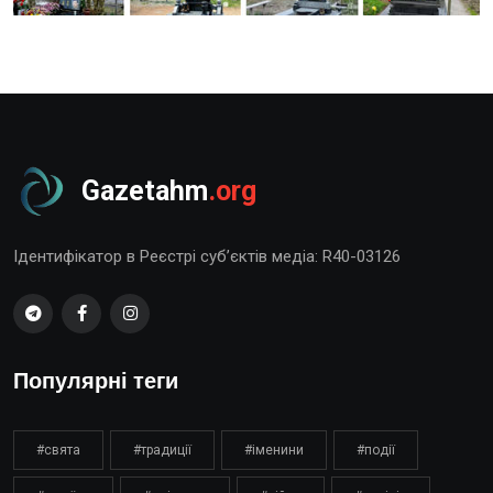
Gazetahm
.org
Ідентифікатор в Реєстрі суб’єктів медіа: R40-03126
Популярні теги
#свята
#традиції
#іменини
#події