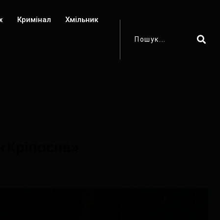
х
Кримінал
Хмільник
 «Кріпосна»