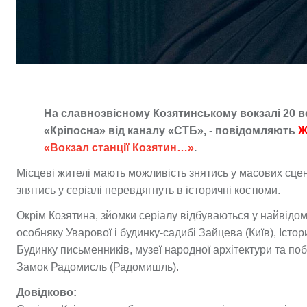
На славнозвісному Козятинському вокзалі 20 в
«Кріпосна» від каналу «СТБ», - повідомляють
Ж
«Вокзал станції Козятин…»
.
Місцеві жителі мають можливість знятись у масових сце
знятись у серіалі перевдягнуть в історичні костюми.
Окрім Козятина, зйомки серіалу відбуваються у найвідомі
особняку Уварової і будинку-садибі Зайцева (Київ), Істор
Будинку письменників, музеї народної архітектури та по
Замок Радомисль (Радомишль).
Довідково: