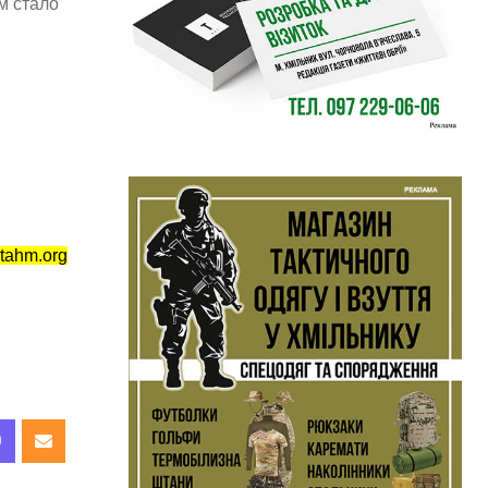
м стало
tahm.org