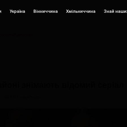
и
Україна
Вінниччина
Хмільниччина
Знай наши
серіал «Кріпосна»
йоні знімають відомий серіал
6216 переглядів