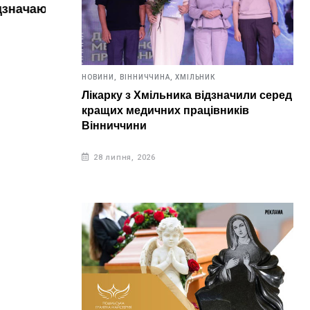
ь в цей
Завтра у Хмільнику очікується
аномальна спека. Температура
НОВИН
сягатиме 37 градусів
У Х
квар
НОВИНИ,
ВІННИЧЧИНА,
ХМІЛЬНИК
5 серпня, 2026
Рят
Лікарку з Хмільника відзначили серед
вирі
кращих медичних працівників
5 
Вінниччини
28 липня, 2026