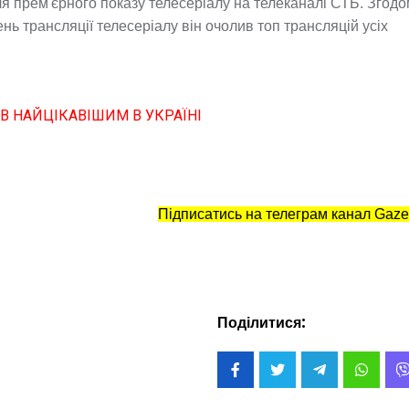
я прем'єрного показу телесеріалу на телеканалі СТБ. Згодо
нь трансляції телесеріалу він очолив топ трансляцій усіх
 НАЙЦІКАВІШИМ В УКРАЇНІ
Підписатись на телеграм канал Gaze
Поділитися: