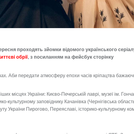
ересня проходять зйомки відомого українського серіал
иттєві обрії
, з посиланням на фейсбук сторінку
нах. Аби передати атмосферу епохи часів кріпацтва бажаюч
ших місцях України: Києво-Печерській лаврі, музеї ім. Гонча
ико-культурному заповіднику Качанівка (Чернігівська область
буту України Пирогово, Переяславі, історико-культурному ко