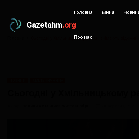
Головна
Війна
Новин
Gazetahm
.org
Про нас
Головна
Сьогодні у Хмільницькому районі знімають відомий 
НОВИНИ
ХМІЛЬНИЧЧИНА
Сьогодні у Хмільницькому ра
Автор:
Новини Хмільника Життєві обрії
20 вересня, 2021