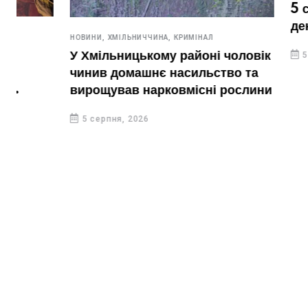
5 серпня. 
день?
НОВИНИ,
ХМІЛЬНИЧЧИНА,
КРИМІНАЛ
У Хмільницькому районі чоловік
5 серпня, 20
чинив домашнє насильство та
вирощував нарковмісні рослини
5 серпня, 2026