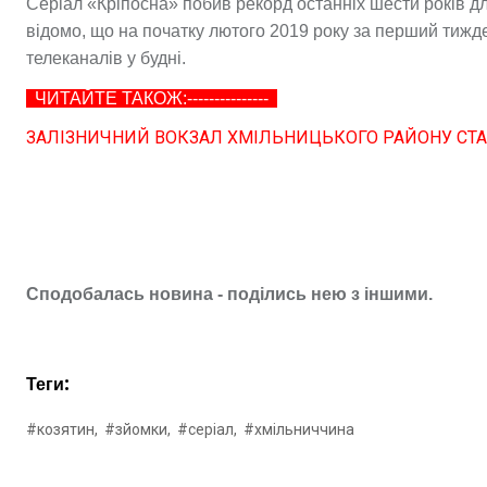
Серіал «Кріпосна» побив рекорд останніх шести років дл
відомо, що на початку лютого 2019 року за перший тижде
телеканалів у будні.
ЧИТАЙТЕ ТАКОЖ:---------------
ЗАЛІЗНИЧНИЙ ВОКЗАЛ ХМІЛЬНИЦЬКОГО РАЙОНУ СТАВ
Сподобалась новина - поділись нею з іншими.
Теги:
#козятин,
#зйомки,
#серіал,
#хмільниччина