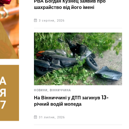
РВА Богдан Кузнец заявив про
шахрайство від його імені
3 серпня, 2026
НОВИНИ,
ВІННИЧЧИНА
На Вінниччині у ДТП загинув 13-
річний водій мопеда
31 липня, 2026