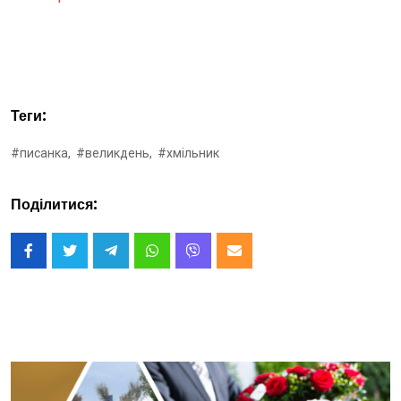
Теги:
#писанка,
#великдень,
#хмільник
Поділитися: