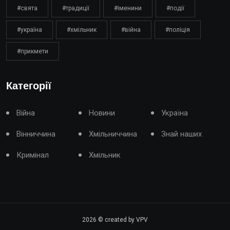
#свята
#традиції
#іменини
#події
#україна
#хмільник
#війна
#поліція
#прикмети
Категорії
Війна
Новини
Україна
Вінниччина
Хмільниччина
Знай наших
Кримінал
Хмільник
2026
© created by VPV